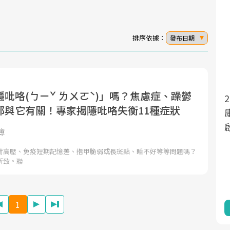
排序依據：
發布日期
吡咯(ㄅㄧˇ ㄌㄨㄛˋ)」嗎？焦慮症、躁鬱
面對超高齡社會的浪潮，台灣正在快速邁
2025年，就到良醫生活祭體驗「一站式健
都與它有關！專家揭隱吡咯失衡11種症狀
向「健康照護」的新時代。隨著國家政策
康新生活」，從講座、體驗到運動，全面
如「健康台灣推動委員會」與「長照3.0」
啟動你的健康革命！
簿
的推進，「預防醫學」已成全民關注的核
荷高壓、免疫短期記憶差、指甲脆弱或長斑點、睡不好等等問題嗎？
心議題。然而，健檢不只是醫療院所的服
所致。聯
務，更是民眾了解自身健康狀況、啟動健
康管理的重要起點。
1
前往專題
前往專題