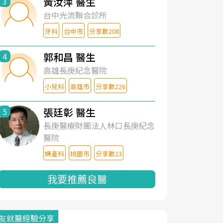
黃汝萍 醫生
3
台中光流聯合診所
牙科
台中市
分享數208
郭和昌 醫生
4
高雄長庚紀念醫院
小兒科
高雄市
分享數226
張廷彰 醫生
5
長庚醫療財團法人林口長庚紀念
醫院
婦產科
桃園市
分享數23
我要推薦良醫
友就醫經驗分享