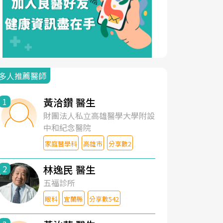
多人推薦醫師
黃洽鑽 醫生
1
財團法人私立高雄醫學大學附設
中和紀念醫院
家庭醫學科
高雄市
分享數2
林逸民 醫生
2
五福診所
眼科
宜蘭縣
分享數542