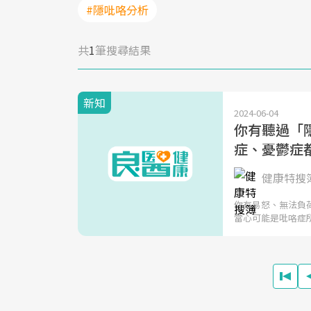
#隱吡咯分析
共
1
筆搜尋結果
新知
2024-06-04
你有聽過「隱
症、憂鬱症
健康特搜
你有易怒、無法負
當心可能是吡咯症