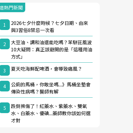
道熱門新聞
2026七夕什麼時候？七夕日期、由來
1
與3習俗8禁忌一次看
大豆油、調和油還能吃嗎？苯駢芘風波
2
10大疑問：真正該避開的是「這種用油
方式」
夏天吃海鮮配啤酒，會導致痛風？
3
公廁的馬桶，你敢坐嗎...》馬桶坐墊會
4
傳染性病嗎？醫師有解
跌倒擦傷了！紅藥水、紫藥水、雙氧
5
水、白藥水、優碘...藥師教你該如何選
才對