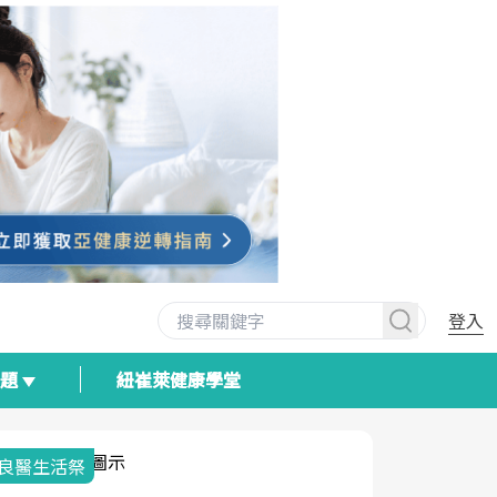
登入
專題
紐崔萊健康學堂
我與健康韌性的距離
荷爾蒙時光
2025健檢