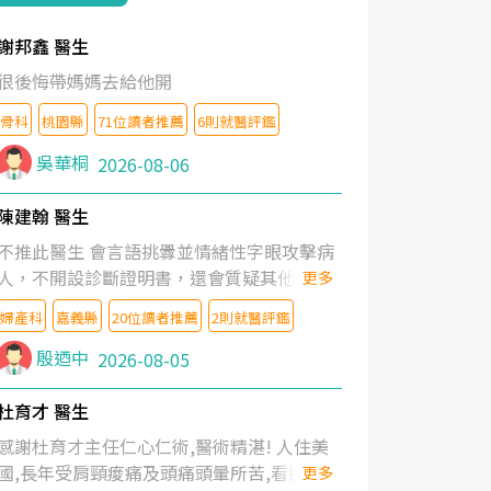
謝邦鑫 醫生
很後悔帶媽媽去給他開
骨科
桃園縣
71位讀者推薦
6則就醫評鑑
吳華桐
2026-08-06
陳建翰 醫生
不推此醫生 會言語挑釁並情緒性字眼攻擊病
人，不開設診斷證明書，還會質疑其他醫生
更多
的判斷！
婦產科
嘉義縣
20位讀者推薦
2則就醫評鑑
殷迺中
2026-08-05
杜育才 醫生
感謝杜育才主任仁心仁術,醫術精湛! 人住美
國,長年受肩頸痠痛及頭痛頭暈所苦,看遍名醫
更多