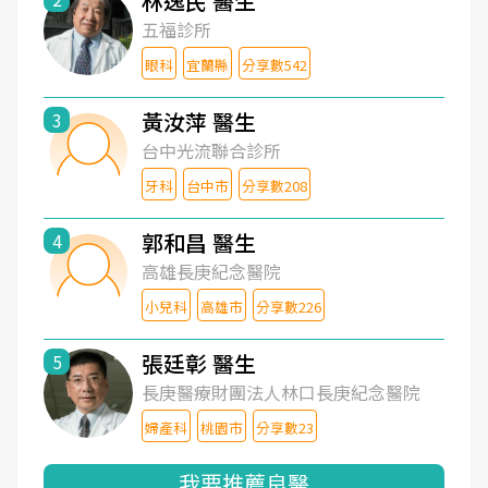
林逸民 醫生
五福診所
眼科
宜蘭縣
分享數542
黃汝萍 醫生
3
台中光流聯合診所
牙科
台中市
分享數208
郭和昌 醫生
4
高雄長庚紀念醫院
小兒科
高雄市
分享數226
張廷彰 醫生
5
長庚醫療財團法人林口長庚紀念醫院
婦產科
桃園市
分享數23
我要推薦良醫