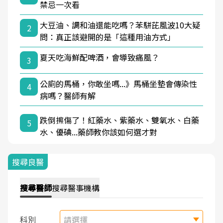
禁忌一次看
大豆油、調和油還能吃嗎？苯駢芘風波10大疑
2
問：真正該避開的是「這種用油方式」
夏天吃海鮮配啤酒，會導致痛風？
3
公廁的馬桶，你敢坐嗎...》馬桶坐墊會傳染性
4
病嗎？醫師有解
跌倒擦傷了！紅藥水、紫藥水、雙氧水、白藥
5
水、優碘...藥師教你該如何選才對
搜尋良醫
搜尋
醫師
搜尋
醫事機構
科別
請選擇