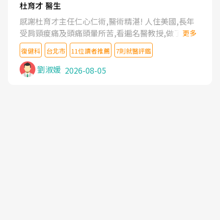
杜育才 醫生
感謝杜育才主任仁心仁術,醫術精湛! 人住美國,長年
受肩頸痠痛及頭痛頭暈所苦,看遍名醫教授,做了各種
更多
檢查,也嘗試過西醫打針,中醫針灸及物理徒手治療都
復健科
台北市
11位讀者推薦
7則就醫評鑑
沒有用,後來連吃到嗎啡類止痛藥都效果有限,只是壓
症狀,沒多久就痛起來,多年失眠嚴重影響生活品質.
劉淑媛
2026-08-05
台灣親友介紹忠孝醫院杜育才主任是頸頭症候群專
家,上網搜尋杜主任相關文章新聞跟網路評價之後,下
定決心飛回台北找杜醫師診治. 杜主任的乾針跟增生
治療真的很厲害,第一次乾針就覺得整個肩頸鬆開,回
家特別好睡,經過幾次治療,長年頑疾已經好了大半,杜
主任除了打針超厲害,還會一直交代要改善姿勢跟好
好做運動,看診態度親切溫暖,真的是不可多得的良醫,
大力推荐!