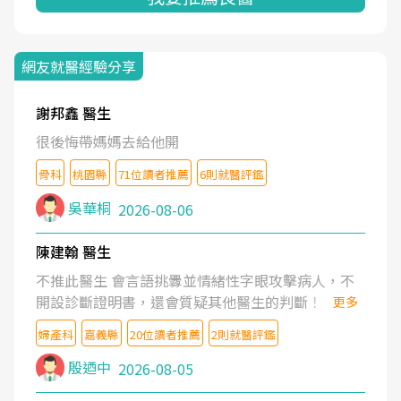
網友就醫經驗分享
謝邦鑫 醫生
很後悔帶媽媽去給他開
骨科
桃園縣
71位讀者推薦
6則就醫評鑑
吳華桐
2026-08-06
陳建翰 醫生
不推此醫生 會言語挑釁並情緒性字眼攻擊病人，不
開設診斷證明書，還會質疑其他醫生的判斷！
更多
婦產科
嘉義縣
20位讀者推薦
2則就醫評鑑
殷迺中
2026-08-05