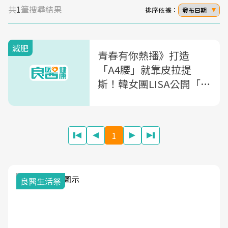
共
1
筆搜尋結果
排序依據：
發布日期
減肥
青春有你熱播》打造
「A4腰」就靠皮拉提
斯！韓女團LISA公開「怎
麼吃都不胖」秘訣
1
我與健康韌性的距離