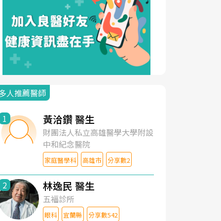
多人推薦醫師
黃洽鑽 醫生
1
財團法人私立高雄醫學大學附設
中和紀念醫院
家庭醫學科
高雄市
分享數2
林逸民 醫生
2
五福診所
眼科
宜蘭縣
分享數542