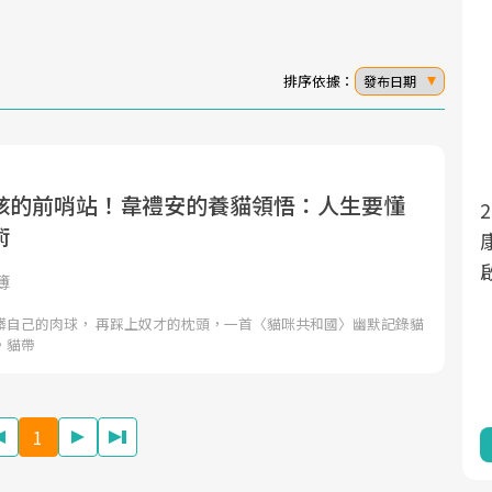
排序依據：
發布日期
孩的前哨站！韋禮安的養貓領悟：人生要懂
面對超高齡社會的浪潮，台灣正在快速邁
2025年，就到良醫生活祭體驗「一站式健
術
向「健康照護」的新時代。隨著國家政策
康新生活」，從講座、體驗到運動，全面
如「健康台灣推動委員會」與「長照3.0」
啟動你的健康革命！
簿
的推進，「預防醫學」已成全民關注的核
髒自己的肉球， 再踩上奴才的枕頭，一首〈貓咪共和國〉幽默記錄貓
心議題。然而，健檢不只是醫療院所的服
，貓帶
務，更是民眾了解自身健康狀況、啟動健
康管理的重要起點。
1
前往專題
前往專題