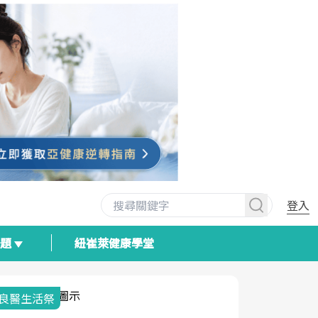
登入
專題
紐崔萊健康學堂
我與健康韌性的距離
荷爾蒙時光
2025健檢