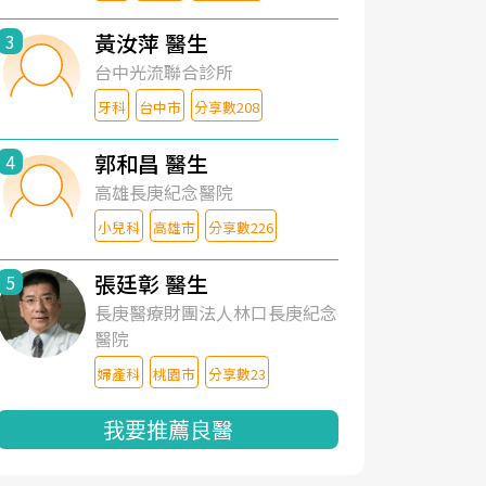
黃汝萍 醫生
3
台中光流聯合診所
牙科
台中市
分享數208
郭和昌 醫生
4
高雄長庚紀念醫院
小兒科
高雄市
分享數226
張廷彰 醫生
5
長庚醫療財團法人林口長庚紀念
醫院
婦產科
桃園市
分享數23
我要推薦良醫