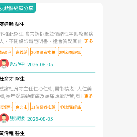
友就醫經驗分享
陳建翰 醫生
不推此醫生 會言語挑釁並情緒性字眼攻擊病
人，不開設診斷證明書，還會質疑其他醫生
更多
的判斷！
婦產科
嘉義縣
20位讀者推薦
2則就醫評鑑
殷迺中
2026-08-05
杜育才 醫生
感謝杜育才主任仁心仁術,醫術精湛! 人住美
國,長年受肩頸痠痛及頭痛頭暈所苦,看遍名醫
更多
教授,做了各種檢查,也嘗試過西醫打針,中醫
復健科
台北市
11位讀者推薦
7則就醫評鑑
針灸及物理徒手治療都沒有用,後來連吃到嗎
啡類止痛藥都效果有限,只是壓症狀,沒多久就
劉淑媛
2026-08-05
痛起來,多年失眠嚴重影響生活品質. 台灣親
友介紹忠孝醫院杜育才主任是頸頭症候群專
黃偉程 醫生