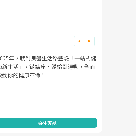
良醫健康網從「換季的身體變化」出發，
根據不同性
因應超高齡
透過醫學觀點與日常感受的對話，建立對
在、未來的
「2025
亞健康的認知，進而引導實際的改善行
知道該如何
促進為目的
動。
健康的關鍵
分析進行全
灣健康促進
前往專題