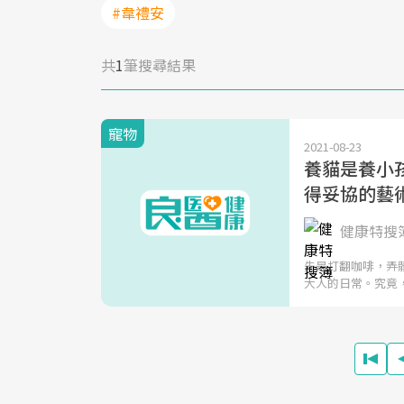
#韋禮安
共
1
筆搜尋結果
寵物
2021-08-23
養貓是養小
得妥協的藝
健康特搜
先是打翻咖啡，弄
大人的日常。究竟