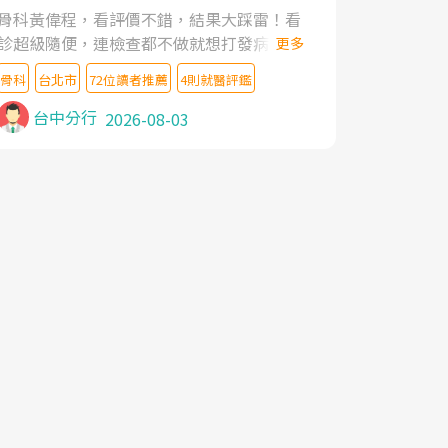
家,上網搜尋杜主任相關文章新聞跟網路評價
骨科黃偉程，看評價不錯，結果大踩雷！看
之後,下定決心飛回台北找杜醫師診治. 杜主
診超級隨便，連檢查都不做就想打發病人，
更多
任的乾針跟增生治療真的很厲害,第一次乾針
還好大的官威 ... 想詢問病情還被陰陽怪氣嘲
就覺得整個肩頸鬆開,回家特別好睡,經過幾次
骨科
台北市
72位讀者推薦
4則就醫評鑑
諷一番。可能好評帶來的大頭症，變得自負
治療,長年頑疾已經好了大半,杜主任除了打針
不尊重病人。醫術也不行，畢竟連檢查都懶
台中分行
2026-08-03
超厲害,還會一直交代要改善姿勢跟好好做運
得做，治療會有用才怪。大家避雷吧！
動,看診態度親切溫暖,真的是不可多得的良
醫,大力推荐!