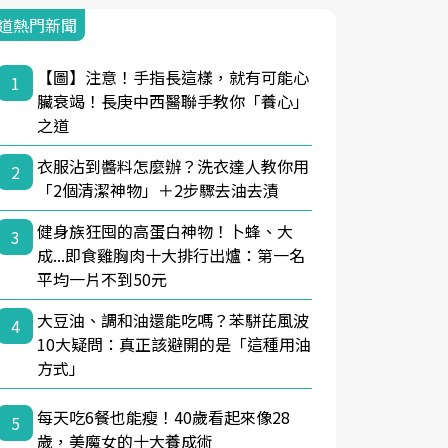
道熱門新聞
【圖】注意！手指長這樣，就有可能心
1
臟衰竭！長庚中西醫聯手教你「養心」
之道
衣服沾到醬料怎麼辦？洗衣達人教你用
2
「2個清潔神物」＋2步驟去油去漬
健身族狂囤的高蛋白神物！卜蜂、大
3
成...即食雞胸肉十大排行出爐：第一名
平均一片不到50元
大豆油、調和油還能吃嗎？苯駢芘風波
4
10大疑問：真正該避開的是「這種用油
方式」
每天吃6餐也能瘦！40歲看起來像28
5
歲，美魔女的十大養成術