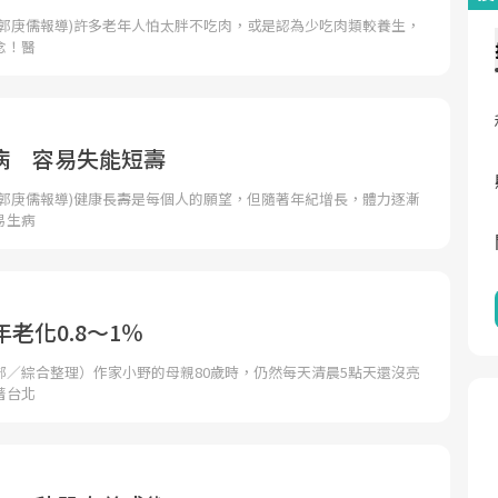
者郭庚儒報導)許多老年人怕太胖不吃肉，或是認為少吃肉類較養生，
念！醫
病 容易失能短壽
者郭庚儒報導)健康長壽是每個人的願望，但隨著年紀增長，體力逐漸
易生病
年老化0.8～1％
部／綜合整理）作家小野的母親80歲時，仍然每天清晨5點天還沒亮
著台北