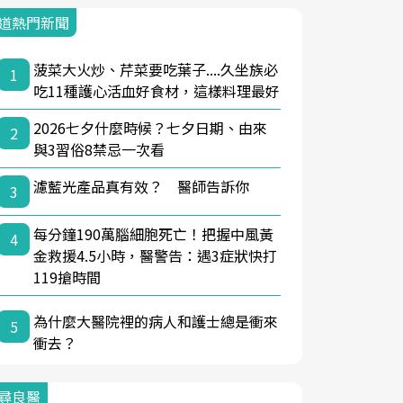
道熱門新聞
菠菜大火炒、芹菜要吃葉子....久坐族必
1
吃11種護心活血好食材，這樣料理最好
2026七夕什麼時候？七夕日期、由來
2
與3習俗8禁忌一次看
濾藍光產品真有效？ 醫師告訴你
3
每分鐘190萬腦細胞死亡！把握中風黃
4
金救援4.5小時，醫警告：遇3症狀快打
119搶時間
為什麼大醫院裡的病人和護士總是衝來
5
衝去？
尋良醫