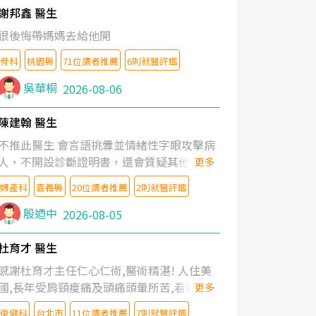
謝邦鑫 醫生
很後悔帶媽媽去給他開
骨科
桃園縣
71位讀者推薦
6則就醫評鑑
吳華桐
2026-08-06
陳建翰 醫生
不推此醫生 會言語挑釁並情緒性字眼攻擊病
人，不開設診斷證明書，還會質疑其他醫生
更多
的判斷！
婦產科
嘉義縣
20位讀者推薦
2則就醫評鑑
殷迺中
2026-08-05
杜育才 醫生
感謝杜育才主任仁心仁術,醫術精湛! 人住美
國,長年受肩頸痠痛及頭痛頭暈所苦,看遍名醫
更多
教授,做了各種檢查,也嘗試過西醫打針,中醫
復健科
台北市
11位讀者推薦
7則就醫評鑑