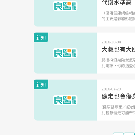
代謝水準高
（優活健康網編輯
的主要是影響形體
新知
2016-10-04
大叔也有大
爬樓梯沒幾階就氣
別驚訝，你的這些
新知
2016-07-29
健走也會傷
(健康醫療網／記
別輕忽健走可能帶