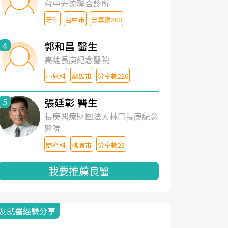
台中光流聯合診所
牙科
台中市
分享數208
郭和昌 醫生
4
高雄長庚紀念醫院
小兒科
高雄市
分享數226
張廷彰 醫生
5
長庚醫療財團法人林口長庚紀念
醫院
婦產科
桃園市
分享數23
我要推薦良醫
友就醫經驗分享