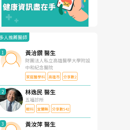
多人推薦醫師
黃洽鑽 醫生
1
財團法人私立高雄醫學大學附設
中和紀念醫院
家庭醫學科
高雄市
分享數2
林逸民 醫生
2
五福診所
眼科
宜蘭縣
分享數542
黃汝萍 醫生
3