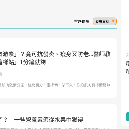
排序依據：
發布日期
激素」？竟可抗發炎、瘦身又防老...醫師教
面對超高齡社會的浪潮，台灣正在快速邁
2025年，就到良醫生活祭體驗「一站式健
這樣站」1分鐘就夠
向「健康照護」的新時代。隨著國家政策
康新生活」，從講座、體驗到運動，全面
如「健康台灣推動委員會」與「長照3.0」
啟動你的健康革命！
會
的推進，「預防醫學」已成全民關注的核
激肌肉激素分泌，強化肌力！常摔倒、站不久！你的肌肉變得萎縮無
心議題。然而，健檢不只是醫療院所的服
務，更是民眾了解自身健康狀況、啟動健
康管理的重要起點。
前往專題
前往專題
了？ 一些營養素須從水果中獲得