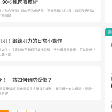
 90秒肌肉養成術
部／綜合整理）肌肉分為骨骼肌、平滑肌和心肌3種，這裡我們討論
的骨骼肌
最
肌肌！鍛鍊肌力的日常小動作
喘如牛，打籃球跑不動都只能比投籃，伏地挺身是什麼，可以吃嗎？
心聲，都
身！ 該如何預防受傷？
者關嘉慶報導)健走是很多人選擇的運動，雖然健走有益健康，但是也
來的運