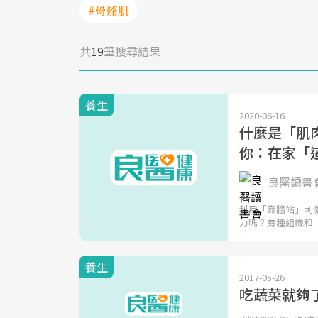
#骨骼肌
共
19
筆搜尋結果
養生
2020-06-16
什麼是「肌肉
你：在家「
良醫讀書
利用「靠牆站」刺
力嗎？有種組織和
養生
2017-05-26
吃蔬菜就夠