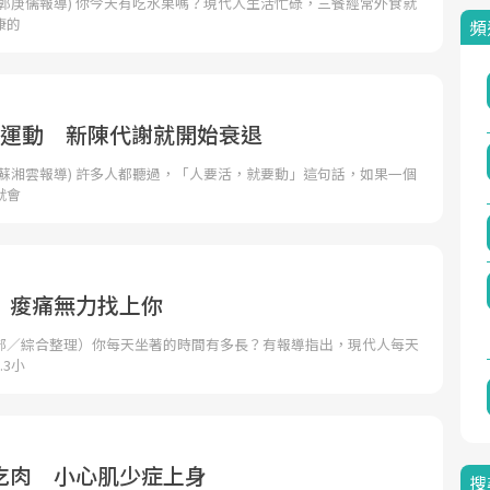
郭庚儒報導) 你今天有吃水果嗎？現代人生活忙碌，三餐經常外食就
康的
頻
不運動 新陳代謝就開始衰退
蘇湘雲報導) 許多人都聽過，「人要活，就要動」這句話，如果一個
就會
 痠痛無力找上你
部／綜合整理）你每天坐著的時間有多長？有報導指出，現代人每天
.3小
吃肉 小心肌少症上身
搜