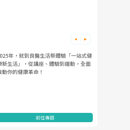
良醫健康網從「換季的身體變化」出發，
根據不同性
因應超高齡
透過醫學觀點與日常感受的對話，建立對
在、未來的
「2025
亞健康的認知，進而引導實際的改善行
知道該如何
促進為目的
動。
健康的關鍵
分析進行全
灣健康促進
前往專題