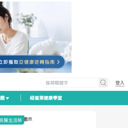
登入
專題
紐崔萊健康學堂
我與健康韌性的距離
荷爾蒙時光
2025健檢