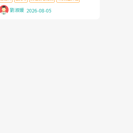
針灸及物理徒手治療都沒有用,後來連吃到嗎
啡類止痛藥都效果有限,只是壓症狀,沒多久就
劉淑媛
2026-08-05
痛起來,多年失眠嚴重影響生活品質. 台灣親
友介紹忠孝醫院杜育才主任是頸頭症候群專
家,上網搜尋杜主任相關文章新聞跟網路評價
之後,下定決心飛回台北找杜醫師診治. 杜主
任的乾針跟增生治療真的很厲害,第一次乾針
就覺得整個肩頸鬆開,回家特別好睡,經過幾次
治療,長年頑疾已經好了大半,杜主任除了打針
超厲害,還會一直交代要改善姿勢跟好好做運
動,看診態度親切溫暖,真的是不可多得的良
醫,大力推荐!