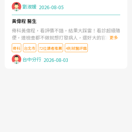
症狀,沒多久就痛起來,多年失眠嚴重影響生活品質.
劉淑媛
2026-08-05
台灣親友介紹忠孝醫院杜育才主任是頸頭症候群專
家,上網搜尋杜主任相關文章新聞跟網路評價之後,下
黃偉程 醫生
定決心飛回台北找杜醫師診治. 杜主任的乾針跟增生
骨科黃偉程，看評價不錯，結果大踩雷！看診超級隨
治療真的很厲害,第一次乾針就覺得整個肩頸鬆開,回
便，連檢查都不做就想打發病人，還好大的官威 ...
更多
家特別好睡,經過幾次治療,長年頑疾已經好了大半,杜
想詢問病情還被陰陽怪氣嘲諷一番。可能好評帶來的
主任除了打針超厲害,還會一直交代要改善姿勢跟好
骨科
台北市
72位讀者推薦
4則就醫評鑑
大頭症，變得自負不尊重病人。醫術也不行，畢竟連
好做運動,看診態度親切溫暖,真的是不可多得的良醫,
檢查都懶得做，治療會有用才怪。大家避雷吧！
台中分行
2026-08-03
大力推荐!