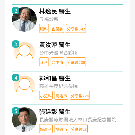
林逸民 醫生
2
五福診所
眼科
宜蘭縣
分享數542
黃汝萍 醫生
3
台中光流聯合診所
牙科
台中市
分享數208
郭和昌 醫生
4
高雄長庚紀念醫院
小兒科
高雄市
分享數226
張廷彰 醫生
5
長庚醫療財團法人林口長庚紀念醫院
婦產科
桃園市
分享數23