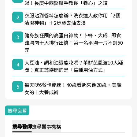
竭！長庚中西醫聯手教你「養心」之道
衣服沾到醬料怎麼辦？洗衣達人教你用「2個
2
清潔神物」＋2步驟去油去漬
健身族狂囤的高蛋白神物！卜蜂、大成...即食
3
雞胸肉十大排行出爐：第一名平均一片不到50
元
大豆油、調和油還能吃嗎？苯駢芘風波10大疑
4
問：真正該避開的是「這種用油方式」
每天吃6餐也能瘦！40歲看起來像28歲，美魔
5
女的十大養成術
搜尋良醫
搜尋
醫師
搜尋
醫事機構