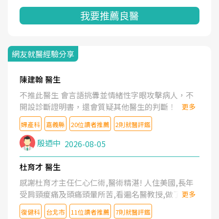
我要推薦良醫
網友就醫經驗分享
陳建翰 醫生
不推此醫生 會言語挑釁並情緒性字眼攻擊病人，不
開設診斷證明書，還會質疑其他醫生的判斷！
更多
婦產科
嘉義縣
20位讀者推薦
2則就醫評鑑
殷迺中
2026-08-05
杜育才 醫生
感謝杜育才主任仁心仁術,醫術精湛! 人住美國,長年
受肩頸痠痛及頭痛頭暈所苦,看遍名醫教授,做了各種
更多
檢查,也嘗試過西醫打針,中醫針灸及物理徒手治療都
復健科
台北市
11位讀者推薦
7則就醫評鑑
沒有用,後來連吃到嗎啡類止痛藥都效果有限,只是壓