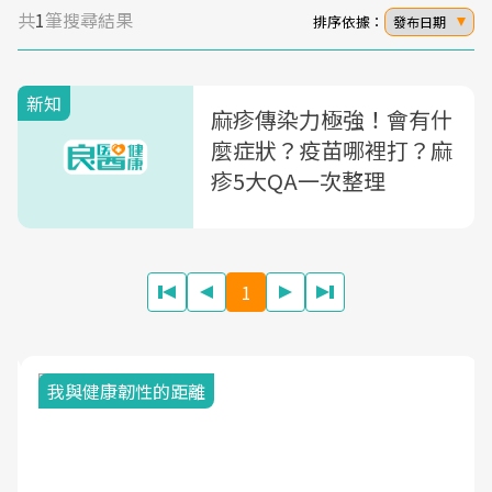
共
1
筆搜尋結果
排序依據：
發布日期
新知
麻疹傳染力極強！會有什
麼症狀？疫苗哪裡打？麻
疹5大QA一次整理
1
我與健康韌性的距離