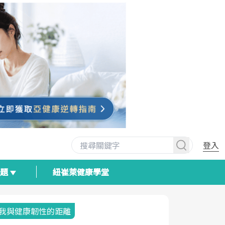
登入
專題
紐崔萊健康學堂
我與健康韌性的距離
荷爾蒙時光
2025健檢