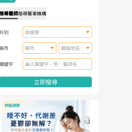
搜尋
醫師
搜尋
醫事機構
科別
請選擇
縣市
縣市
鄉鎮地區
關鍵字
立即搜尋