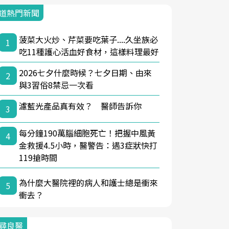
道熱門新聞
菠菜大火炒、芹菜要吃葉子....久坐族必
1
吃11種護心活血好食材，這樣料理最好
2026七夕什麼時候？七夕日期、由來
2
與3習俗8禁忌一次看
濾藍光產品真有效？ 醫師告訴你
3
每分鐘190萬腦細胞死亡！把握中風黃
4
金救援4.5小時，醫警告：遇3症狀快打
119搶時間
為什麼大醫院裡的病人和護士總是衝來
5
衝去？
尋良醫