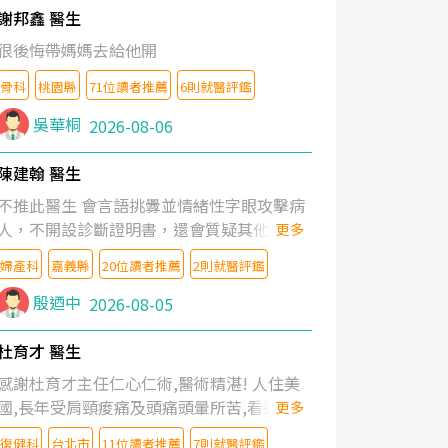
謝邦鑫 醫生
很後悔帶媽媽去給他開
骨科
桃園縣
71位讀者推薦
6則就醫評鑑
吳華桐
2026-08-06
陳建翰 醫生
不推此醫生 會言語挑釁並情緒性字眼攻擊病
人，不開設診斷證明書，還會質疑其他醫生
更多
的判斷！
婦產科
嘉義縣
20位讀者推薦
2則就醫評鑑
殷迺中
2026-08-05
杜育才 醫生
感謝杜育才主任仁心仁術,醫術精湛! 人住美
國,長年受肩頸痠痛及頭痛頭暈所苦,看遍名醫
更多
教授,做了各種檢查,也嘗試過西醫打針,中醫
復健科
台北市
11位讀者推薦
7則就醫評鑑