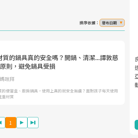
排序依據：
發布日期
質的鍋具真的安全嗎？開鍋、清潔...譚敦慈
面對超高齡社會的浪潮，台灣正在快速邁
2025年，就到良醫生活祭體驗「一站式健
用原則，避免鍋具受損
向「健康照護」的新時代。隨著國家政策
康新生活」，從講座、體驗到運動，全面
如「健康台灣推動委員會」與「長照3.0」
啟動你的健康革命！
y媽咪拜
的推進，「預防醫學」已成全民關注的核
質的便當盒、廚房鍋具，使用上真的就安全無虞？面對孩子每天使用
心議題。然而，健檢不只是醫療院所的服
注重材質
務，更是民眾了解自身健康狀況、啟動健
康管理的重要起點。
1
前往專題
前往專題