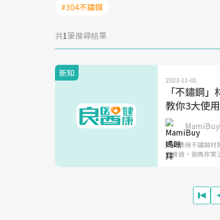
#304不鏽鋼
共
1
筆搜尋結果
新知
2023-11-01
「不鏽鋼」材
教你3大使
MamiBu
只要標榜不鏽鋼材
的食器，爸媽非常