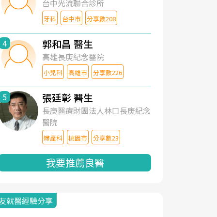
台中光流聯合診所
牙科
台中市
分享數208
郭和昌 醫生
4
高雄長庚紀念醫院
小兒科
高雄市
分享數226
張廷彰 醫生
5
長庚醫療財團法人林口長庚紀念
醫院
婦產科
桃園市
分享數23
我要推薦良醫
友就醫經驗分享