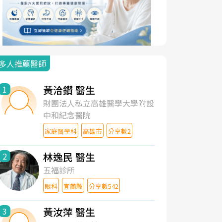
多人推薦醫師
黃洽鑽 醫生
1
財團法人私立高雄醫學大學附設
中和紀念醫院
家庭醫學科
高雄市
分享數2
林逸民 醫生
2
五福診所
眼科
宜蘭縣
分享數542
黃汝萍 醫生
3