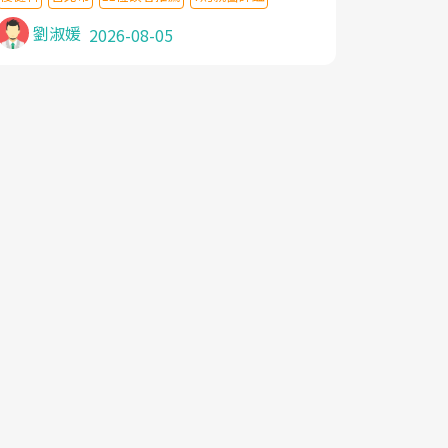
針灸及物理徒手治療都沒有用,後來連吃到嗎
啡類止痛藥都效果有限,只是壓症狀,沒多久就
劉淑媛
2026-08-05
痛起來,多年失眠嚴重影響生活品質. 台灣親
友介紹忠孝醫院杜育才主任是頸頭症候群專
家,上網搜尋杜主任相關文章新聞跟網路評價
之後,下定決心飛回台北找杜醫師診治. 杜主
任的乾針跟增生治療真的很厲害,第一次乾針
就覺得整個肩頸鬆開,回家特別好睡,經過幾次
治療,長年頑疾已經好了大半,杜主任除了打針
超厲害,還會一直交代要改善姿勢跟好好做運
動,看診態度親切溫暖,真的是不可多得的良
醫,大力推荐!