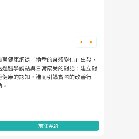
良醫健康網從「換季的身體變化」出發，
根據不同性
因應超高齡
透過醫學觀點與日常感受的對話，建立對
在、未來的
「2025
亞健康的認知，進而引導實際的改善行
知道該如何
促進為目的
動。
健康的關鍵
分析進行全
灣健康促進
前往專題