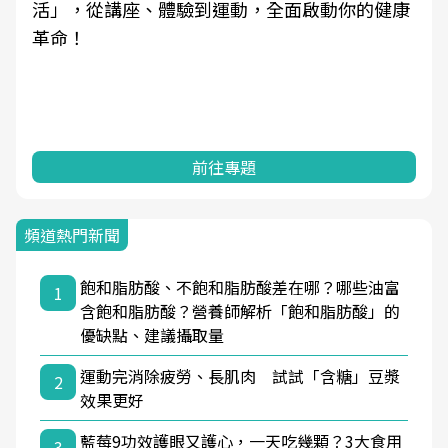
活」，從講座、體驗到運動，全面啟動你的健康
革命！
前往專題
頻道熱門新聞
飽和脂肪酸、不飽和脂肪酸差在哪？哪些油富
1
含飽和脂肪酸？營養師解析「飽和脂肪酸」的
優缺點、建議攝取量
運動完消除疲勞、長肌肉 試試「含糖」豆漿
2
效果更好
藍莓9功效護眼又護心，一天吃幾顆？3大食用
3