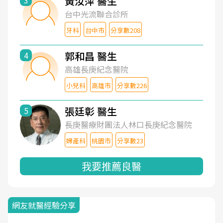
黃汝萍 醫生
3
台中光流聯合診所
牙科
台中市
分享數208
郭和昌 醫生
4
高雄長庚紀念醫院
小兒科
高雄市
分享數226
張廷彰 醫生
5
長庚醫療財團法人林口長庚紀念醫院
婦產科
桃園市
分享數23
我要推薦良醫
網友就醫經驗分享