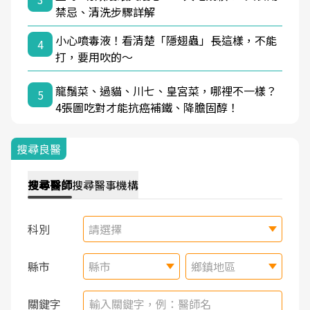
禁忌、清洗步驟詳解
小心噴毒液！看清楚「隱翅蟲」長這樣，不能
4
打，要用吹的～
龍鬚菜、過貓、川七、皇宮菜，哪裡不一樣？
5
4張圖吃對才能抗癌補鐵、降膽固醇！
搜尋良醫
搜尋
醫師
搜尋
醫事機構
科別
請選擇
縣市
縣市
鄉鎮地區
關鍵字