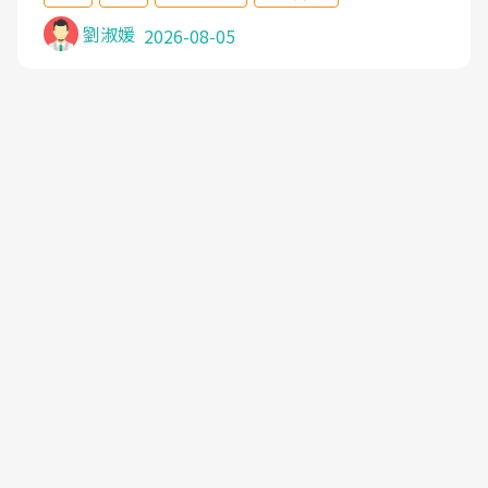
沒有用,後來連吃到嗎啡類止痛藥都效果有限,只是壓
症狀,沒多久就痛起來,多年失眠嚴重影響生活品質.
劉淑媛
2026-08-05
台灣親友介紹忠孝醫院杜育才主任是頸頭症候群專
家,上網搜尋杜主任相關文章新聞跟網路評價之後,下
定決心飛回台北找杜醫師診治. 杜主任的乾針跟增生
治療真的很厲害,第一次乾針就覺得整個肩頸鬆開,回
家特別好睡,經過幾次治療,長年頑疾已經好了大半,杜
主任除了打針超厲害,還會一直交代要改善姿勢跟好
好做運動,看診態度親切溫暖,真的是不可多得的良醫,
大力推荐!