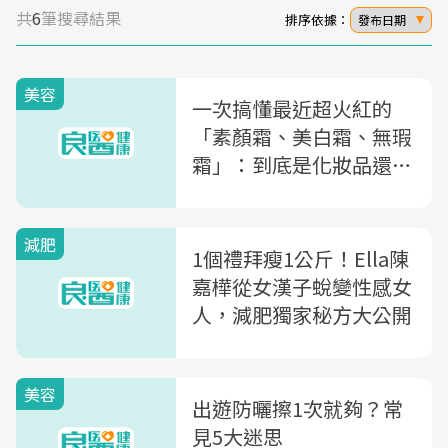
共
6
筆搜尋結果
排序依據：
發布日期
美容
一次搞懂最近超火紅的
「素顏霜、美白霜、無瑕
霜」：到底是化妝品還是
保養品？
減肥
1個禮拜瘦1公斤！Ella陳
嘉樺從女漢子蛻變性感女
人，減肥獨家秘方大公開
美容
出遊防曬擦1次就夠？常
見5大迷思