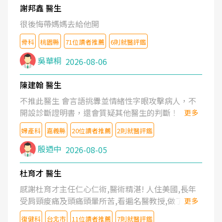
謝邦鑫 醫生
很後悔帶媽媽去給他開
骨科
桃園縣
71位讀者推薦
6則就醫評鑑
吳華桐
2026-08-06
陳建翰 醫生
不推此醫生 會言語挑釁並情緒性字眼攻擊病人，不
開設診斷證明書，還會質疑其他醫生的判斷！
更多
婦產科
嘉義縣
20位讀者推薦
2則就醫評鑑
殷迺中
2026-08-05
杜育才 醫生
感謝杜育才主任仁心仁術,醫術精湛! 人住美國,長年
受肩頸痠痛及頭痛頭暈所苦,看遍名醫教授,做了各種
更多
檢查,也嘗試過西醫打針,中醫針灸及物理徒手治療都
復健科
台北市
11位讀者推薦
7則就醫評鑑