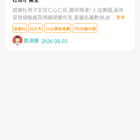
感謝杜育才主任仁心仁術,醫術精湛! 人住美國,長年
受肩頸痠痛及頭痛頭暈所苦,看遍名醫教授,做了各種
更多
檢查,也嘗試過西醫打針,中醫針灸及物理徒手治療都
復健科
台北市
11位讀者推薦
7則就醫評鑑
沒有用,後來連吃到嗎啡類止痛藥都效果有限,只是壓
症狀,沒多久就痛起來,多年失眠嚴重影響生活品質.
劉淑媛
2026-08-05
台灣親友介紹忠孝醫院杜育才主任是頸頭症候群專
家,上網搜尋杜主任相關文章新聞跟網路評價之後,下
定決心飛回台北找杜醫師診治. 杜主任的乾針跟增生
治療真的很厲害,第一次乾針就覺得整個肩頸鬆開,回
家特別好睡,經過幾次治療,長年頑疾已經好了大半,杜
主任除了打針超厲害,還會一直交代要改善姿勢跟好
好做運動,看診態度親切溫暖,真的是不可多得的良醫,
大力推荐!