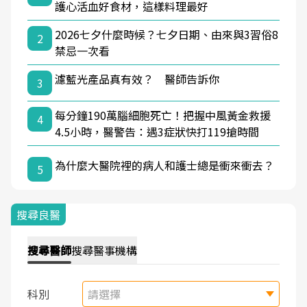
護心活血好食材，這樣料理最好
2026七夕什麼時候？七夕日期、由來與3習俗8
2
禁忌一次看
濾藍光產品真有效？ 醫師告訴你
3
每分鐘190萬腦細胞死亡！把握中風黃金救援
4
4.5小時，醫警告：遇3症狀快打119搶時間
為什麼大醫院裡的病人和護士總是衝來衝去？
5
搜尋良醫
搜尋
醫師
搜尋
醫事機構
科別
請選擇