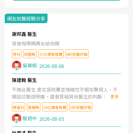
網友就醫經驗分享
謝邦鑫 醫生
很後悔帶媽媽去給他開
骨科
桃園縣
71位讀者推薦
6則就醫評鑑
吳華桐
2026-08-06
陳建翰 醫生
不推此醫生 會言語挑釁並情緒性字眼攻擊病人，不
開設診斷證明書，還會質疑其他醫生的判斷！
更多
婦產科
嘉義縣
20位讀者推薦
2則就醫評鑑
殷迺中
2026-08-05
杜育才 醫生