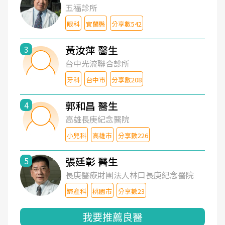
五福診所
眼科
宜蘭縣
分享數542
黃汝萍 醫生
3
台中光流聯合診所
牙科
台中市
分享數208
郭和昌 醫生
4
高雄長庚紀念醫院
小兒科
高雄市
分享數226
張廷彰 醫生
5
長庚醫療財團法人林口長庚紀念醫院
婦產科
桃園市
分享數23
我要推薦良醫