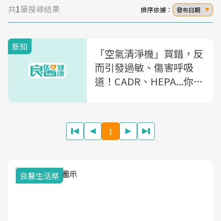
共
1
筆搜尋結果
排序依據：
發布日期
新知
「空氣清淨機」買錯，反
而引發過敏、傷害呼吸
道！CADR、HEPA...你一
定要懂的「挑選+使用」7
大關鍵
1
良醫生活祭