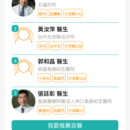
五福診所
眼科
宜蘭縣
分享數542
黃汝萍 醫生
3
台中光流聯合診所
牙科
台中市
分享數208
郭和昌 醫生
4
高雄長庚紀念醫院
小兒科
高雄市
分享數226
張廷彰 醫生
5
長庚醫療財團法人林口長庚紀念醫院
婦產科
桃園市
分享數23
我要推薦良醫