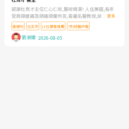
感謝杜育才主任仁心仁術,醫術精湛! 人住美國,長年
受肩頸痠痛及頭痛頭暈所苦,看遍名醫教授,做了各種
更多
檢查,也嘗試過西醫打針,中醫針灸及物理徒手治療都
復健科
台北市
11位讀者推薦
7則就醫評鑑
沒有用,後來連吃到嗎啡類止痛藥都效果有限,只是壓
症狀,沒多久就痛起來,多年失眠嚴重影響生活品質.
劉淑媛
2026-08-05
台灣親友介紹忠孝醫院杜育才主任是頸頭症候群專
家,上網搜尋杜主任相關文章新聞跟網路評價之後,下
定決心飛回台北找杜醫師診治. 杜主任的乾針跟增生
治療真的很厲害,第一次乾針就覺得整個肩頸鬆開,回
家特別好睡,經過幾次治療,長年頑疾已經好了大半,杜
主任除了打針超厲害,還會一直交代要改善姿勢跟好
好做運動,看診態度親切溫暖,真的是不可多得的良醫,
大力推荐!