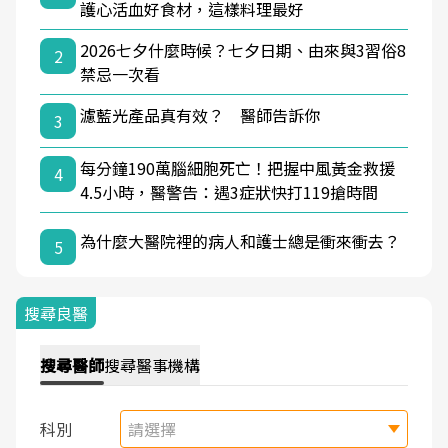
護心活血好食材，這樣料理最好
2026七夕什麼時候？七夕日期、由來與3習俗8
2
禁忌一次看
濾藍光產品真有效？ 醫師告訴你
3
每分鐘190萬腦細胞死亡！把握中風黃金救援
4
4.5小時，醫警告：遇3症狀快打119搶時間
為什麼大醫院裡的病人和護士總是衝來衝去？
5
搜尋良醫
搜尋
醫師
搜尋
醫事機構
科別
請選擇