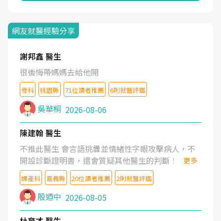
網友就醫經驗分享
謝邦鑫 醫生
很後悔帶媽媽去給他開
骨科
桃園縣
71位讀者推薦
6則就醫評鑑
吳華桐
2026-08-06
陳建翰 醫生
不推此醫生 會言語挑釁並情緒性字眼攻擊病人，不
開設診斷證明書，還會質疑其他醫生的判斷！
更多
婦產科
嘉義縣
20位讀者推薦
2則就醫評鑑
殷迺中
2026-08-05
杜育才 醫生