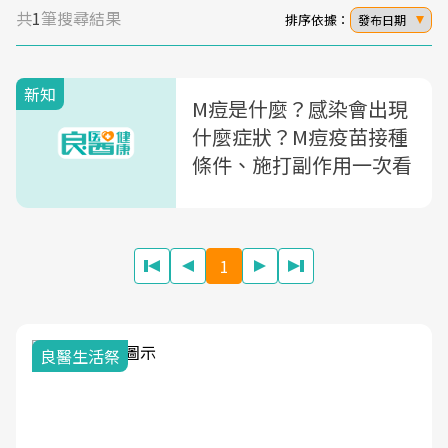
共
1
筆搜尋結果
排序依據：
發布日期
新知
M痘是什麼？感染會出現
什麼症狀？M痘疫苗接種
條件、施打副作用一次看
1
我與
良醫生活祭