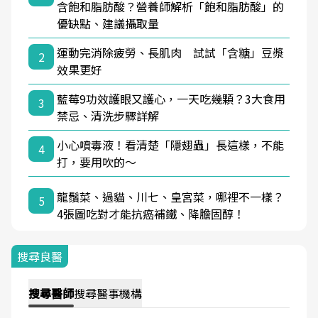
含飽和脂肪酸？營養師解析「飽和脂肪酸」的
優缺點、建議攝取量
運動完消除疲勞、長肌肉 試試「含糖」豆漿
2
效果更好
藍莓9功效護眼又護心，一天吃幾顆？3大食用
3
禁忌、清洗步驟詳解
小心噴毒液！看清楚「隱翅蟲」長這樣，不能
4
打，要用吹的～
龍鬚菜、過貓、川七、皇宮菜，哪裡不一樣？
5
4張圖吃對才能抗癌補鐵、降膽固醇！
搜尋良醫
搜尋
醫師
搜尋
醫事機構