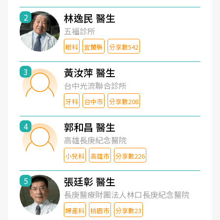
林逸民 醫生
2
五福診所
眼科
宜蘭縣
分享數542
黃汝萍 醫生
3
台中光流聯合診所
牙科
台中市
分享數208
郭和昌 醫生
4
高雄長庚紀念醫院
小兒科
高雄市
分享數226
張廷彰 醫生
5
長庚醫療財團法人林口長庚紀念醫院
婦產科
桃園市
分享數23