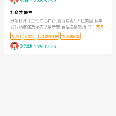
2026-08-05
杜育才 醫生
感謝杜育才主任仁心仁術,醫術精湛! 人住美國,長年
受肩頸痠痛及頭痛頭暈所苦,看遍名醫教授,做了各種
更多
檢查,也嘗試過西醫打針,中醫針灸及物理徒手治療都
復健科
台北市
11位讀者推薦
7則就醫評鑑
沒有用,後來連吃到嗎啡類止痛藥都效果有限,只是壓
症狀,沒多久就痛起來,多年失眠嚴重影響生活品質.
劉淑媛
2026-08-05
台灣親友介紹忠孝醫院杜育才主任是頸頭症候群專
家,上網搜尋杜主任相關文章新聞跟網路評價之後,下
定決心飛回台北找杜醫師診治. 杜主任的乾針跟增生
治療真的很厲害,第一次乾針就覺得整個肩頸鬆開,回
家特別好睡,經過幾次治療,長年頑疾已經好了大半,杜
主任除了打針超厲害,還會一直交代要改善姿勢跟好
好做運動,看診態度親切溫暖,真的是不可多得的良醫,
大力推荐!