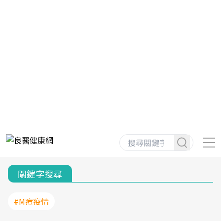
關鍵字搜尋
#M痘疫情