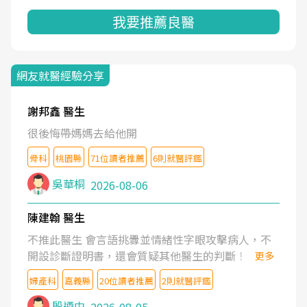
我要推薦良醫
網友就醫經驗分享
謝邦鑫 醫生
很後悔帶媽媽去給他開
骨科
桃園縣
71位讀者推薦
6則就醫評鑑
吳華桐
2026-08-06
陳建翰 醫生
不推此醫生 會言語挑釁並情緒性字眼攻擊病人，不
開設診斷證明書，還會質疑其他醫生的判斷！
更多
婦產科
嘉義縣
20位讀者推薦
2則就醫評鑑
殷迺中