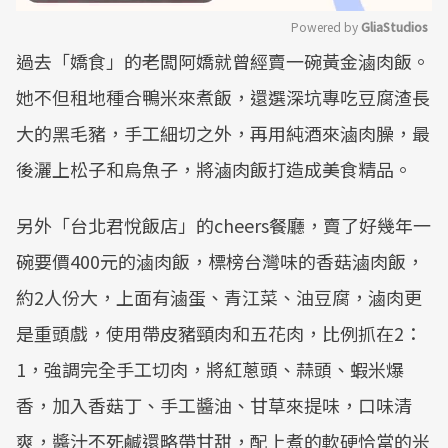
Powered by 
GliaStudios
過去「嬌食」的老闆阿嬌就曾經賣一碗黃金滷肉飯。
Mute
她不但租地種合鴨米來煮飯，還選深坑專吃豆腐渣長
大的黑毛豬，手工細切之外，再用純酒來滷肉臊，最
後灑上松子和烏魚子，將滷肉飯打造成美食精品。
另外「台北君悅飯店」的cheers餐廳，賣了好幾年一
碗要價400元的滷肉飯，標榜台灣味的香菇滷肉飯，
約2人份大，上面有滷蛋、青江菜、油豆腐，滷肉更
是重頭戲，使用帶皮豬頸肉和五花肉，比例抓在2：
1，強調完全手工切肉，將紅蔥頭、蒜頭、蝦米爆
香，加入香菇丁、手工醬油、甘草來提味，口味清
爽，醬汁不死鹹還略帶甘甜，配上煮的軟硬恰當的米