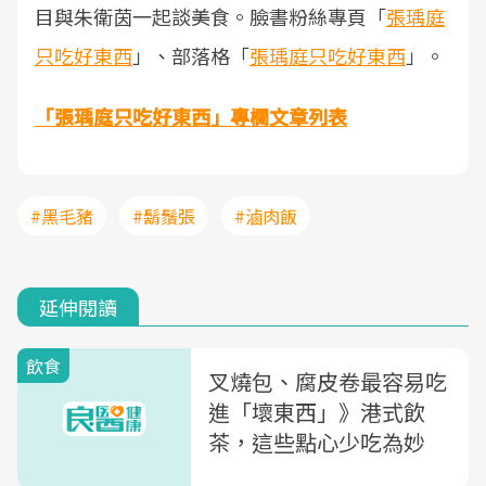
目與朱衛茵一起談美食。臉書粉絲專頁「
張瑀庭
只吃好東西
」、部落格「
張瑀庭只吃好東西
」。
「張瑀庭只吃好東西」專欄文章列表
#黑毛豬
#鬍鬚張
#滷肉飯
延伸閱讀
飲食
叉燒包、腐皮卷最容易吃
進「壞東西」》港式飲
茶，這些點心少吃為妙