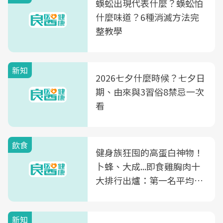
蜈蚣出現代表什麼？蜈蚣怕
什麼味道？6種消滅方法完
整教學
新知
2026七夕什麼時候？七夕日
期、由來與3習俗8禁忌一次
看
飲食
健身族狂囤的高蛋白神物！
卜蜂、大成...即食雞胸肉十
大排行出爐：第一名平均一
片不到50元
新知