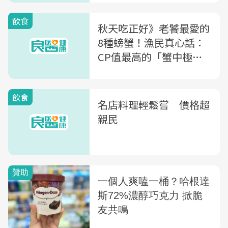
飲食
秋天吃正好》老饕最愛的
8種螃蟹！漁民真心話：
CP值最高的「蟹中極
品」是...
飲食
名店料理輕鬆嘗 價格超
親民