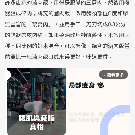
許多店家的滷肉飯，用得是肥膩的三層肉，然後用機
器絞成碎肉；講究的滷肉飯，改用豬頸部位Q度和膠
質豐富的「禁臠肉」，並用手工一刀刀切成0.3公分
的條狀帶皮肉絲。如果醬油改用純釀醬油、米飯用兩
種不同比例的好米混合，可以想像，講究的滷肉飯當
然要比一般滷肉飯口感來得更好、味道更香。
觀看更多
arrow_forward_ios