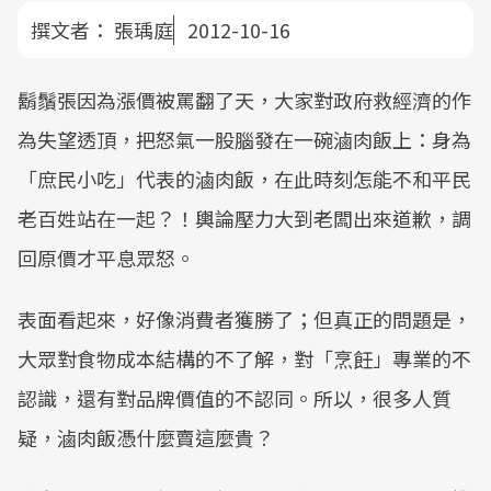
撰文者：
張瑀庭
2012-10-16
鬍鬚張因為漲價被罵翻了天，大家對政府救經濟的作
為失望透頂，把怒氣一股腦發在一碗滷肉飯上：身為
「庶民小吃」代表的滷肉飯，在此時刻怎能不和平民
老百姓站在一起？！輿論壓力大到老闆出來道歉，調
回原價才平息眾怒。
表面看起來，好像消費者獲勝了；但真正的問題是，
大眾對食物成本結構的不了解，對「烹飪」專業的不
認識，還有對品牌價值的不認同。所以，很多人質
疑，滷肉飯憑什麼賣這麼貴？