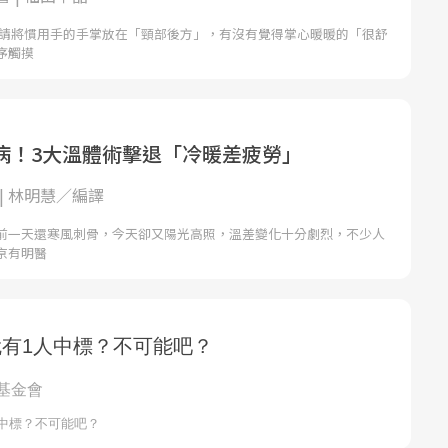
 請將慣用手的手掌放在「頸部後方」，有沒有覺得掌心暖暖的「很舒
序觸摸
病！3大溫體術擊退「冷暖差疲勞」
| 林明慧／編譯
前一天還寒風刺骨，今天卻又陽光高照，溫差變化十分劇烈，不少人
京有明醫