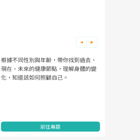
根據不同性別與年齡，帶你找到過去、
因應超高齡
現在、未來的健康節點，理解身體的變
「2025
化，知道該如何照顧自己。
康促進為目
民眾健康的
查、數據分
一起成為台
前往專題