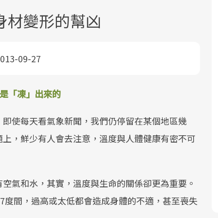
身材變形的幫凶
013-09-27
面對超高齡社會的浪潮，台灣正在快速
2025年，就到良醫生活祭體驗「一站式
良醫健康網從「換季的身體變化」出
都是「凍」出來的
邁向「健康照護」的新時代。隨著國家
健康新生活」，從講座、體驗到運動，
發，透過醫學觀點與日常感受的對話，
政策如「健康台灣推動委員會」與「長
全面啟動你的健康革命！
建立對亞健康的認知，進而引導實際的
。即使每天看氣象新聞，我們仍停留在某個地區幾
照3.0」的推進，「預防醫學」已成全民
改善行動。
題上，鮮少有人會去注意，溫度與人體健康有密不可
關注的核心議題。然而，健檢不只是醫
療院所的服務，更是民眾了解自身健康
狀況、啟動健康管理的重要起點。
有空氣和水，其實，溫度與生命的關係卻更為重要。
前往專題
前往專題
前往專題
37度間，過高或太低都會造成身體的不適，甚至喪失