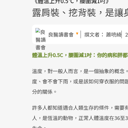
《體溫上升0.5℃，腰圍減1吋》
露肩裝、挖背裝，是讓
良醫讀書會
撰文者：
蕭喨綺
2
體溫上升0.5C，腰圍減1吋：你的病和胖
溫度，對一般人而言，是一個抽象的概念
度、會不會下雨，或是該如何穿衣服的問
分的關係。
許多人都知道適合人類生存的條件，需要
人，是恆溫的動物，正常人體溫度在36至