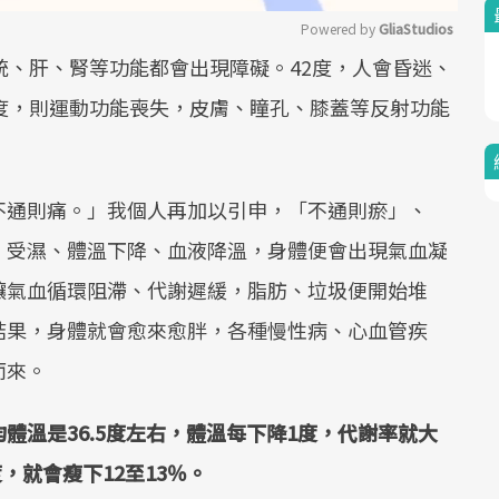
Powered by 
GliaStudios
統、肝、腎等功能都會出現障礙。42度，人會昏迷、
Mute
度，則運動功能喪失，皮膚、瞳孔、膝蓋等反射功能
不通則痛。」我個人再加以引申，「不通則瘀」、
、受濕、體溫下降、血液降溫，身體便會出現氣血凝
讓氣血循環阻滯、代謝遲緩，脂肪、垃圾便開始堆
結果，身體就會愈來愈胖，各種慢性病、心血管疾
而來。
體溫是36.5度左右，體溫每下降1度，代謝率就大
，就會瘦下12至13％。