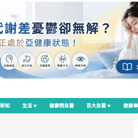
新知
生活
健康問良醫
百大良醫
健康
良醫生活祭
我與健康韌性的距離