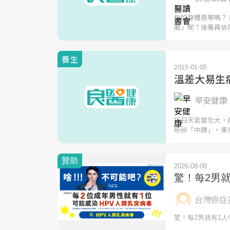
你的身體畏寒嗎？
服」呢？接著再依
養生
2015-01-05
溫差大易生
早安健康 
近日天氣變化大，
紛紛「中鏢」。東