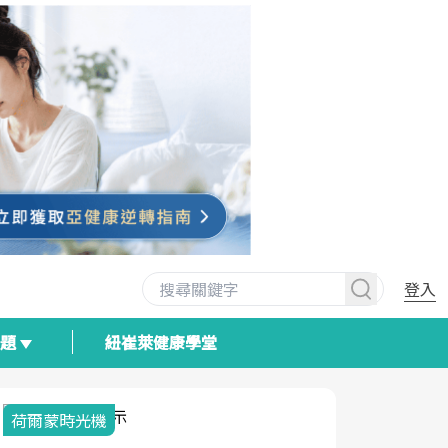
登入
專題
紐崔萊健康學堂
荷爾蒙時光機
2025健檢