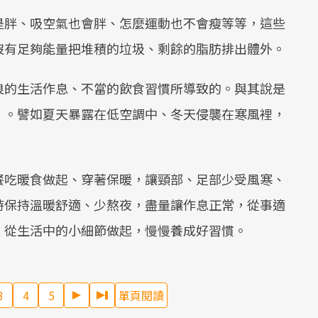
是胖、吸空氣也會胖、怎麼運動也不會瘦等等，這些
沒有足夠能量把堆積的垃圾、剩餘的脂肪排出體外。
良的生活作息、不當的飲食習慣所導致的。與其說是
」。譬如夏天暴露在低空調中、冬天侵襲在寒風裡，
餐吃暖食做起、穿著保暖，讓頸部、足部少受風寒、
時保持溫暖舒適、少熬夜，盡量讓作息正常，從事適
，從生活中的小細節做起，慢慢養成好習慣。
3
4
5
單頁閱讀