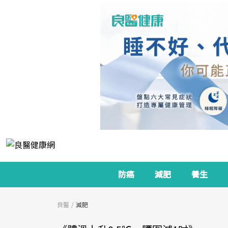
防癌
減肥
養生
良醫
減肥