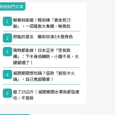
頻道熱門文章
躺著就能瘦！睡前練「黃金剪刀
1
腳」，一招擺脫大象腿、鮪魚肚
燃脂抗發炎 酪梨扮演5大狠角色
2
隨時都能做！日本正夯「空氣跳
3
繩」：下半身扭轉跳，小腹不見、大
腿變細了！
減肥期間想吃鍋？這款「超低卡火
4
鍋」，自己煮超簡單！
瘦了25公斤！減肥期間水果我都這樣
5
吃，不發胖