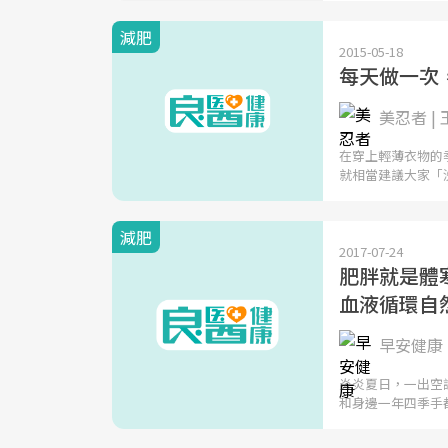
減肥
2015-05-18
每天做一次
美忍者 |
在穿上輕薄衣物的
就相當建議大家「
減肥
2017-07-24
肥胖就是體
血液循環自
早安健康 
炎炎夏日，一出空
和身邊一年四季手