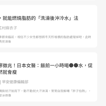
，就能燃燒脂肪的「洗澡後沖冷水」法
 玉村麻衣子
季節來臨前，相信不少女性都想將冬天所堆積的脂肪處理掉吧，此時
洗完澡後
寒徵兆！日本女醫：飯前一小時喝●●水，促
然就會瘦
| 早安健康編輯部
調房就汗如雨下，動不動就大汗淋漓，常常自我解嘲「胖子怕熱」，
都冰得像