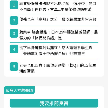
感冒後喉嚨卡卡說不出話？喝「這杯茶」開口
1
不再痛！迷迭香、甘草...中醫師教你喝對茶
便祕也有「寒熱」之分 猛吃蔬果並非皆有效
2
蔬菜≠ 膳食纖維！日本25年腸道權威醫師：最
3
強力的「抗便祕食譜」是....
從下半身癱瘓到站起來！慈大護理系學生靠
4
「脊髓電刺激＋中西醫合療」迎來重生
老骨也能回春！讓你身體變「軟Q」的15個生
5
活好習慣
最多人推薦醫師
我要推薦良醫