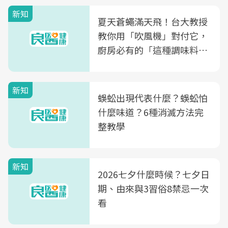
量
新知
夏天蒼蠅滿天飛！台大教授
教你用「吹風機」對付它，
廚房必有的「這種調味料」
竟是蒼蠅剋星～
新知
蜈蚣出現代表什麼？蜈蚣怕
什麼味道？6種消滅方法完
整教學
新知
2026七夕什麼時候？七夕日
期、由來與3習俗8禁忌一次
看