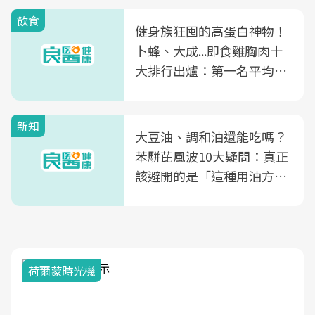
飲食
健身族狂囤的高蛋白神物！
卜蜂、大成...即食雞胸肉十
大排行出爐：第一名平均一
片不到50元
新知
大豆油、調和油還能吃嗎？
苯駢芘風波10大疑問：真正
該避開的是「這種用油方
式」
荷爾蒙時光機