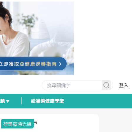
登入
專題
紐崔萊健康學堂
荷爾蒙時光機
2025健檢