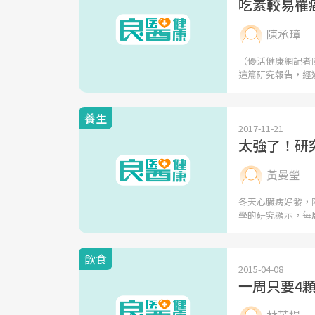
吃素較易罹
陳承璋
（優活健康網記者
這篇研究報告，經
養生
2017-11-21
太強了！研
黃曼瑩
冬天心臟病好發，
學的研究顯示，每
飲食
2015-04-08
一周只要4