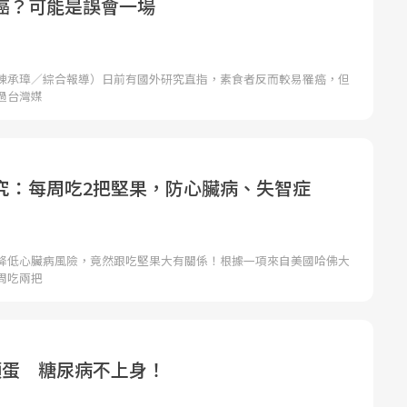
癌？可能是誤會一場
陳承璋／綜合報導）日前有國外研究直指，素食者反而較易罹癌，但
過台灣媒
究：每周吃2把堅果，防心臟病、失智症
降低心臟病風險，竟然跟吃堅果大有關係！根據一項來自美國哈佛大
周吃兩把
顆蛋 糖尿病不上身！