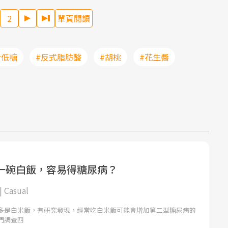
2
單頁閱讀
#低糖
#反式脂肪酸
#胡桃
#花生醬
一碗白飯，容易得糖尿病？
Casual
多是白米飯，有研究發現，經常吃白米飯可能會增加第二型糖尿病的
們調查四