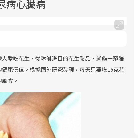
尿病心臟病
灣人愛吃花生，從琳瑯滿目的花生製品，就能一窺端
面對超高齡社會的浪潮，台灣正在快速
2025年，就到良醫生活祭體驗「一站式
良醫健康網從「換季的身體變化」出
邁向「健康照護」的新時代。隨著國家
健康新生活」，從講座、體驗到運動，
發，透過醫學觀點與日常感受的對話，
健康價值。根據國外研究發現，每天只要吃15克花
政策如「健康台灣推動委員會」與「長
全面啟動你的健康革命！
建立對亞健康的認知，進而引導實際的
的風險。
照3.0」的推進，「預防醫學」已成全民
改善行動。
關注的核心議題。然而，健檢不只是醫
療院所的服務，更是民眾了解自身健康
狀況、啟動健康管理的重要起點。
前往專題
前往專題
前往專題