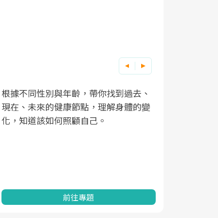
根據不同性別與年齡，帶你找到過去、
因應超高齡
現在、未來的健康節點，理解身體的變
「2025
化，知道該如何照顧自己。
康促進為目
民眾健康的
查、數據分
一起成為台
前往專題