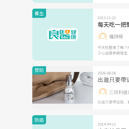
養生
2013-11-21
每天吃一把
羅詩樺
今天吃堅果了嗎？F
少心血管疾病發生
防癌
2014-04-11