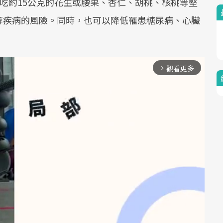
究發現，每天吃約15公克的花生或腰果、杏仁、胡桃、核桃等堅
等疾病的風險。同時，也可以降低罹患糖尿病、心臟
觀看更多
arrow_forward_ios