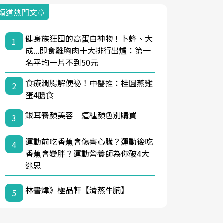
頻道熱門文章
健身族狂囤的高蛋白神物！卜蜂、大
1
成...即食雞胸肉十大排行出爐：第一
名平均一片不到50元
食療潤腸解便祕！中醫推：桂圓蒸雞
2
蛋4膳食
銀耳養顏美容 這種顏色別購買
3
運動前吃香蕉會傷害心臟？運動後吃
4
香蕉會變胖？運動營養師為你破4大
迷思
林書煒》極品軒【清蒸牛腩】
5