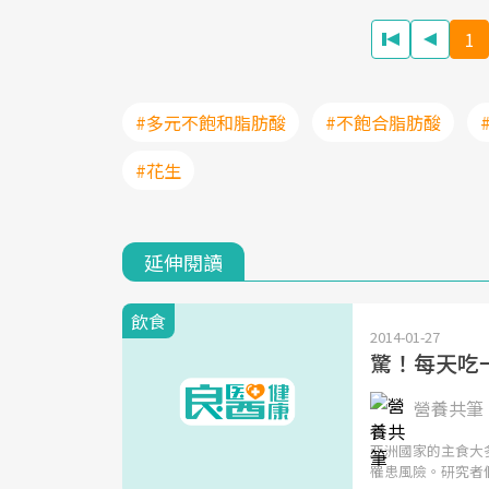
1
#多元不飽和脂肪酸
#不飽合脂肪酸
#花生
延伸閱讀
飲食
2014-01-27
驚！每天吃
營養共筆 | 
亞洲國家的主食大
罹患風險。研究者