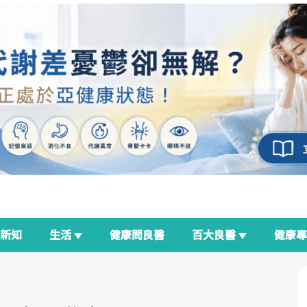
新知
生活
健康問良醫
百大良醫
健康
良醫生活祭
我與健康韌性的距離