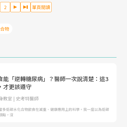
2
單頁閱讀
化合物
食能「逆轉糖尿病」？醫師一次說清楚：這3
，才更該遵守
教室 | 史考特醫師
當多低碳水化合物飲食在減重、健康應用上的科學。我一度以為低碳
頂點，沒