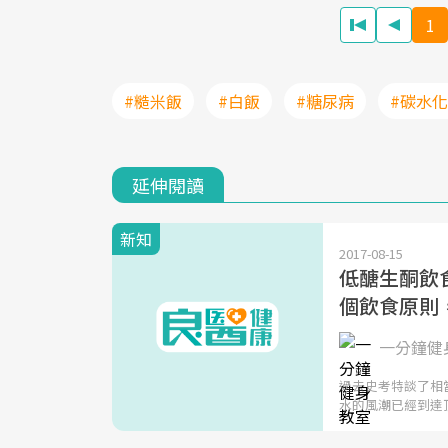
1
#糙米飯
#白飯
#糖尿病
#碳水
延伸閱讀
新知
2017-08-15
低醣生酮飲
個飲食原則
一分鐘健身
過去史考特談了相
水的風潮已經到達