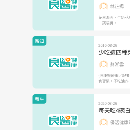
林芷揚
花生湯圓、牛奶花
一窺端倪。
新知
2016-08-26
少吃這四種
蘇湘雲
(健康醫療網／記
食習慣，不吃油炸
養生
2020-03-26
每天吃4碗
優活健康