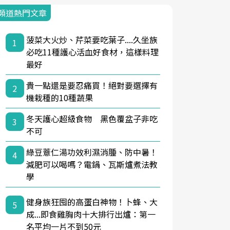
頻道熱門文章
菠菜大火炒、芹菜要吃葉子....久坐族
1
必吃11種護心活血好食材，這樣料理
最好
貴一點還是要忍痛買！絕對要選擇有
2
機栽種的10種蔬果
冬天護心超級食物 黑色覆盆子非吃
3
不可
綠豆薏仁湯功效利濕消腫、防中暑！
4
減肥可以喝嗎？電鍋、瓦斯爐煮法教
學
健身族狂囤的高蛋白神物！卜蜂、大
5
成...即食雞胸肉十大排行出爐：第一
名平均一片不到50元