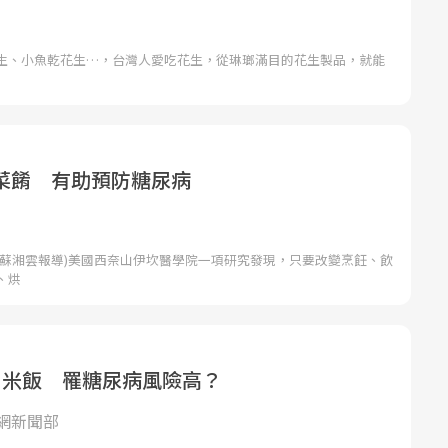
生、小魚乾花生…，台灣人愛吃花生，從琳瑯滿目的花生製品，就能
菜餚 有助預防糖尿病
者蘇湘雲報導)美國西奈山伊坎醫學院一項研究發現，只要改變烹飪、飲
、烘
白米飯 罹糖尿病風險高？
網新聞部