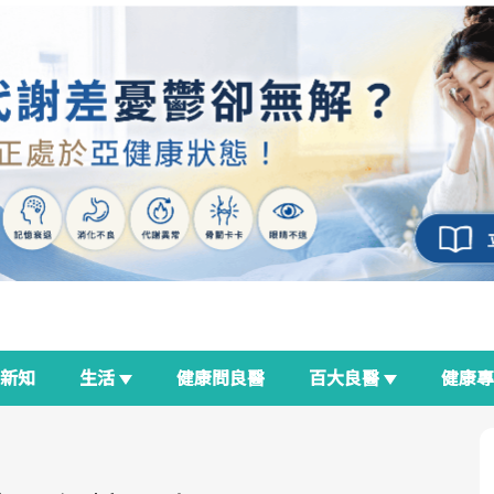
新知
生活
健康問良醫
百大良醫
健康
良醫生活祭
我與健康韌性的距離
荷爾蒙時光機