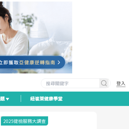
登入
專題
紐崔萊健康學堂
2025健檢服務大調查