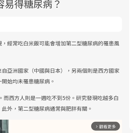
容易得糖尿病？
現，經常吃白米飯可能會增加第二型糖尿病的罹患風
面對超高齡社會的浪潮，台灣正在快速
2025年，就到良醫生活祭體驗「一站式
良醫健康網從「換季的身體變化」出
根據不同性別與年齡，帶你找到過去、
邁向「健康照護」的新時代。隨著國家
健康新生活」，從講座、體驗到運動，
發，透過醫學觀點與日常感受的對話，
現在、未來的健康節點，理解身體的變
來自亞洲國家（中國與日本），另兩個則是西方國家
政策如「健康台灣推動委員會」與「長
全面啟動你的健康革命！
建立對亞健康的認知，進而引導實際的
化，知道該如何照顧自己。
一開始均未罹患糖尿病。
照3.0」的推進，「預防醫學」已成全民
改善行動。
關注的核心議題。然而，健檢不只是醫
]。而西方人則是一週吃不到5份。研究發現吃越多白
療院所的服務，更是民眾了解自身健康
狀況、啟動健康管理的重要起點。
。此外，第二型糖尿病通常與肥胖有關。
前往專題
前往專題
前往專題
前往專題
觀看更多
arrow_forward_ios