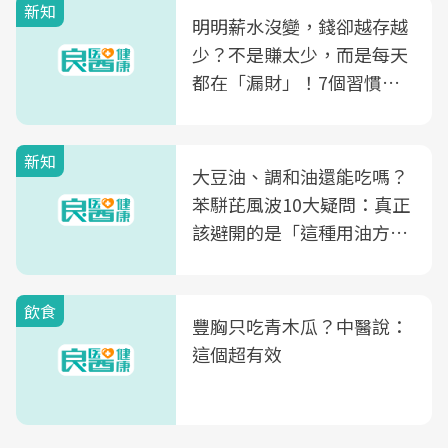
新知
明明薪水沒變，錢卻越存越
少？不是賺太少，而是每天
都在「漏財」！7個習慣一
次看
新知
大豆油、調和油還能吃嗎？
苯駢芘風波10大疑問：真正
該避開的是「這種用油方
式」
飲食
豐胸只吃青木瓜？中醫說：
這個超有效