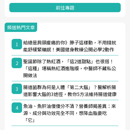
前往專題
頻道熱門文章
給總是肩頸痠痛的你》脖子這樣動，不用錢就
1
能舒緩緊繃感！美國健身教練公開必學2動作
聖誕節除了熱紅酒，「這2道甜點」也很搭！
2
「這種」堪稱熱紅酒進階版，中醫師不藏私公
開做法
腸道菌群為何是人體「第二大腦」？醫解析腸
3
道影響大腦的3途徑，教你5方法維持腸道健康
魚油、魚肝油傻傻分不清？營養師揭差異：來
4
源、成分與功效完全不同，想降血脂要吃
「它」