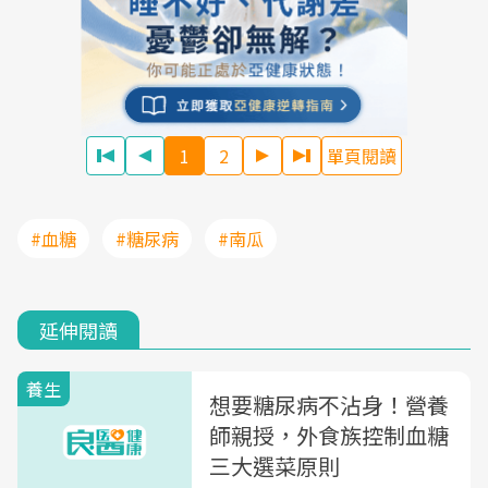
1
2
單頁閱讀
#血糖
#糖尿病
#南瓜
延伸閱讀
養生
想要糖尿病不沾身！營養
師親授，外食族控制血糖
三大選菜原則