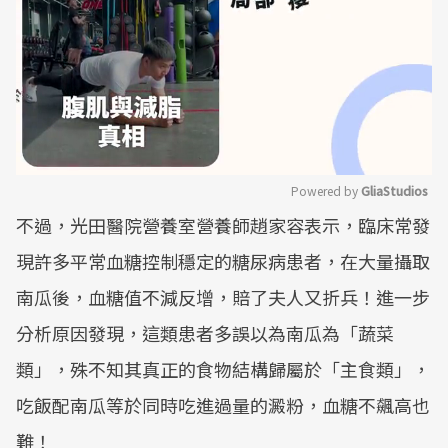
Powered by 
GliaStudios
不過，光田醫院營養室營養師趙家容表示，臨床常發
Mute
現許多平常血糖控制穩定的糖尿病患者，在大量攝取
南瓜後，血糖值不減反增，賠了夫人又折兵！進一步
分析原因發現，這類患者多誤以為南瓜為「蔬菜
類」，殊不知其真正的食物結構歸屬於「主食類」，
吃飯配南瓜等於同時吃進過量的澱粉，血糖不飆高也
難！