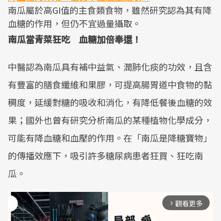
南瓜屬於高GI值的主食類食物，雖然研究認為其有降
血糖的作用，但仍不宜過量攝取。
南瓜當青菜狂吃 血糖加倍奉還！
中醫認為南瓜具有補中益氣、潤肺化痰的功效，且含
有豐富的膳食纖維和果膠，可提高腸胃道中食物的黏
稠度，延緩對糖的吸收和消化，有降低餐後血糖的效
果；國外也曾有研究分析南瓜的某種植物化學成分，
可能有降血糖和血壓的作用。在「南瓜是降糖寶物」
的傳播效應下，吸引許多糖尿病患者狂買、狂吃南
瓜。
觀看更多
arrow_forward_ios