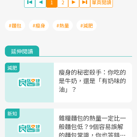
1
2
單頁閱讀
#麵包
#瘦身
#熱量
#減肥
延伸閱讀
減肥
瘦身的秘密殺手：你吃的
是牛奶，還是「有奶味的
油」？
新知
雜糧麵包的熱量一定比一
般麵包低？9個容易誤解
的麵包常識，你也答錯了