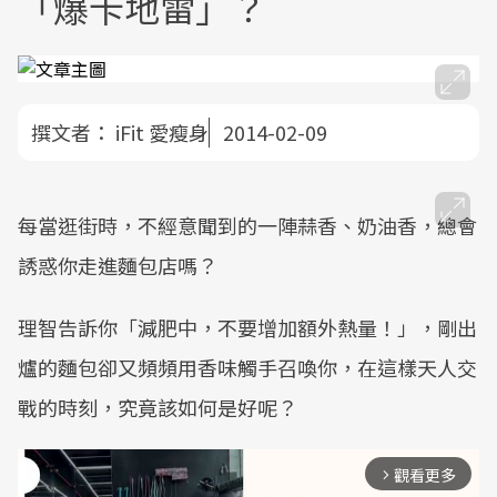
「爆卡地雷」？
撰文者：
iFit 愛瘦身
2014-02-09
每當逛街時，不經意聞到的一陣蒜香、奶油香，總會
誘惑你走進麵包店嗎？
理智告訴你「減肥中，不要增加額外熱量！」，剛出
爐的麵包卻又頻頻用香味觸手召喚你，在這樣天人交
戰的時刻，究竟該如何是好呢？
觀看更多
arrow_forward_ios