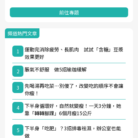
前往專題
頻道熱門文章
運動完消除疲勞、長肌肉 試試「含糖」豆漿
1
效果更好
脹氣不舒服 做5招瑜珈緩解
2
先喝湯再吃菜…別傻了，改變吃的順序不會讓
3
你瘦！
下半身循環好，自然就變瘦！一天3分鐘，她
4
靠「轉轉腳踝」6個月瘦15公斤
下半身「吃肥」？3招排毒祛濕，辦公室也能
5
做