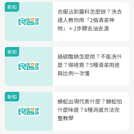
新知
衣服沾到醬料怎麼辦？洗衣
達人教你用「2個清潔神
物」＋2步驟去油去漬
新知
過碳酸鈉怎麼用？不能洗什
麼？哪裡買？5種清潔用途
與比例一次懂
新知
蜈蚣出現代表什麼？蜈蚣怕
什麼味道？6種消滅方法完
整教學