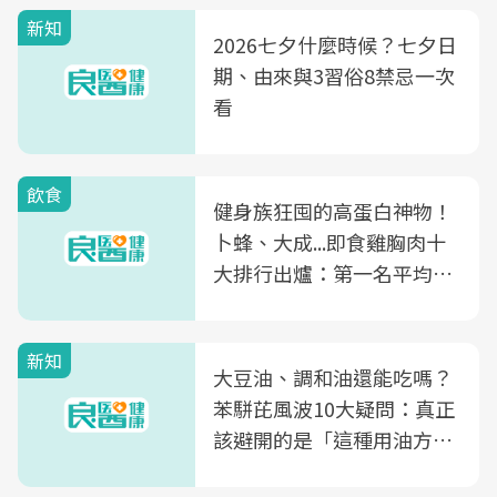
新知
2026七夕什麼時候？七夕日
期、由來與3習俗8禁忌一次
看
飲食
健身族狂囤的高蛋白神物！
卜蜂、大成...即食雞胸肉十
大排行出爐：第一名平均一
片不到50元
新知
大豆油、調和油還能吃嗎？
苯駢芘風波10大疑問：真正
該避開的是「這種用油方
式」