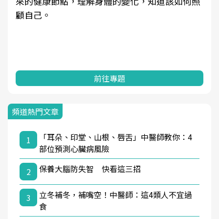
來的健康節點，理解身體的變化，知道該如何照
顧自己。
前往專題
頻道熱門文章
「耳朵、印堂、山根、唇舌」中醫師教你：4
1
部位預測心臟病風險
保養大腦防失智 快看這三招
2
立冬補冬，補嘴空！中醫師：這4類人不宜過
3
食