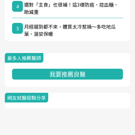
選對「主食」也很補！這3樣防癌、控血糖、
4
助減重
月經遲到都不來，體質太冷惹禍〜多吃地瓜
5
葉、菠菜保暖
最多人推薦醫師
我要推薦良醫
網友就醫經驗分享