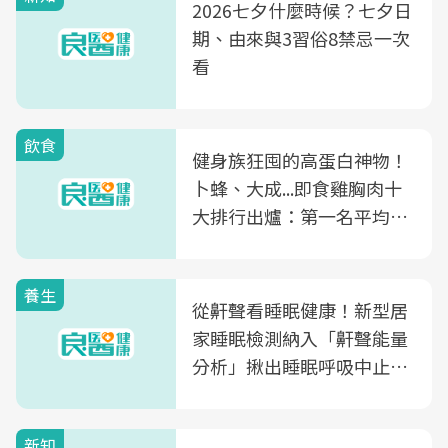
2026七夕什麼時候？七夕日
期、由來與3習俗8禁忌一次
看
飲食
健身族狂囤的高蛋白神物！
卜蜂、大成...即食雞胸肉十
大排行出爐：第一名平均一
片不到50元
養生
從鼾聲看睡眠健康！新型居
家睡眠檢測納入「鼾聲能量
分析」揪出睡眠呼吸中止症
風險
新知