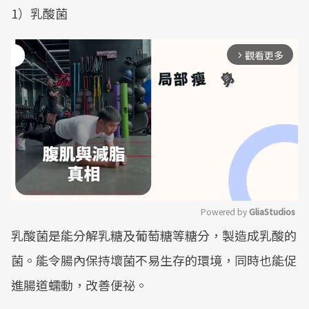
1）乳酸菌
觀看更多
arrow_forward_ios
Powered by 
GliaStudios
乳酸菌是能分解乳糖及葡萄糖等糖分，製造成乳酸的
Mute
菌。能令腸內保持壞菌不易生存的環境，同時也能促
進腸道蠕動，改善便祕。