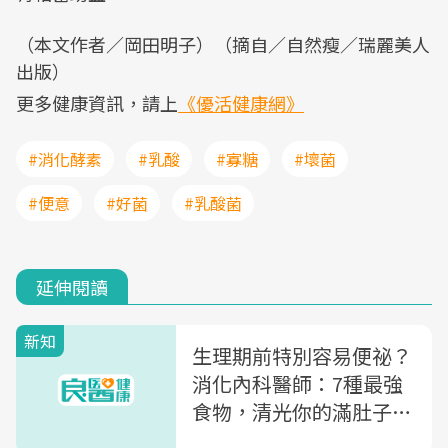
（本文作者／岡田明子）（摘自／自然瘦／瑞麗美人
出版）
更多健康資訊，請上
《優活健康網》
#消化酵素
#乳酸
#寡糖
#壞菌
#便意
#好菌
#乳酸菌
延伸閱讀
新知
生理期前特別容易便祕？
消化內科醫師：7種最強
食物，清光你的滿肚子便
便