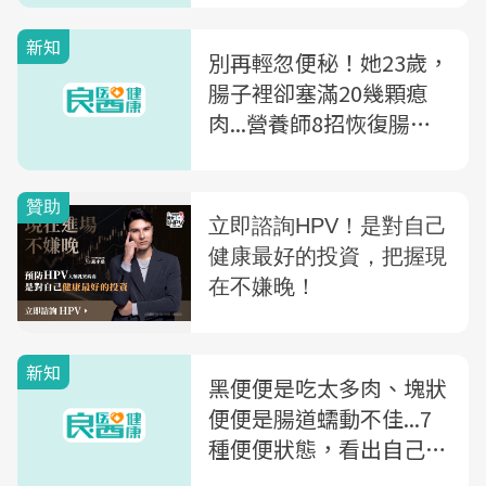
新知
別再輕忽便秘！她23歲，
腸子裡卻塞滿20幾顆瘜
肉...營養師8招恢復腸道
蠕動力
新知
黑便便是吃太多肉、塊狀
便便是腸道蠕動不佳...7
種便便狀態，看出自己的
免疫力