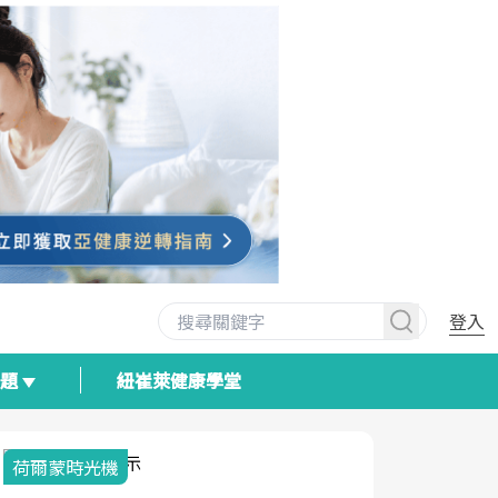
登入
專題
紐崔萊健康學堂
荷爾蒙時光機
2025健檢