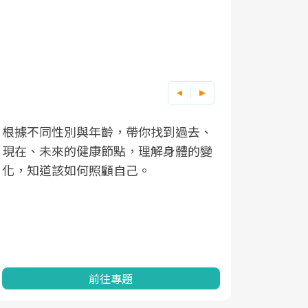
根據不同性別與年齡，帶你找到過去、
因應超高齡
現在、未來的健康節點，理解身體的變
「2025
化，知道該如何照顧自己。
康促進為目
民眾健康的
查、數據分
一起成為台
前往專題