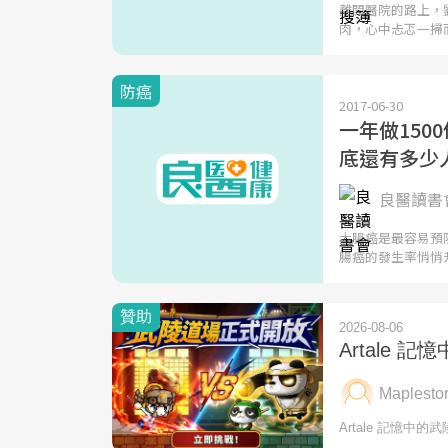
離開醫院的路上，
肉，心中忐忑一掃
防癌
2017-06-30
一年做150
底還有多少
良醫讀書會
大腸癌是最容易預
腸癌的發生率悄悄