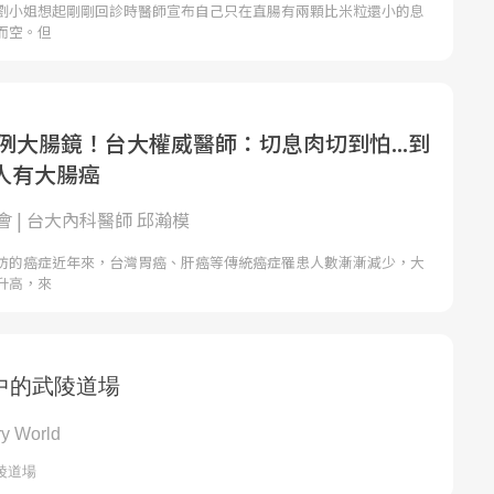
劉小姐想起剛剛回診時醫師宣布自己只在直腸有兩顆比米粒還小的息
而空。但
0例大腸鏡！台大權威醫師：切息肉切到怕...到
人有大腸癌
 | 台大內科醫師 邱瀚模
防的癌症近年來，台灣胃癌、肝癌等傳統癌症罹患人數漸漸減少，大
升高，來