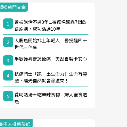
頻道熱門文章
曾被說活不過3年...罹癌名醫靠7個飲
1
食原則，成功活過10年
大腸癌開始找上年輕人！醫提醒四十
2
世代三件事
半數護唇膏恐致癌 天然自製卡安心
3
抗癌鬥士「跑」出生命力》生命有裂
4
縫，陽光自然就會滲進來！
愛喝熱湯＋吃辛辣食物 婦人罹食道
5
癌
最多人推薦醫師