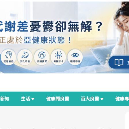
新知
生活
健康問良醫
百大良醫
健康
良醫生活祭
我與健康韌性的距離