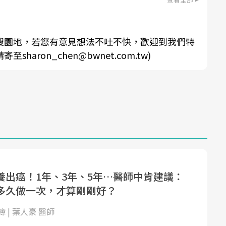
搜園地，若您有意見想法不吐不快，歡迎到我們特
aron_chen@bwnet.com.tw)
養出癌！1年、3年、5年…醫師中肯建議：
多久做一次，才算剛剛好？
 | 葉人豪 醫師