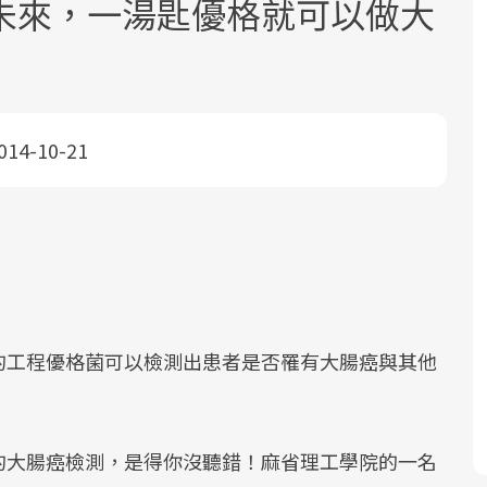
未來，一湯匙優格就可以做大
014-10-21
面對超高齡社會的浪潮，台灣正在快速
2025年，就到良醫生活祭體驗「一站式
良醫健康網從「換季的身體變化」出
邁向「健康照護」的新時代。隨著國家
健康新生活」，從講座、體驗到運動，
發，透過醫學觀點與日常感受的對話，
政策如「健康台灣推動委員會」與「長
全面啟動你的健康革命！
建立對亞健康的認知，進而引導實際的
照3.0」的推進，「預防醫學」已成全民
改善行動。
關注的核心議題。然而，健檢不只是醫
療院所的服務，更是民眾了解自身健康
的工程優格菌可以檢測出患者是否罹有大腸癌與其他
狀況、啟動健康管理的重要起點。
前往專題
前往專題
前往專題
的大腸癌檢測，是得你沒聽錯！麻省理工學院的一名