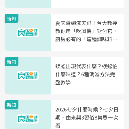
肪酸」的優缺點、建議攝取
量
新知
夏天蒼蠅滿天飛！台大教授
教你用「吹風機」對付它，
廚房必有的「這種調味料」
竟是蒼蠅剋星～
新知
蜈蚣出現代表什麼？蜈蚣怕
什麼味道？6種消滅方法完
整教學
新知
2026七夕什麼時候？七夕日
期、由來與3習俗8禁忌一次
看