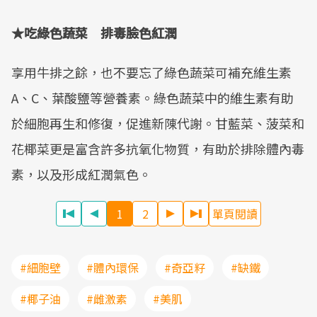
★吃綠色蔬菜 排毒臉色紅潤
享用牛排之餘，也不要忘了綠色蔬菜可補充維生素
A、C、葉酸鹽等營養素。綠色蔬菜中的維生素有助
於細胞再生和修復，促進新陳代謝。甘藍菜、菠菜和
花椰菜更是富含許多抗氧化物質，有助於排除體內毒
素，以及形成紅潤氣色。
1
2
單頁閱讀
#細胞壁
#體內環保
#奇亞籽
#缺鐵
#椰子油
#雌激素
#美肌