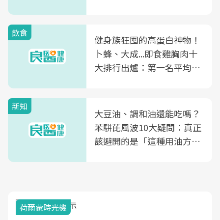
飲食
健身族狂囤的高蛋白神物！
卜蜂、大成...即食雞胸肉十
大排行出爐：第一名平均一
片不到50元
新知
大豆油、調和油還能吃嗎？
苯駢芘風波10大疑問：真正
該避開的是「這種用油方
式」
荷爾蒙時光機