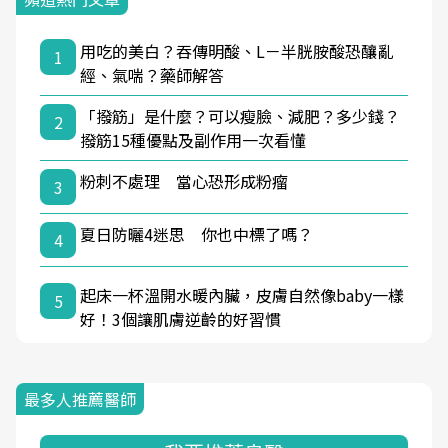
用吃的美白？吞傳明酸、L－半胱胺酸恐釀亂
1
經、氣喘？藥師解答
「撥筋」是什麼？可以瘦臉、減肥？多少錢？
2
撥筋15種優點及副作用一次看懂
粉刺不處理 當心恐形成粉瘤
3
夏日防曬4迷思 你也中標了嗎？
4
起床一杯溫開水暖內臟，皮膚自然像baby一樣
5
好！3個讓肌膚逆齡的好習慣
最多人推薦醫師