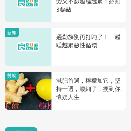
勞又不想越睡越累，必知
3要點
新知
通勤族別再打盹了！ 越
睡越累惡性循環