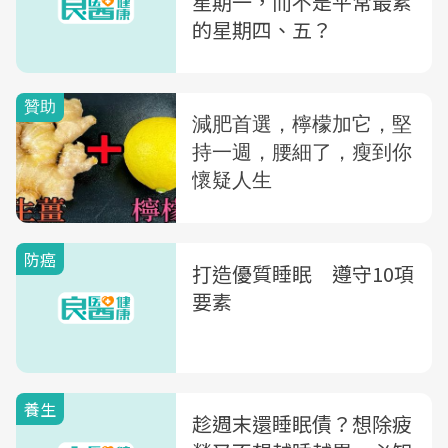
星期一，而不是平常最累
的星期四、五？
防癌
打造優質睡眠 遵守10項
要素
養生
趁週末還睡眠債？想除疲