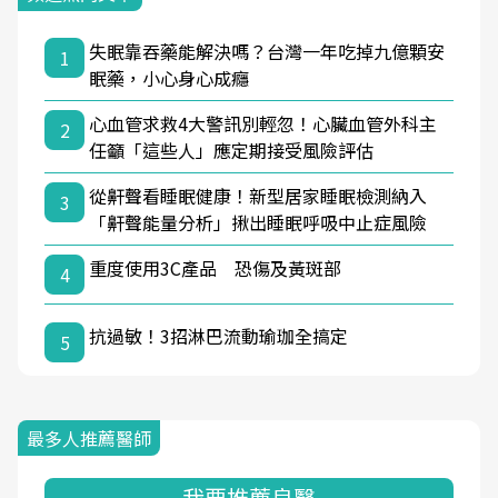
失眠靠吞藥能解決嗎？台灣一年吃掉九億顆安
1
眠藥，小心身心成癮
心血管求救4大警訊別輕忽！心臟血管外科主
2
任籲「這些人」應定期接受風險評估
從鼾聲看睡眠健康！新型居家睡眠檢測納入
3
「鼾聲能量分析」揪出睡眠呼吸中止症風險
重度使用3C產品 恐傷及黃斑部
4
抗過敏！3招淋巴流動瑜珈全搞定
5
最多人推薦醫師
我要推薦良醫