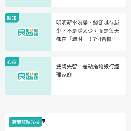
玲領軍，打造全台首創「生
殖銀行概念形象館」，攜手
新知
光田醫院建構360度女性健
明明薪水沒變，錢卻越存越
康照護生態圈
少？不是賺太少，而是每天
都在「漏財」！7個習慣一
次看
心靈
雙親失智 差點拖垮銀行經
理家庭
荷爾蒙時光機