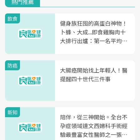
熱門推薦
飲食
健身族狂囤的高蛋白神物！
卜蜂、大成...即食雞胸肉十
大排行出爐：第一名平均一
片不到50元
防癌
大腸癌開始找上年輕人！醫
提醒四十世代三件事
新知
陪伴，從三神開始。全台不
孕症領域達文西婦科手術經
驗最豐富女性醫師之一張永