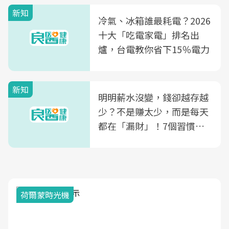
殖銀行概念形象館」，攜手
新知
光田醫院建構360度女性健
冷氣、冰箱誰最耗電？2026
康照護生態圈
十大「吃電家電」排名出
爐，台電教你省下15％電力
新知
明明薪水沒變，錢卻越存越
少？不是賺太少，而是每天
都在「漏財」！7個習慣一
次看
荷爾蒙時光機