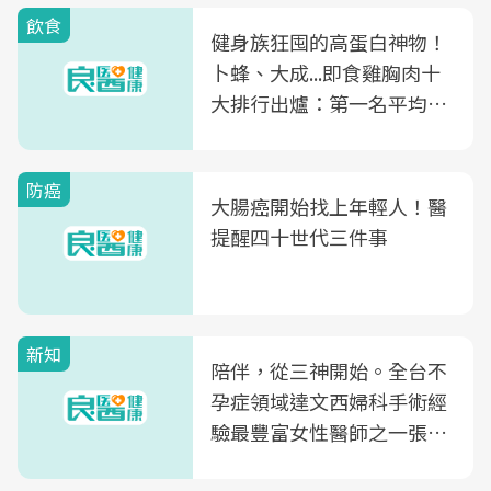
飲食
健身族狂囤的高蛋白神物！
卜蜂、大成...即食雞胸肉十
大排行出爐：第一名平均一
片不到50元
防癌
大腸癌開始找上年輕人！醫
提醒四十世代三件事
新知
陪伴，從三神開始。全台不
孕症領域達文西婦科手術經
驗最豐富女性醫師之一張永
玲領軍，打造全台首創「生