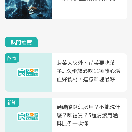
熱門推薦
飲食
菠菜大火炒、芹菜要吃葉
子....久坐族必吃11種護心活
血好食材，這樣料理最好
新知
過碳酸鈉怎麼用？不能洗什
麼？哪裡買？5種清潔用途
與比例一次懂