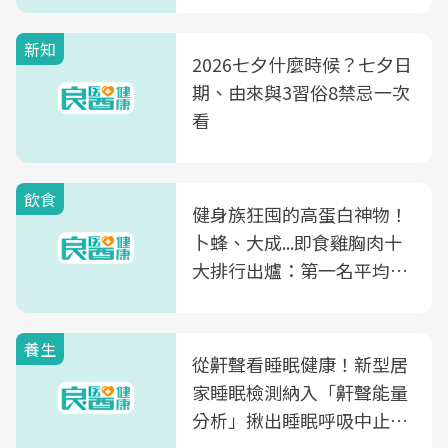
新知
2026七夕什麼時候？七夕日
期、由來與3習俗8禁忌一次
看
飲食
健身族狂囤的高蛋白神物！
卜蜂、大成...即食雞胸肉十
大排行出爐：第一名平均一
片不到50元
養生
從鼾聲看睡眠健康！新型居
家睡眠檢測納入「鼾聲能量
分析」揪出睡眠呼吸中止症