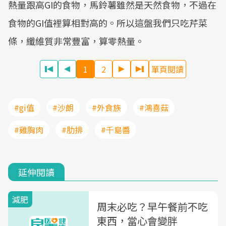
熱量跟高GI的食物，馬鈴薯雖然是天然食物，不過在
食物的GI值裡算相對高的。所以這盤我們只吃芹菜
條，纖維質非常豐富，算零熱量。
1
2
單頁閱讀
#gi值
#沙朗
#外食族
#鴻喜菇
#雞胸肉
#肋排
#千島醬
延伸閱讀
減肥
周末必吃？早午餐前不吃
東西，當心會變胖