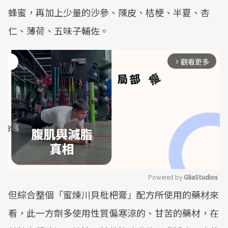
蜂蜜，再加上少量的沙參、陳皮、桔梗、半夏、杏
仁、薄荷、五味子輔佐。
觀看更多
arrow_forward_ios
Powered by 
GliaStudios
但綜合整個「蜜煉川貝枇杷膏」配方所使用的藥材來
Mute
看，此一方劑多使用性質偏寒涼的、甘苦的藥材，在