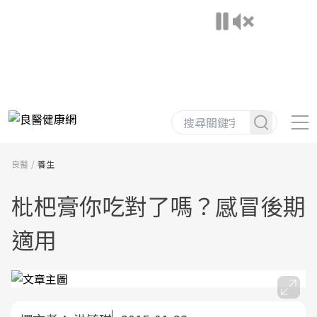
良醫
養生
枇杷膏你吃對了嗎？感冒後期
適用