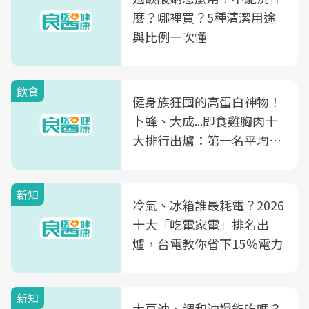
麼？哪裡買？5種清潔用途
與比例一次懂
飲食
健身族狂囤的高蛋白神物！
卜蜂、大成...即食雞胸肉十
大排行出爐：第一名平均一
片不到50元
新知
冷氣、冰箱誰最耗電？2026
十大「吃電家電」排名出
爐，台電教你省下15％電力
新知
大豆油、調和油還能吃嗎？