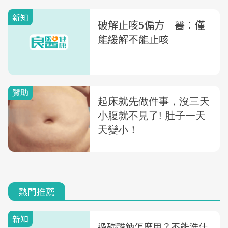
新知
破解止咳5偏方 醫：僅
能緩解不能止咳
熱門推薦
新知
過碳酸鈉怎麼用？不能洗什