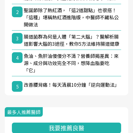
聖誕節除了熱紅酒，「這2道甜點」也很搭！
2
「這種」堪稱熱紅酒進階版，中醫師不藏私公
開做法
腸道菌群為何是人體「第二大腦」？醫解析腸
3
道影響大腦的3途徑，教你5方法維持腸道健康
魚油、魚肝油傻傻分不清？營養師揭差異：來
4
源、成分與功效完全不同，想降血脂要吃
「它」
改善腰背痛！每天清晨10分鐘「逆向運動法」
5
最多人推薦醫師
我要推薦良醫