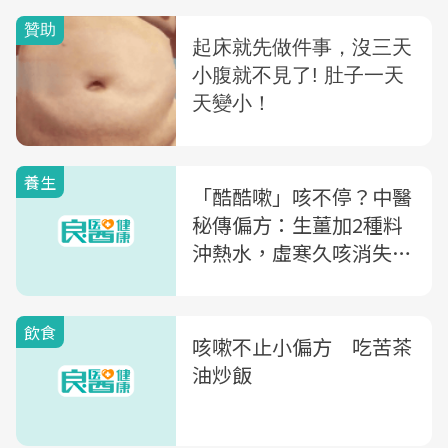
養生
「酷酷嗽」咳不停？中醫
秘傳偏方：生薑加2種料
沖熱水，虛寒久咳消失
了！
飲食
咳嗽不止小偏方 吃苦茶
油炒飯