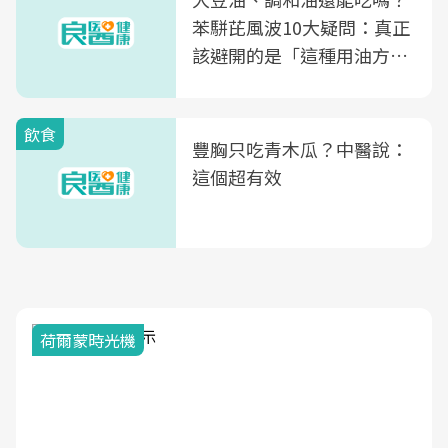
苯駢芘風波10大疑問：真正
該避開的是「這種用油方
式」
飲食
豐胸只吃青木瓜？中醫說：
這個超有效
荷爾蒙時光機