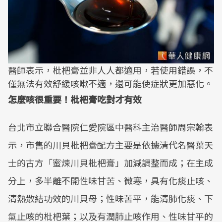
醫師表示，枇杷膏並非人人都適用，若使用錯誤，不
僅無法有效舒緩咳嗽不適，還可能使症狀更加惡化。
怎麼咳很重要！枇杷膏吃對才有效
台北市立聯合醫院仁愛院區中醫科主治醫師周宗翰表
示，市售的川貝枇杷膏配方主要是依據清代名醫葉天
士的古方「蜜煉川貝枇杷膏」加減調整而成；在主成
分上，多半離不開性味甘苦、微寒，具有化痰止咳、
清熱散結功效的川貝母；性味苦平，能清肺化痰、下
氣止咳的枇杷葉；以及有潤肺止咳作用、性味甘平的