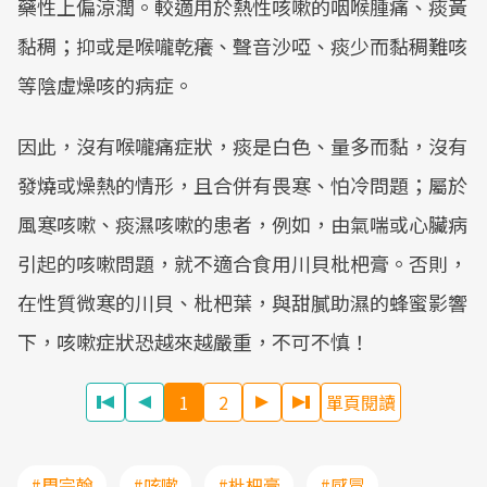
藥性上偏涼潤。較適用於熱性咳嗽的咽喉腫痛、痰黃
黏稠；抑或是喉嚨乾癢、聲音沙啞、痰少而黏稠難咳
等陰虛燥咳的病症。
因此，沒有喉嚨痛症狀，痰是白色、量多而黏，沒有
發燒或燥熱的情形，且合併有畏寒、怕冷問題；屬於
風寒咳嗽、痰濕咳嗽的患者，例如，由氣喘或心臟病
引起的咳嗽問題，就不適合食用川貝枇杷膏。否則，
在性質微寒的川貝、枇杷葉，與甜膩助濕的蜂蜜影響
下，咳嗽症狀恐越來越嚴重，不可不慎！
1
2
單頁閱讀
#周宗翰
#咳嗽
#枇杷膏
#感冒