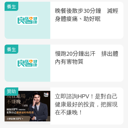
養生
晚餐後散步30分鐘 減輕
身體痠痛、助好眠
養生
慢跑20分鐘出汗 排出體
內有害物質