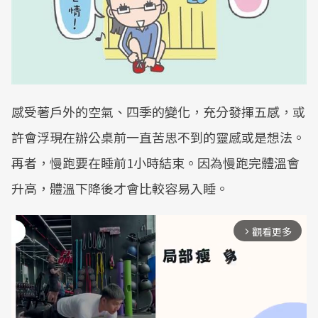
感受著戶外的空氣、四季的變化，充分發揮五感，或
許會浮現在辦公桌前一直苦思不到的靈感或是想法。
再者，慢跑要在睡前1小時結束。因為慢跑完體溫會
升高，體溫下降後才會比較容易入睡。
觀看更多
arrow_forward_ios