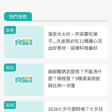
熱門推薦
飲食
菠菜大火炒、芹菜要吃葉
子....久坐族必吃11種護心活
血好食材，這樣料理最好
新知
過碳酸鈉怎麼用？不能洗什
麼？哪裡買？5種清潔用途
與比例一次懂
新知
2026七夕什麼時候？七夕日