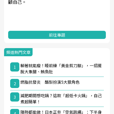
顧自己。
前往專題
頻道熱門文章
躺著就能瘦！睡前練「黃金剪刀腳」，一招擺
1
脫大象腿、鮪魚肚
燃脂抗發炎 酪梨扮演5大狠角色
2
減肥期間想吃鍋？這款「超低卡火鍋」，自己
3
煮超簡單！
隨時都能做！日本正夯「空氣跳繩」：下半身
4