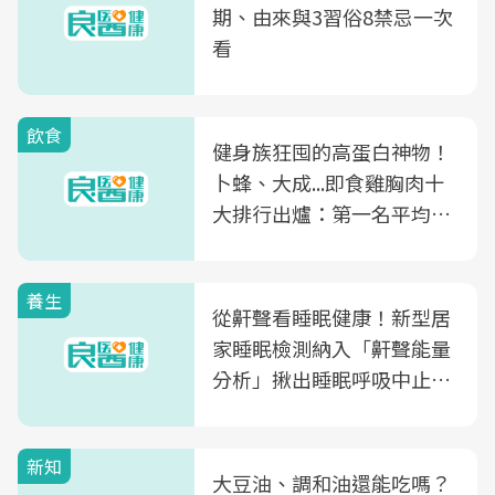
期、由來與3習俗8禁忌一次
看
飲食
健身族狂囤的高蛋白神物！
卜蜂、大成...即食雞胸肉十
大排行出爐：第一名平均一
片不到50元
養生
從鼾聲看睡眠健康！新型居
家睡眠檢測納入「鼾聲能量
分析」揪出睡眠呼吸中止症
風險
新知
大豆油、調和油還能吃嗎？