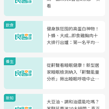
看
飲食
健身族狂囤的高蛋白神物！
卜蜂、大成...即食雞胸肉十
大排行出爐：第一名平均一
片不到50元
養生
從鼾聲看睡眠健康！新型居
家睡眠檢測納入「鼾聲能量
分析」揪出睡眠呼吸中止症
風險
新知
大豆油、調和油還能吃嗎？
苯駢芘風波10大疑問：真正