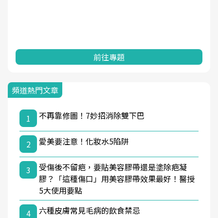
前往專題
頻道熱門文章
不再靠修圖！7妙招消除雙下巴
1
愛美要注意！化妝水5陷阱
2
受傷後不留疤，要貼美容膠帶還是塗除疤凝
3
膠？「這種傷口」用美容膠帶效果最好！醫授
5大使用要點
六種皮膚常見毛病的飲食禁忌
4