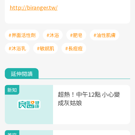
http://biranger.tw/
#界面活性劑
#沐浴
#肥皂
#油性肌膚
#沐浴乳
#敏感肌
#長痘痘
延伸閱讀
新知
超熱！中午12點 小心變
成灰姑娘