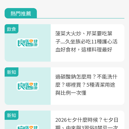
熱門推薦
飲食
菠菜大火炒、芹菜要吃葉
子....久坐族必吃11種護心活
血好食材，這樣料理最好
新知
過碳酸鈉怎麼用？不能洗什
麼？哪裡買？5種清潔用途
與比例一次懂
新知
2026七夕什麼時候？七夕日
期、由來與3習俗8禁忌一次