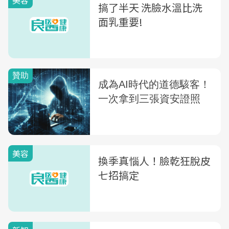
美容
搞了半天 洗臉水溫比洗
面乳重要!
美容
換季真惱人！臉乾狂脫皮
七招搞定