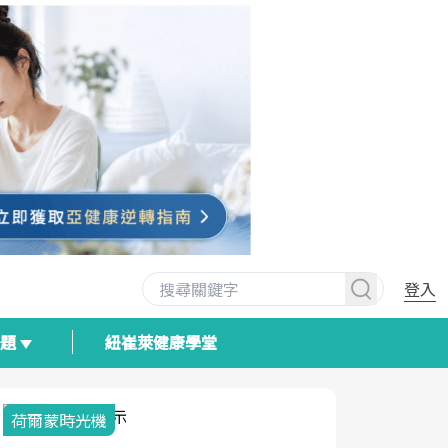
登入
專題
紐崔萊健康學堂
荷爾蒙時光機
2025健檢