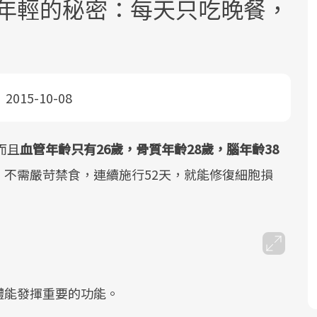
更年輕的秘密：每天只吃晚餐，
2015-10-08
面對超高齡社會的浪潮，台灣正在快速
2025年，就到良醫生活祭體驗「一站式
良醫健康網從「換季的身體變化」出
而且
血管年齡只有26歲，骨質年齡28歲，腦年齡38
邁向「健康照護」的新時代。隨著國家
健康新生活」，從講座、體驗到運動，
發，透過醫學觀點與日常感受的對話，
不需嚴苛禁食，連續施行52天，就能修復細胞損
政策如「健康台灣推動委員會」與「長
全面啟動你的健康革命！
建立對亞健康的認知，進而引導實際的
照3.0」的推進，「預防醫學」已成全民
改善行動。
關注的核心議題。然而，健檢不只是醫
療院所的服務，更是民眾了解自身健康
狀況、啟動健康管理的重要起點。
前往專題
前往專題
前往專題
體能發揮重要的功能。