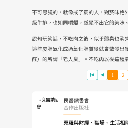
不可思議的，就像戒了菸的人，對菸味格
級牛排，也如同嚼蠟，感覺不出它的美味
說句玩笑話，不吃肉之後，似乎體臭也消
這些皮脂氧化成過氧化脂質後就會散發出獨特
醛）的所謂「老人臭」。不吃肉以後這種
1
2
良醫讀書會
合作出版社
蒐羅與財經、職場、生活相