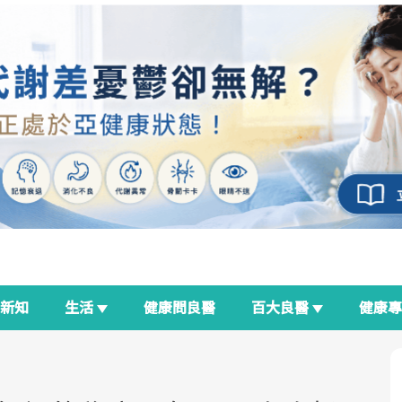
新知
生活
健康問良醫
百大良醫
健康
良醫生活祭
我與健康韌性的距離