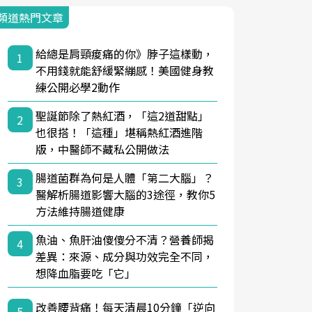
頻道熱門文章
給總是肩頸痠痛的你》脖子這樣動，
1
不用錢就能舒緩緊繃感！美國健身教
練公開必學2動作
聖誕節除了熱紅酒，「這2道甜點」
2
也很搭！「這種」堪稱熱紅酒進階
版，中醫師不藏私公開做法
腸道菌群為何是人體「第二大腦」？
3
醫解析腸道影響大腦的3途徑，教你5
方法維持腸道健康
魚油、魚肝油傻傻分不清？營養師揭
4
差異：來源、成分與功效完全不同，
想降血脂要吃「它」
改善腰背痛！每天清晨10分鐘「逆向
5