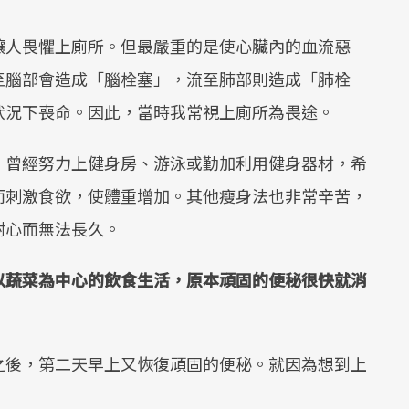
讓人畏懼上廁所。但最嚴重的是使心臟內的血流惡
至腦部會造成「腦栓塞」，流至肺部則造成「肺栓
狀況下喪命。因此，當時我常視上廁所為畏途。
。曾經努力上健身房、游泳或勤加利用健身器材，希
而刺激食欲，使體重增加。其他瘦身法也非常辛苦，
耐心而無法長久。
以蔬菜為中心的飲食生活，原本頑固的便秘很快就消
之後，第二天早上又恢復頑固的便秘。就因為想到上
。