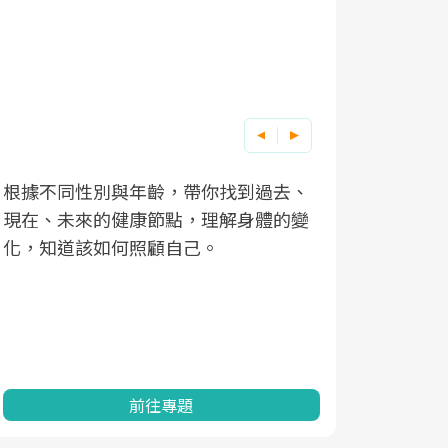
根據不同性別與年齡，帶你找到過去、
因應超高齡
現在、未來的健康節點，理解身體的變
「2025
化，知道該如何照顧自己。
康促進為目
民眾健康的
查、數據分
一起成為台
前往專題