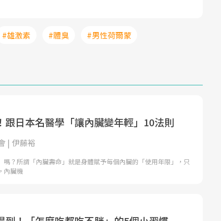
#雄激素
#體臭
#男性荷爾蒙
！跟日本名醫學「讓內臟變年輕」10法則
 | 伊藤裕
」嗎？所謂「內臟壽命」就是身體賦予每個內臟的「使用年限」，只
，內臟機
得到！「怎麼吃都吃不胖」的5個小習慣