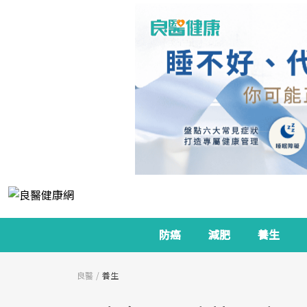
防癌
減肥
養生
良醫
養生