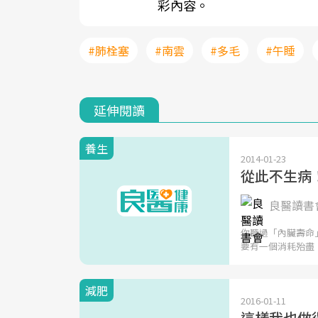
彩內容。
#肺栓塞
#南雲
#多毛
#午睡
延伸閱讀
養生
2014-01-23
從此不生病
良醫讀書會
你聽過「內臟壽命
要有一個消耗殆盡
減肥
2016-01-11
這樣我也做