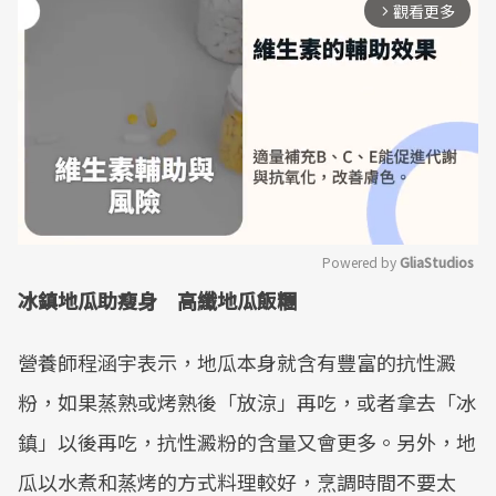
觀看更多
arrow_forward_ios
Powered by 
GliaStudios
冰鎮地瓜助瘦身 高纖地瓜飯糰
Mute
營養師程涵宇表示，地瓜本身就含有豐富的抗性澱
粉，如果蒸熟或烤熟後「放涼」再吃，或者拿去「冰
鎮」以後再吃，抗性澱粉的含量又會更多。另外，地
瓜以水煮和蒸烤的方式料理較好，烹調時間不要太