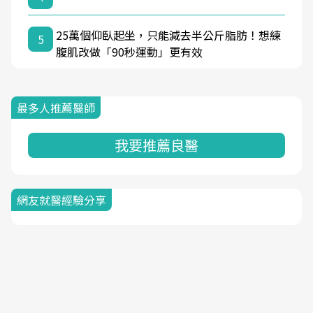
25萬個仰臥起坐，只能減去半公斤脂肪！想練
5
腹肌改做「90秒運動」更有效
最多人推薦醫師
我要推薦良醫
網友就醫經驗分享