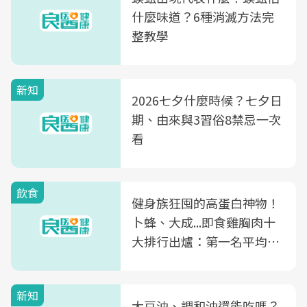
什麼味道？6種消滅方法完
整教學
新知
2026七夕什麼時候？七夕日
期、由來與3習俗8禁忌一次
看
飲食
健身族狂囤的高蛋白神物！
卜蜂、大成...即食雞胸肉十
大排行出爐：第一名平均一
片不到50元
新知
大豆油、調和油還能吃嗎？