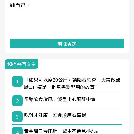
顧自己。
前往專題
頻道熱門文章
「如果可以瘦20公斤，請陪我約會一天當做鼓
1
勵...」這是一個宅男變型男的故事
限醣飲食旋風！減重小心酮酸中毒
2
吃對才健康 進食順序看這邊
3
黃金周日最甩脂 減重不倦怠4秘訣
4