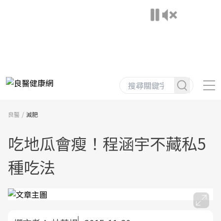
良醫
減肥
吃地瓜會瘦！程涵宇不藏私5
種吃法