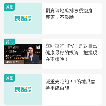
減重
減肥
劉嘉玲地瓜排毒餐瘦身
專家：不鼓勵
減肥
減重先吃飽！1碗地瓜替
換半碗白飯