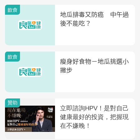
飲食
地瓜排毒又防癌 中午過
後不能吃？
飲食
瘦身好食物－地瓜挑選小
撇步