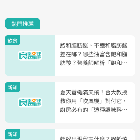
熱門推薦
飲食
飽和脂肪酸、不飽和脂肪酸
差在哪？哪些油富含飽和脂
肪酸？營養師解析「飽和脂
肪酸」的優缺點、建議攝取
量
新知
夏天蒼蠅滿天飛！台大教授
教你用「吹風機」對付它，
廚房必有的「這種調味料」
竟是蒼蠅剋星～
新知
蜈蚣出現代表什麼？蜈蚣怕