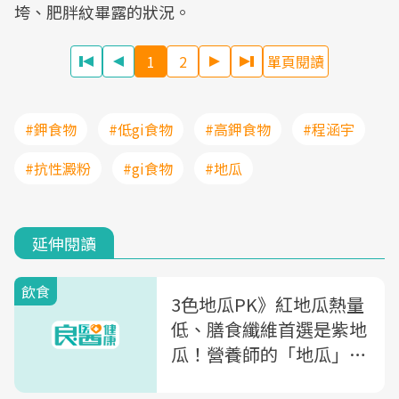
垮、肥胖紋畢露的狀況。
1
2
單頁閱讀
#鉀食物
#低gi食物
#高鉀食物
#程涵宇
#抗性澱粉
#gi食物
#地瓜
延伸閱讀
飲食
3色地瓜PK》紅地瓜熱量
低、膳食纖維首選是紫地
瓜！營養師的「地瓜」超
推薦吃法，讓你邊吃還能