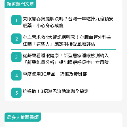
頻道熱門文章
失眠靠吞藥能解決嗎？台灣一年吃掉九億顆安
1
眠藥，小心身心成癮
心血管求救4大警訊別輕忽！心臟血管外科主
2
任籲「這些人」應定期接受風險評估
從鼾聲看睡眠健康！新型居家睡眠檢測納入
3
「鼾聲能量分析」揪出睡眠呼吸中止症風險
重度使用3C產品 恐傷及黃斑部
4
抗過敏！3招淋巴流動瑜珈全搞定
5
最多人推薦醫師