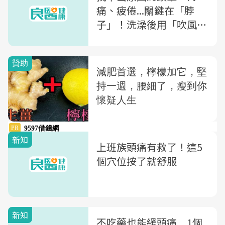
痛、疲倦...關鍵在「脖
子」！洗澡後用「吹風
機」暖脖子，把健康找回
來
新知
上班族頭痛有救了！這5
個穴位按了就舒服
新知
不吃藥也能緩頭痛 1個