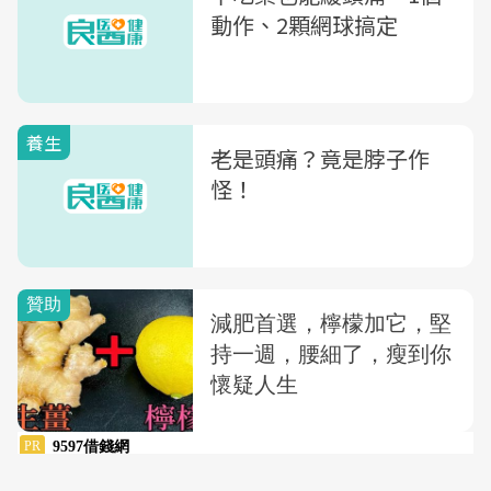
動作、2顆網球搞定
養生
老是頭痛？竟是脖子作
怪！