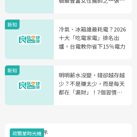
驗最豐富女性醫師之一張永
玲領軍，打造全台首創「生
殖銀行概念形象館」，攜手
新知
光田醫院建構360度女性健
冷氣、冰箱誰最耗電？2026
康照護生態圈
十大「吃電家電」排名出
爐，台電教你省下15％電力
新知
明明薪水沒變，錢卻越存越
少？不是賺太少，而是每天
都在「漏財」！7個習慣一
次看
荷爾蒙時光機