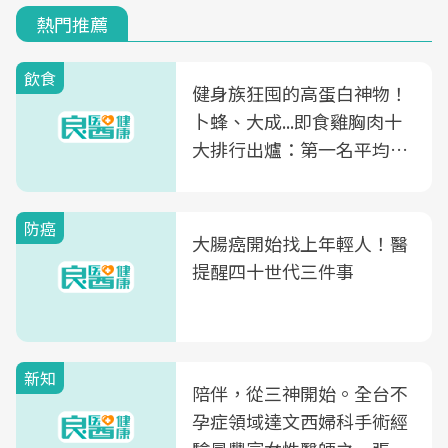
熱門推薦
飲食
健身族狂囤的高蛋白神物！
卜蜂、大成...即食雞胸肉十
大排行出爐：第一名平均一
片不到50元
防癌
大腸癌開始找上年輕人！醫
提醒四十世代三件事
新知
陪伴，從三神開始。全台不
孕症領域達文西婦科手術經