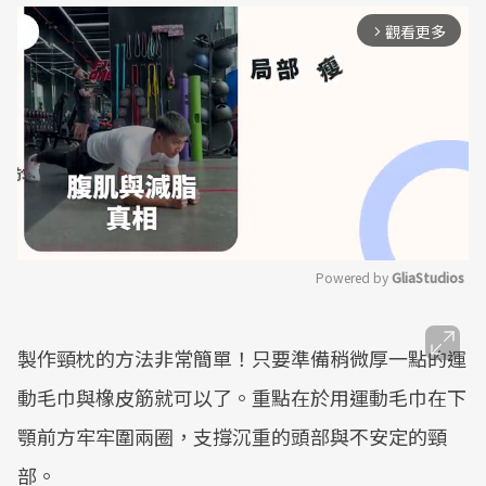
觀看更多
arrow_forward_ios
Powered by 
GliaStudios
Mute
製作頸枕的方法非常簡單！只要準備稍微厚一點的運
動毛巾與橡皮筋就可以了。重點在於用運動毛巾在下
顎前方牢牢圍兩圈，支撐沉重的頭部與不安定的頸
部。