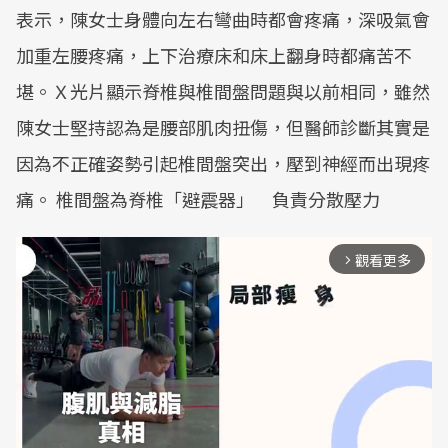
表示，陳女士身體向左右彎曲時都會疼痛，深吸氣會
加重左腰疼痛，上下治療床和床上翻身時都痛苦不
堪。Ｘ光片顯示脊椎與椎間盤問題與以前相同，雖然
陳女士堅持認為是腰部肌肉扭傷，但醫師診斷其實是
因為不正確姿勢引起椎間盤突出，壓到神經而出現疼
痛。 椎間盤為脊椎「避震器」 負責分散壓力
觀看更多
arrow_forward_ios