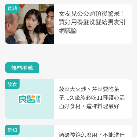
熱門推薦
飲食
菠菜大火炒、芹菜要吃葉
子....久坐族必吃11種護心活
血好食材，這樣料理最好
新知
過碳酸鈉怎麼用？不能洗什