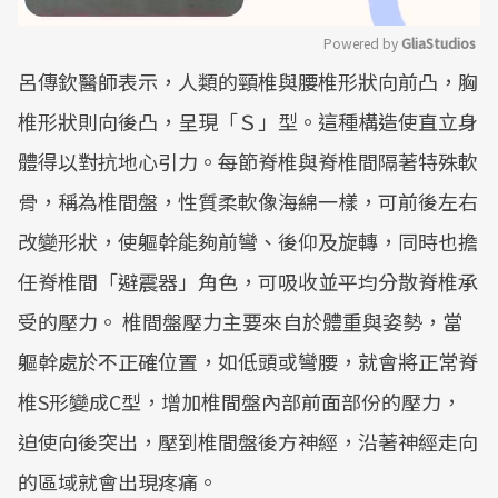
Powered by 
GliaStudios
呂傳欽醫師表示，人類的頸椎與腰椎形狀向前凸，胸
Mute
椎形狀則向後凸，呈現「Ｓ」型。這種構造使直立身
體得以對抗地心引力。每節脊椎與脊椎間隔著特殊軟
骨，稱為椎間盤，性質柔軟像海綿一樣，可前後左右
改變形狀，使軀幹能夠前彎、後仰及旋轉，同時也擔
任脊椎間「避震器」角色，可吸收並平均分散脊椎承
受的壓力。 椎間盤壓力主要來自於體重與姿勢，當
軀幹處於不正確位置，如低頭或彎腰，就會將正常脊
椎S形變成C型，增加椎間盤內部前面部份的壓力，
迫使向後突出，壓到椎間盤後方神經，沿著神經走向
的區域就會出現疼痛。