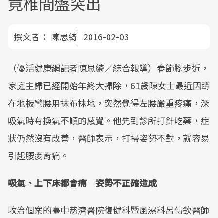
竟椎間盤突出
撰文者：
陳思綺
2016-02-03
（優活健康網記者陳思綺／綜合報導）春節腳步近，
家庭主婦已經開始年終大掃除，61歲陳女士最近因蹲
在地板彎腰用抹布抹地，突然覺得左腰嚴重疼痛，深
吸氣時有換氣不順的感覺。他先到診所打針吃藥，症
狀仍然沒有改善，醫師表示，打掃姿勢不對，就容易
引起腰痠背痛。
吸氣、上下床都會痛 姿勢不正確造成
收治個案的臺中慈濟醫院復健科暨風濕科呂傳欽醫師