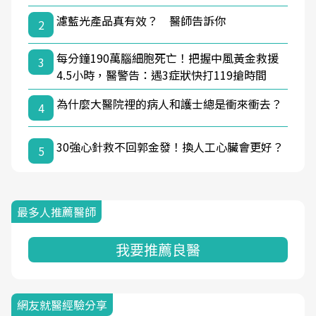
濾藍光產品真有效？ 醫師告訴你
2
每分鐘190萬腦細胞死亡！把握中風黃金救援
3
4.5小時，醫警告：遇3症狀快打119搶時間
為什麼大醫院裡的病人和護士總是衝來衝去？
4
30強心針救不回郭金發！換人工心臟會更好？
5
最多人推薦醫師
我要推薦良醫
網友就醫經驗分享