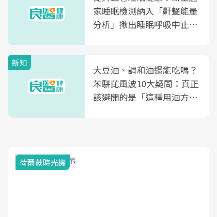
家睡眠檢測納入「鼾聲能量
分析」揪出睡眠呼吸中止症
風險
新知
大豆油、調和油還能吃嗎？
苯駢芘風波10大疑問：真正
該避開的是「這種用油方
式」
荷爾蒙時光機