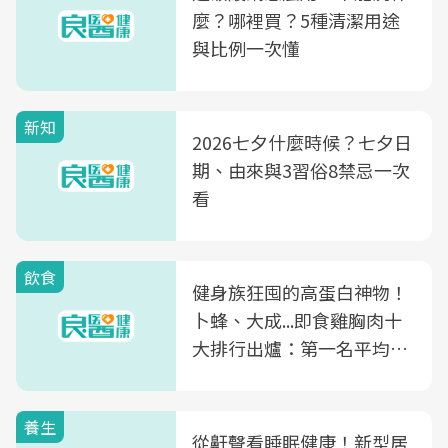
麼？哪裡買？5種清潔用途
與比例一次懂
新知
2026七夕什麼時候？七夕日
期、由來與3習俗8禁忌一次
看
飲食
健身族狂囤的高蛋白神物！
卜蜂、大成...即食雞胸肉十
大排行出爐：第一名平均一
片不到50元
養生
從鼾聲看睡眠健康！新型居