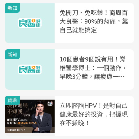
新知
免開刀、免吃藥！商周百
大良醫：90%的背痛，靠
自己就能搞定
新知
10個患者9個說有用！脊
椎醫學博士：一個動作，
早晚3分鐘，讓疲憊一天
的椎間盤歸位