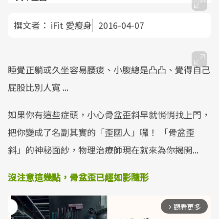
撰文者：
iFit 愛瘦身
2016-04-07
睡覺正躺或​久坐容易腰痠、小腹總是凸凸、覺得自己
屁股比別人寬 ...
如果你有這些症頭，小心骨盆歪斜早就悄悄找上門，
把你變成了名副其實的「歪國人」囉！ 「骨盆歪
斜」的神秘面紗，物理治療師現在就來為你揭開...
沒注意這幾點，骨盆歪已經如影隨形
觀看更多
arrow_forward_ios