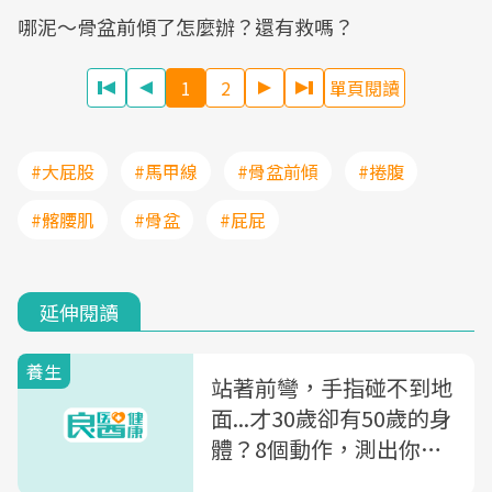
​哪泥～骨盆前傾了怎麼辦？還有救嗎？
1
2
單頁閱讀
#大屁股
#馬甲線
#骨盆前傾
#捲腹
#髂腰肌
#骨盆
#屁屁
延伸閱讀
養生
站著前彎，手指碰不到地
面...才30歲卻有50歲的身
體？8個動作，測出你的
身體有多老