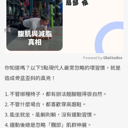
Powered by 
GliaStudios
你知道嗎？以下5點現代人最常忽略的壞習慣，就是
Mute
造成骨盆歪斜的真​兇！
1. 不管哪種椅子，都有辦法翹腳翹得很自然。
2. 不管什麼場合，都喜歡穿高跟鞋。
3. 能坐就坐​、​能躺則躺，沒有運動習慣。
4. 運動後總是忽略「​髖部​」​肌群伸展。