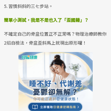
5. 習慣斜斜的三七步站。
簡單小測試，我是不是也入了「歪國籍」？
不確定自己的骨盆位置正不正常嗎？物理治療師教你
2招自檢法，骨盆歪斜馬上就現出原形囉​！​