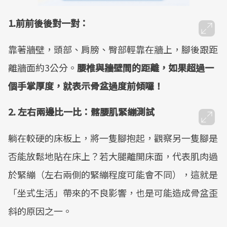
1.前前後後對一對：
靠著牆壁，頭部、肩膀、臀部輕靠在牆上，腳後跟距
離牆面約3公分。
腰椎與牆壁間的距離，如果超過一
個手掌厚度，就表示骨盆過度前傾囉！
2. 左右兩邊比一比：髂腰肌緊繃測試
躺在較硬的床板上，將一隻腳抱起，觀察另一隻腳是
否能放鬆地貼在床上？若大腿離開床面，​代表​肌肉過
於緊繃​（​左右兩側的緊繃程度​可能​會不同​）​，這就是
「坐式生活」帶來的不良影響，也是可能造成骨盆歪
斜的原因之一。