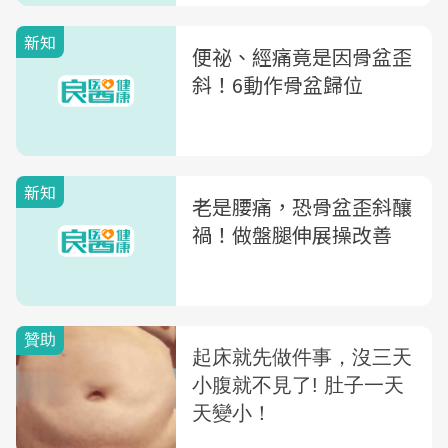
新知
便祕、經痛竟是因骨盆歪
斜！6動作骨盆歸位
新知
老是腰痛，恐骨盆歪斜釀
禍！做盤腿伸展操改善