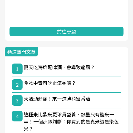
前往專題
頻道熱門文章
夏天吃海鮮配啤酒，會導致痛風？
1
食物中毒可吃止瀉藥嗎？
2
天熱頭好痛！來一道薄荷蜜番茄
3
這種米比紫米更珍貴營養、熱量只有糙米一
4
半！一個步驟判斷：你買到的是真米還是染色
米？