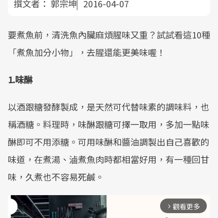
撰文者：
郭宗坤
2016-04-07
要煮魚前，清洗魚內臟麻煩腥味又重？試試看這10種
「煮魚加分小物」，去腥還能更美味喔！
1.味醂
以酒跟糖發酵製成，是天然可代替味素的調味料，也
稱酒糖。料理時，味醂跟糖可擇一取用，多加一點味
醂即可不用添糖。可用味醂和醬油調製出自己喜歡的
味道，在煮湯、滷煮魚肉時都相當好用，有一種回甘
味，久煮也不容易死鹹。
觀看更多
arrow_forward_ios