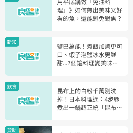
用平底鍋做「免油料
理」》如何煎出美味又好
看的魚，還能避免鍋焦？
新知
鹽巴萬能！煮飯加鹽更可
口、蝦子泡鹽冰水更鮮
甜...7個讓料理變美味的
秘訣
飲食
昆布上的白粉千萬別洗
掉！日本料理通：4步驟
煮出一鍋超正統「昆布柴
魚高湯」