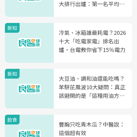
大排行出爐：第一名平均一
片不到50元
新知
冷氣、冰箱誰最耗電？2026
十大「吃電家電」排名出
爐，台電教你省下15％電力
新知
大豆油、調和油還能吃嗎？
苯駢芘風波10大疑問：真正
該避開的是「這種用油方
式」
飲食
豐胸只吃青木瓜？中醫說：
這個超有效