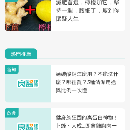
熱門推薦
新知
過碳酸鈉怎麼用？不能洗什
麼？哪裡買？5種清潔用途
與比例一次懂
飲食
健身族狂囤的高蛋白神物！
卜蜂、大成...即食雞胸肉十