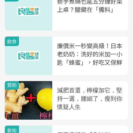
新手煮婦也能五分鐘好菜
上桌？關鍵在「備料」
飲食
廉價米一秒變高級！日本
老奶奶：洗好的米加一小
匙「蜂蜜」，好吃又保鮮
新知