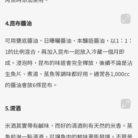
4.昆布醬油
可用甕底醬油、日曝曬醬油、本釀造醬油，以1：1：
1的比例混合，再加入昆布一起放入冷藏一個月即
成。浸泡時，昆布的味道會完全釋放，後續不論是沾
生魚片、煮湯、蒸魚等調味都好用。通常各1,000cc
的醬油會放6條昆布。
5.清酒
米酒其實帶有鹹味，而好的清酒則有天然的米香。蒸
魚前淋一點清酒，可讓魚肉的鮮味更能發揮。不管是