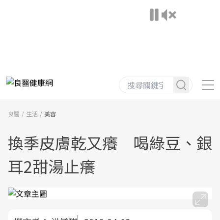
良醫
生活
美容
換季皮膚乾又癢 喝綠豆、銀
耳2甜湯止癢