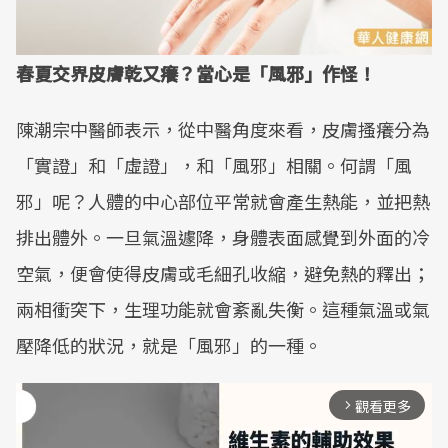
春夏交界皮膚乾又癢？當心是「風邪」作怪！
陳潮宗中醫師表示，從中醫角度來看，皮膚搔癢分為
「實證」和「虛證」，和「風邪」相關。何謂「風
邪」呢？人體的中心部位平常就會產生熱能，並把熱
排出體外。一旦氣溫遽降，身體表面感覺到外面的冷
空氣，便會使得皮膚或毛細孔收縮，避免熱的釋出；
兩相衝突下，生理功能就會紊亂失衡。這種氣溫或氣
壓降低的狀況，就是「風邪」的一種。
觀看更多
arrow_forward_ios