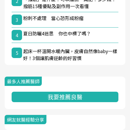
2
撥筋15種優點及副作用一次看懂
粉刺不處理 當心恐形成粉瘤
3
夏日防曬4迷思 你也中標了嗎？
4
起床一杯溫開水暖內臟，皮膚自然像baby一樣
5
好！3個讓肌膚逆齡的好習慣
最多人推薦醫師
我要推薦良醫
網友就醫經驗分享