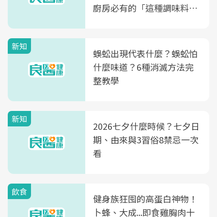
廚房必有的「這種調味料」
竟是蒼蠅剋星～
新知
蜈蚣出現代表什麼？蜈蚣怕
什麼味道？6種消滅方法完
整教學
新知
2026七夕什麼時候？七夕日
期、由來與3習俗8禁忌一次
看
飲食
健身族狂囤的高蛋白神物！
卜蜂、大成...即食雞胸肉十