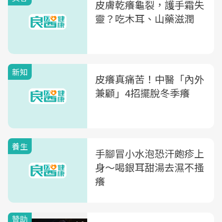
皮膚乾癢龜裂，護手霜失
靈？吃木耳、山藥滋潤
新知
皮癢真痛苦！中醫「內外
兼顧」4招擺脫冬季癢
養生
手腳冒小水泡恐汗皰疹上
身〜喝銀耳甜湯去濕不搔
癢