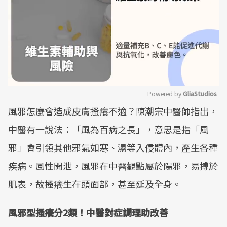
Powered by 
GliaStudios
風邪怎麼會造成皮膚搔癢不適？陳潮宗中醫師指出，
Mute
中醫有一說法：「風為百病之長」，意思是指「風
邪」會引領其他邪氣如寒、濕等入侵體內，產生各種
疾病。風性開泄，風邪在中醫觀點屬於陽邪，易搏於
肌表，故搔癢生在頭面部，甚至延及全身。
風邪型搔癢分2類！中醫對症調理助改善