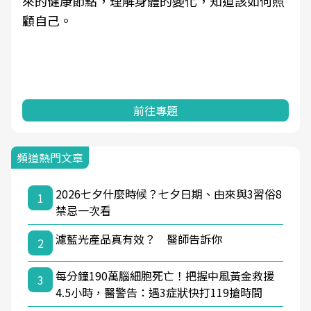
來的健康節點，理解身體的變化，知道該如何照
顧自己。
前往專題
頻道熱門文章
2026七夕什麼時候？七夕日期、由來與3習俗8
1
禁忌一次看
濾藍光產品真有效？ 醫師告訴你
2
每分鐘190萬腦細胞死亡！把握中風黃金救援
3
4.5小時，醫警告：遇3症狀快打119搶時間