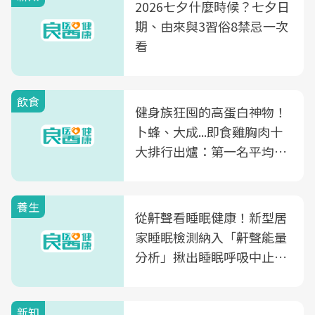
2026七夕什麼時候？七夕日
期、由來與3習俗8禁忌一次
看
飲食
健身族狂囤的高蛋白神物！
卜蜂、大成...即食雞胸肉十
大排行出爐：第一名平均一
片不到50元
養生
從鼾聲看睡眠健康！新型居
家睡眠檢測納入「鼾聲能量
分析」揪出睡眠呼吸中止症
風險
新知