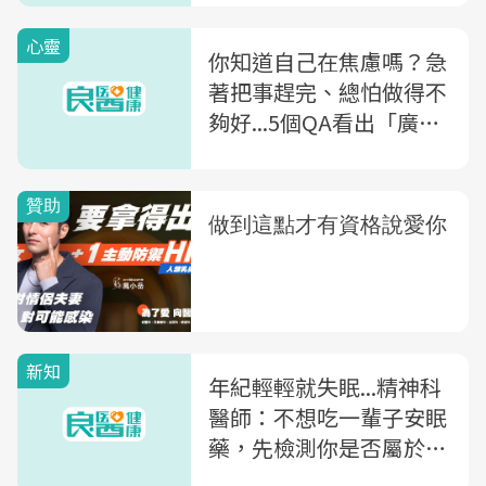
心靈
你知道自己在焦慮嗎？急
著把事趕完、總怕做得不
夠好...5個QA看出「廣泛
性焦慮症」問題
新知
年紀輕輕就失眠...精神科
醫師：不想吃一輩子安眠
藥，先檢測你是否屬於
「這種體質」