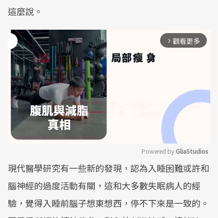
這麼說。
觀看更多
arrow_forward_ios
Powered by 
GliaStudios
現代醫學研究有一些新的發現，認為入睡困難或許和
Mute
腦神經的過度活動有關，這和大多數失眠病人的經
驗，覺得入睡前腦子想東想西，停不下來是一致的。