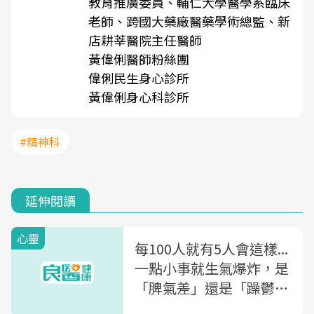
教育推廣委員、輔仁大學醫學系臨床
老師、跨國大藥廠醫藥學術總監、新
店耕莘醫院主任醫師
黃偉俐醫師粉絲團
偉俐民生身心診所
黃偉俐身心科診所
#精神科
延伸閱讀
心靈
每100人就有5人會這樣...
一點小事就生氣爆炸，是
「脾氣差」還是「躁鬱
症」？