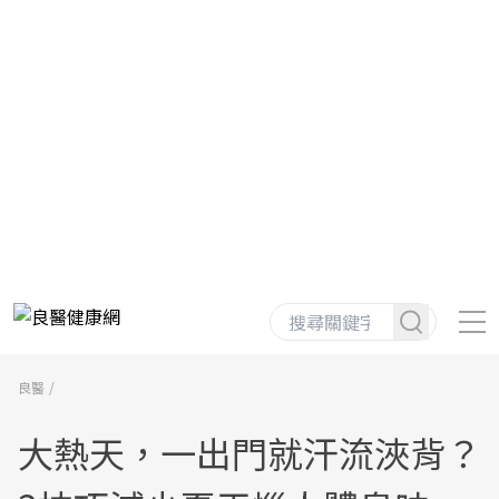
良醫
大熱天，一出門就汗流浹背？