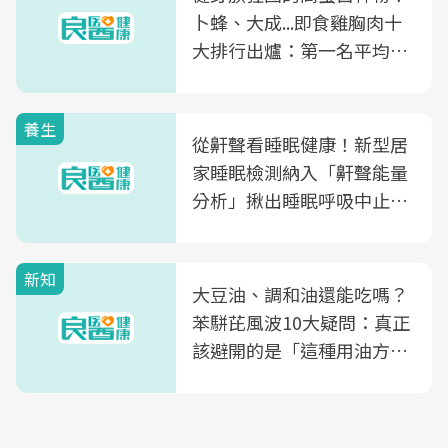
卜蜂、大成...即食雞胸肉十
大排行出爐：第一名平均一
片不到50元
養生
從鼾聲看睡眠健康！新型居
家睡眠檢測納入「鼾聲能量
分析」揪出睡眠呼吸中止症
風險
新知
大豆油、調和油還能吃嗎？
苯駢芘風波10大疑問：真正
該避開的是「這種用油方
式」