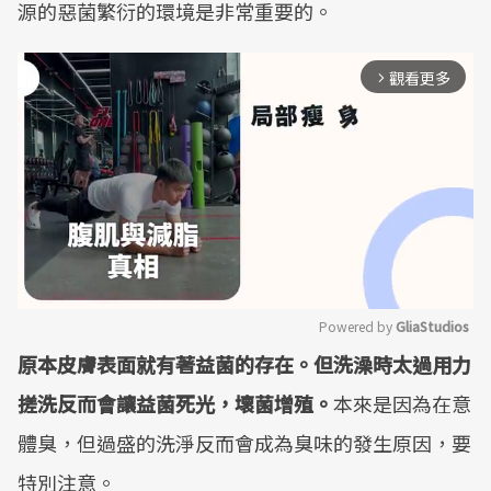
源的惡菌繁衍的環境是非常重要的。
觀看更多
arrow_forward_ios
Powered by 
GliaStudios
原本皮膚表面就有著益菌的存在。但洗澡時太過用力
Mute
搓洗反而會讓益菌死光，壞菌增殖。
本來是因為在意
體臭，但過盛的洗淨反而會成為臭味的發生原因，要
特別注意。