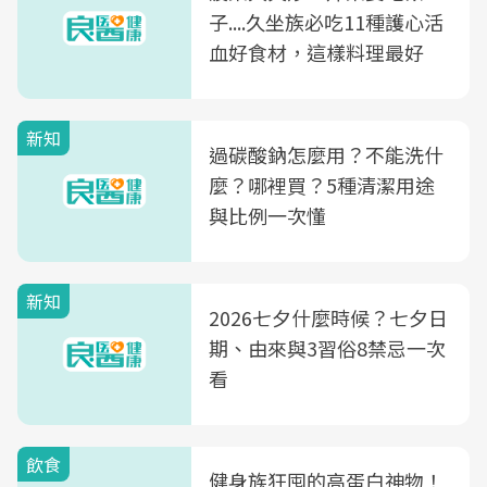
子....久坐族必吃11種護心活
血好食材，這樣料理最好
新知
過碳酸鈉怎麼用？不能洗什
麼？哪裡買？5種清潔用途
與比例一次懂
新知
2026七夕什麼時候？七夕日
期、由來與3習俗8禁忌一次
看
飲食
健身族狂囤的高蛋白神物！