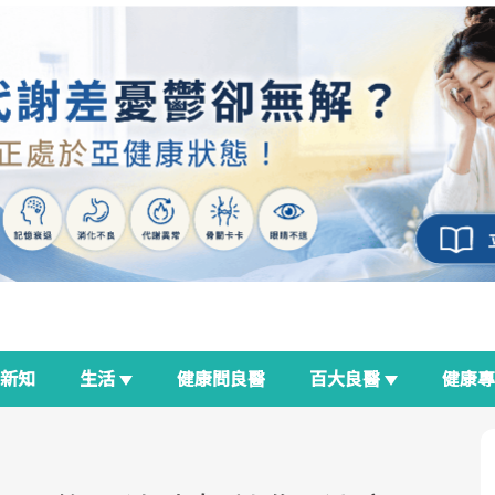
新知
生活
健康問良醫
百大良醫
健康
良醫生活祭
我與健康韌性的距離