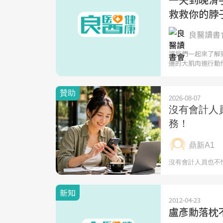
救救你的脖
良醫讀書會
讓我們一起來了解
邊的大肌肉進行動
新知
2012-04-23
盧彥勳落枕