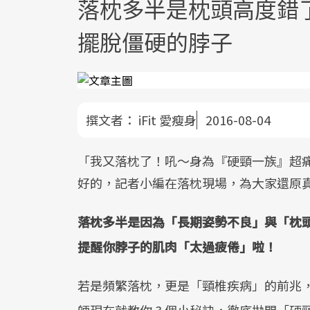
落枕多半是枕頭高度錯
擺脫僵硬的脖子
撰文者：
iFit 愛瘦身
2016-08-04
「我又落枕了！吼～身為『硬頸一族』超痛苦
好的，記者小編在落枕現場，為大家還原
落枕​多半​是因為「長期姿勢不良」與「枕
提醒你脖子的肌肉「太過疲倦」啦！
若是頻繁落枕​，​更是「頸椎疾病」的前兆，