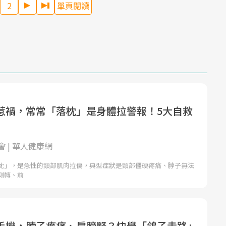
2
單頁閱讀
惹禍，常常「落枕」是身體拉警報！5大自救
 | 華人健康網
枕」，是急性的頸部肌肉拉傷，典型症狀是頸部僵硬疼痛、脖子無法
側轉、前
手機，脖子痠痛、肩膀緊？快學「鴿子走路」