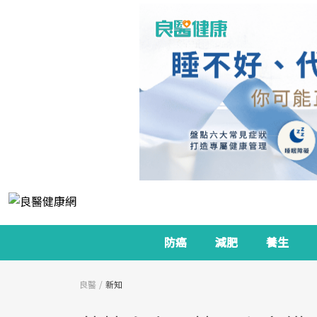
防癌
減肥
養生
良醫
新知