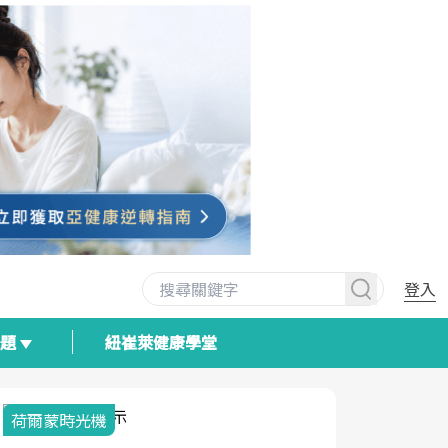
登入
專題
紐崔萊健康學堂
荷爾蒙時光機
2025健檢