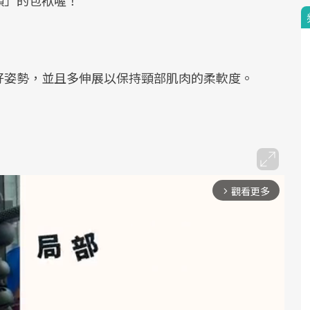
頸」的包袱​喔！
好姿勢​，並且​多伸展​以​保持頸部肌肉的柔軟度​。​
觀看更多
arrow_forward_ios