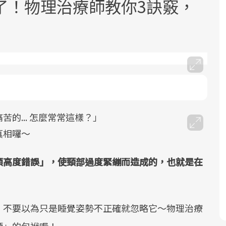
了！物理治療師教你3訣竅，
面對超高齡社會的浪潮，台灣正在快速
2025年，就到良醫生活祭體驗「一站式
良醫健康網從「換季的身體變化」出
邁向「健康照護」的新時代。隨著國家
健康新生活」，從講座、體驗到運動，
發，透過醫學觀點與日常感受的對話，
的... 怎麼常常這樣？」
政策如「健康台灣推動委員會」與「長
全面啟動你的健康革命！
建立對亞健康的認知，進而引導實際的
真相囉～
照3.0」的推進，「預防醫學」已成全民
改善行動。
關注的核心議題。然而，健檢不只是醫
頭高度錯誤」，使頸部過度緊繃而造成的，也​就​是在
療院所的服務，更是民眾了解自身健康
狀況、啟動健康管理的重要起點。
前往專題
前往專題
前往專題
不要以為只是睡覺姿勢不正確就​忽略​它～​ 物理治療