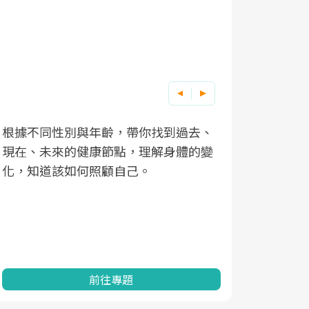
根據不同性別與年齡，帶你找到過去、
因應超高齡
現在、未來的健康節點，理解身體的變
「2025
化，知道該如何照顧自己。
康促進為目
民眾健康的
查、數據分
一起成為台
前往專題