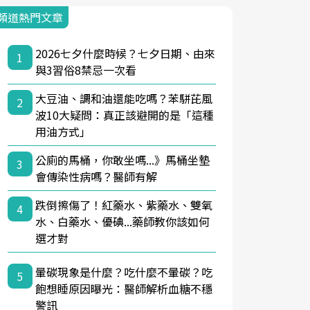
頻道熱門文章
2026七夕什麼時候？七夕日期、由來
1
與3習俗8禁忌一次看
大豆油、調和油還能吃嗎？苯駢芘風
2
波10大疑問：真正該避開的是「這種
用油方式」
公廁的馬桶，你敢坐嗎...》馬桶坐墊
3
會傳染性病嗎？醫師有解
跌倒擦傷了！紅藥水、紫藥水、雙氧
4
水、白藥水、優碘...藥師教你該如何
選才對
暈碳現象是什麼？吃什麼不暈碳？吃
5
飽想睡原因曝光：醫師解析血糖不穩
警訊