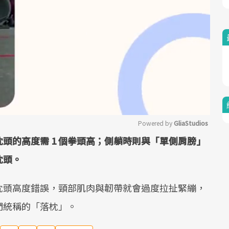
Powered by 
GliaStudios
頭的高度需 1 個拳頭高；側躺時則與「單側肩膀」
Mute
枕頭。
枕頭高度錯誤，頸部肌肉與韌帶就會過度拉扯緊繃，
們統稱的「落枕」。