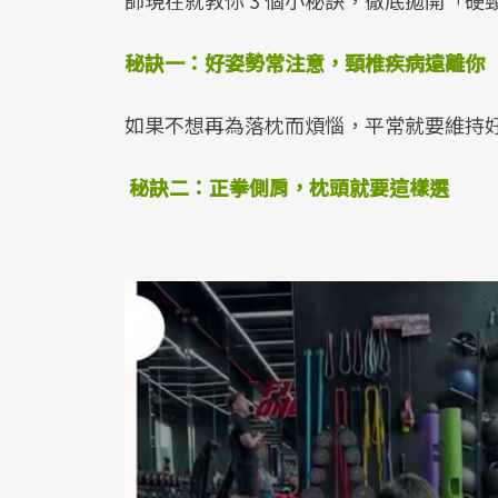
師現在就教你 3 個小秘訣，徹底拋開「硬
秘訣一：好姿勢常注意，頸椎疾病遠離你
如果不想再為落枕而​煩惱，​​平常​就要​維持
​秘訣二：正拳側肩，枕頭就要這樣選