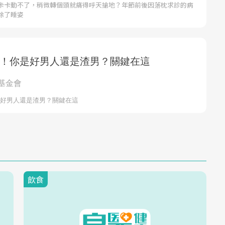
卡卡動不了，稍微轉個頭就痛得呼天搶地？年節前後因落枕求診的病
除了睡姿
飲食