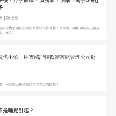
子
 | 陳淵琪
頸部的構造頸部主要由七節頸椎作骨幹，脊椎旁小肌肉功能為支撐周
作，而為
不是睡覺引起？