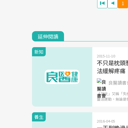
1
延伸閱讀
新知
2015-11-10
不只是枕頭
法緩解疼痛
良醫讀書會
「落枕」又稱「失
靈活運動，無論是
養生
2016-04-05
一天到晚滑