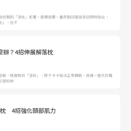
勳近期因「落枕」影響，連續退賽。盧彥勳回國接受訪問時指出，
枕』，但不
麼辦？4招伸展解落枕
經驗，睡覺睡到「落枕」，脖子卡卡無法正常轉動，疼痛一整天好難
交替的時
落枕 4招強化頸部肌力