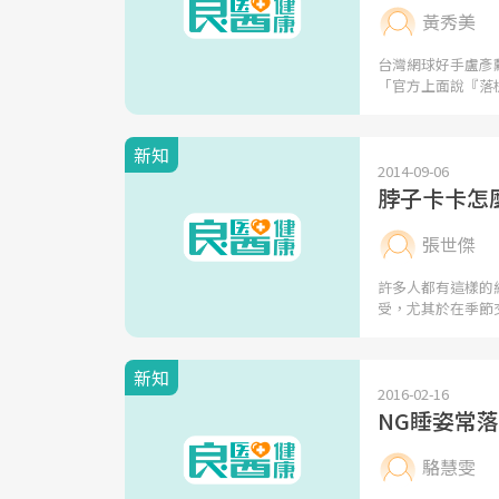
黃秀美
台灣網球好手盧彥
「官方上面說『落
新知
2014-09-06
脖子卡卡怎
張世傑
許多人都有這樣的
受，尤其於在季節
新知
2016-02-16
NG睡姿常
駱慧雯