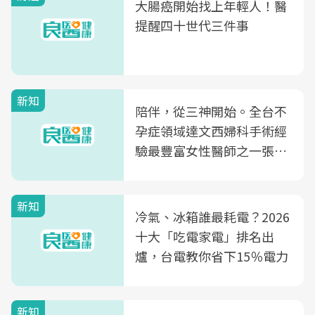
大腸癌開始找上年輕人！醫
提醒四十世代三件事
新知
陪伴，從三神開始。全台不
孕症領域達文西婦科手術經
驗最豐富女性醫師之一張永
玲領軍，打造全台首創「生
殖銀行概念形象館」，攜手
新知
光田醫院建構360度女性健
冷氣、冰箱誰最耗電？2026
康照護生態圈
十大「吃電家電」排名出
爐，台電教你省下15％電力
新知