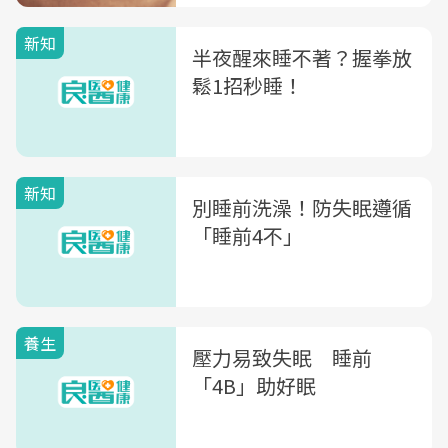
新知
半夜醒來睡不著？握拳放
鬆1招秒睡！
新知
別睡前洗澡！防失眠遵循
「睡前4不」
養生
壓力易致失眠 睡前
「4B」助好眠