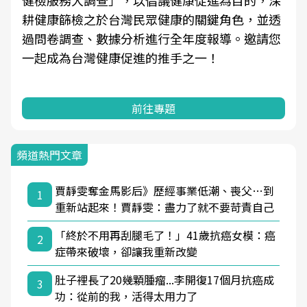
耕健康篩檢之於台灣民眾健康的關鍵角色，並透
過問卷調查、數據分析進行全年度報導。邀請您
一起成為台灣健康促進的推手之一！
前往專題
頻道熱門文章
賈靜雯奪金馬影后》歷經事業低潮、喪父…到
1
重新站起來！賈靜雯：盡力了就不要苛責自己
「終於不用再刮腿毛了！」41歲抗癌女模：癌
2
症帶來破壞，卻讓我重新改變
肚子裡長了20幾顆腫瘤...李開復17個月抗癌成
3
功：從前的我，活得太用力了