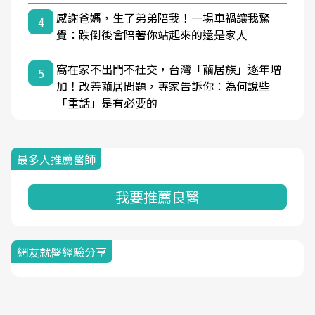
感謝爸媽，生了弟弟陪我！一場車禍讓我驚
4
覺：跌倒後會陪著你站起來的還是家人
窩在家不出門不社交，台灣「繭居族」逐年增
5
加！改善繭居問題，專家告訴你：為何說些
「重話」是有必要的
最多人推薦醫師
我要推薦良醫
網友就醫經驗分享