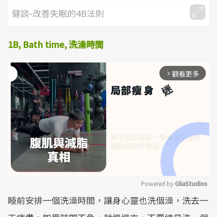
健談-改善失眠的4B法則
1B, Bath time,
洗澡時間
觀看更多
arrow_forward_ios
Powered by 
GliaStudios
睡前安排一個洗澡時間，讓身心靈也洗個澡，洗去一
Mute