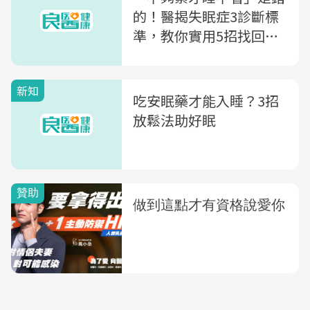
的！醫揭失眠症3診斷標
準，教你實用5招找回一
夜好眠
新知
吃安眠藥才能入睡？3招
放鬆法助好眠