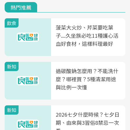
熱門推薦
飲食
菠菜大火炒、芹菜要吃葉
子....久坐族必吃11種護心活
血好食材，這樣料理最好
新知
過碳酸鈉怎麼用？不能洗什
麼？哪裡買？5種清潔用途
與比例一次懂
新知
2026七夕什麼時候？七夕日
期、由來與3習俗8禁忌一次