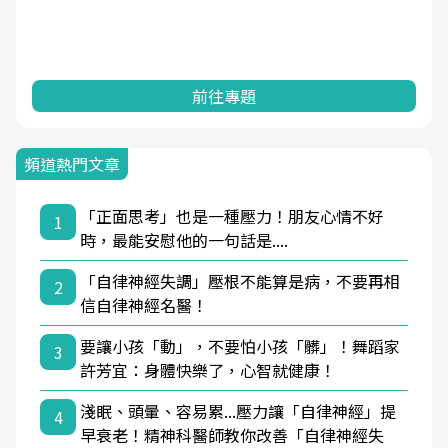
前往專題
頻道熱門文章
「正面思考」也是一種壓力！朋友心情不好
1
時，最能安慰他的一句話是....
「自律神經失調」壓根不能算是病，不要再相
2
信自律神經名醫！
要讓小孩「動」，不要怕小孩「髒」！舞蹈家
3
許芳宜：身體快樂了，心智就健康！
淺眠、頭暈、容易累...壓力讓「自律神經」提
4
早衰老！精神科醫師教你改善「自律神經失