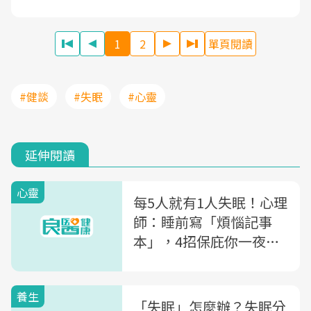
1
2
單頁閱讀
#健談
#失眠
#心靈
延伸閱讀
心靈
每5人就有1人失眠！心理
師：睡前寫「煩惱記事
本」，4招保庇你一夜好
眠
養生
「失眠」怎麼辦？失眠分