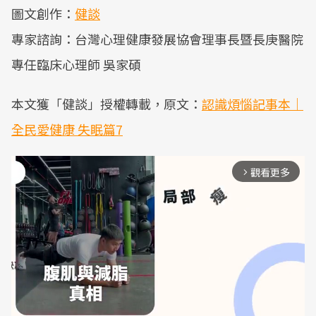
圖文創作：
健談
專家諮詢：台灣心理健康發展協會理事長暨長庚醫院
專任臨床心理師 吳家碩
本文獲「健談」授權轉載，原文：
認識煩惱記事本｜
全民愛健康 失眠篇7
觀看更多
arrow_forward_ios