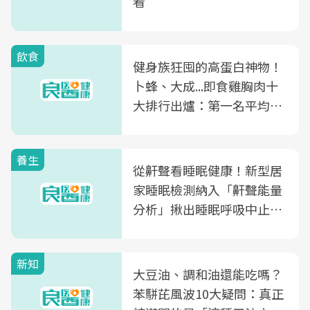
看
飲食
健身族狂囤的高蛋白神物！
卜蜂、大成...即食雞胸肉十
大排行出爐：第一名平均一
片不到50元
養生
從鼾聲看睡眠健康！新型居
家睡眠檢測納入「鼾聲能量
分析」揪出睡眠呼吸中止症
風險
新知
大豆油、調和油還能吃嗎？
苯駢芘風波10大疑問：真正