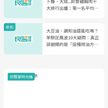
卜蜂、大成...即食雞胸肉十
大排行出爐：第一名平均一
片不到50元
新知
大豆油、調和油還能吃嗎？
苯駢芘風波10大疑問：真正
該避開的是「這種用油方
式」
荷爾蒙時光機