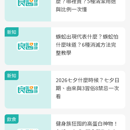
麼？哪裡買？5種清潔用途
與比例一次懂
新知
蜈蚣出現代表什麼？蜈蚣怕
什麼味道？6種消滅方法完
整教學
新知
2026七夕什麼時候？七夕日
期、由來與3習俗8禁忌一次
看
飲食
健身族狂囤的高蛋白神物！