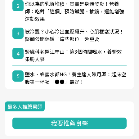
你以為的乳酸堆積，其實是身體發炎！營養
2
師：吃對「這個」預防鐵腿、抽筋，還能增強
運動效果
被冷醒？小心冷出血壓飆升、心肌梗塞狀況！
3
醫師公開保暖「這些部位」超重要
腎臟科名醫江守山：這3個時間喝水，養腎效
4
果勝人蔘
鹽水、蜂蜜水都NG！養生達人陳月卿：起床空
5
腹第一杯喝「●●」最好！
最多人推薦醫師
我要推薦良醫