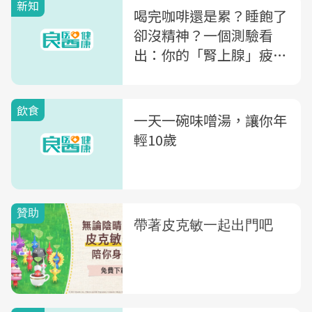
新知
喝完咖啡還是累？睡飽了
卻沒精神？一個測驗看
出：你的「腎上腺」疲勞
了嗎
飲食
一天一碗味噌湯，讓你年
輕10歲