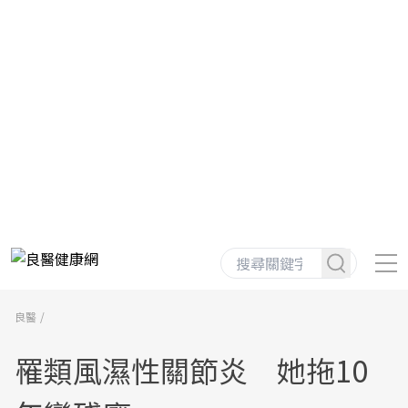
良醫
罹類風濕性關節炎 她拖10