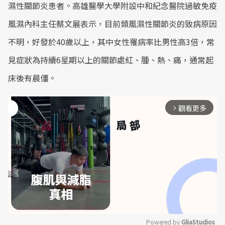
濕性關節炎患者。高雄醫學大學附設中和紀念醫院過敏免疫
風濕內科主任蔡文展表示，目前類風濕性關節炎的致病原因
不明，好發於40歲以上，其中女性罹病率比男性高3倍，常
見症狀為持續6星期以上的關節處紅、腫、熱、痛，通常起
床後有晨僵。
觀看更多
arrow_forward_ios
Powered by 
GliaStudios