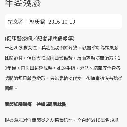
年變殘廢
撰文者：
郭庚儒
2016-10-19
(健康醫療網／記者郭庚儒報導)
一名20多歲女性，莫名出現關節疼痛，就醫診斷為類風濕
性關節炎，但她害怕服用西藥傷腎，反而求助坊間偏方；1
0年後，再次回到醫院時，她的手指、骨盆、膝蓋等全身各
處關節都已嚴重變形，只能靠輪椅代步，後悔當初沒有聽從
醫囑。
關節紅腫熱痛 持續6周應就醫
根據類風濕性關節炎之友協會統計，全台超過10萬名類風