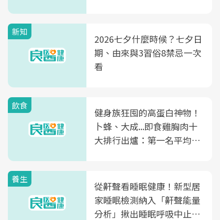
新知
2026七夕什麼時候？七夕日
期、由來與3習俗8禁忌一次
看
飲食
健身族狂囤的高蛋白神物！
卜蜂、大成...即食雞胸肉十
大排行出爐：第一名平均一
片不到50元
養生
從鼾聲看睡眠健康！新型居
家睡眠檢測納入「鼾聲能量
分析」揪出睡眠呼吸中止症