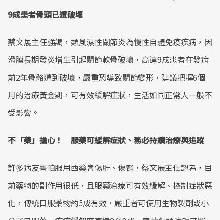
9成患者骨頭已遭破壞
Mute
蔡文展主任強調，類風濕性關節炎為慢性自體免疫疾病，因
滑膜長期發炎增生引起關節軟骨破壞，高達9成患者在發病
前2年骨骼遭到破壞，嚴重恐導致關節變形，建議把握6個
月的治療黃金期，可有效緩解症狀，生活如同正常人一般不
受影響。
不「藥」擔心！ 服藥可緩解症狀、務必持續治療與追蹤
許多病友害怕服用西藥會傷肝、傷腎，蔡文展主任認為，目
前藥物的副作用很低，且服藥治療可有效緩解、控制症狀惡
化，傳統口服藥物約5成有效，嚴重者可使用生物製劑或小