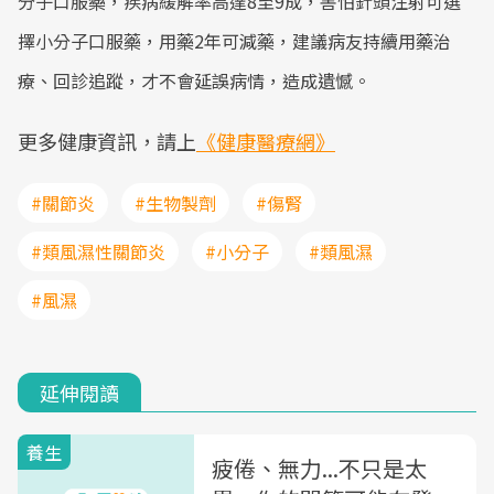
分子口服藥，疾病緩解率高達8至9成，害怕針頭注射可選
擇小分子口服藥，用藥2年可減藥，建議病友持續用藥治
療、回診追蹤，才不會延誤病情，造成遺憾。
更多健康資訊，請上
《健康醫療網》
#關節炎
#生物製劑
#傷腎
#類風濕性關節炎
#小分子
#類風濕
#風濕
延伸閱讀
養生
疲倦、無力...不只是太