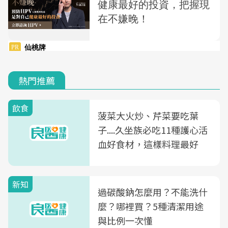
熱門推薦
飲食
菠菜大火炒、芹菜要吃葉
子....久坐族必吃11種護心活
血好食材，這樣料理最好
新知
過碳酸鈉怎麼用？不能洗什
麼？哪裡買？5種清潔用途
與比例一次懂