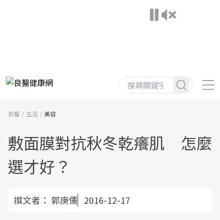
良醫
生活
美容
敷面膜對抗秋冬乾癢肌 怎麼
選才好？
撰文者：
郭庚儒
2016-12-17