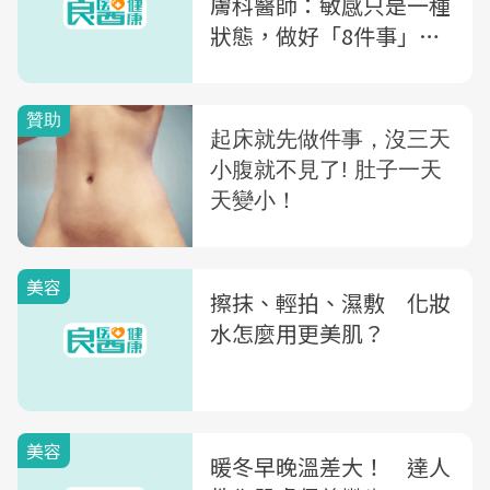
膚科醫師：敏感只是一種
狀態，做好「8件事」避
免乾燥發癢
美容
擦抹、輕拍、濕敷 化妝
水怎麼用更美肌？
美容
暖冬早晚溫差大！ 達人