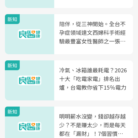
新知
陪伴，從三神開始。全台不
孕症領域達文西婦科手術經
驗最豐富女性醫師之一張永
玲領軍，打造全台首創「生
殖銀行概念形象館」，攜手
新知
光田醫院建構360度女性健
冷氣、冰箱誰最耗電？2026
康照護生態圈
十大「吃電家電」排名出
爐，台電教你省下15％電力
新知
明明薪水沒變，錢卻越存越
少？不是賺太少，而是每天
都在「漏財」！7個習慣一