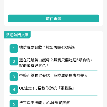
前往專題
頻道熱門文章
擦防曬要卸妝？揪出防曬4大錯誤
1
還在花錢美白護膚？其實只要吃這6類食物，
2
就能擁有好氣色！
中藥西藥物混著吃 竟吃成藍皮膚納美人
3
OL注意！3招教你對抗「電腦臉」
4
洗完澡不擦乾 小心背部冒痘痘
5