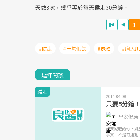
天做3次，幾乎等於每天健走30分鐘。
1
#健走
#一氧化氮
#屍體
#胸大肌
延伸閱讀
減肥
2014-04-08
只要5分鐘
早安健康 
想要減肥的你，對
事實：不是有運動