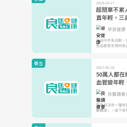
2016-10-17
超簡單不累
直年輕，三
早安健康 
生活中許多活動，
低血壓甚至預防高
養生
2017-05-18
50萬人都
血管變年輕
良醫讀書會
究竟有沒有一種有
屍體操」，接下來