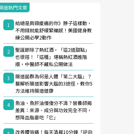
頻道熱門文章
給總是肩頸痠痛的你》脖子這樣動，
1
不用錢就能舒緩緊繃感！美國健身教
練公開必學2動作
聖誕節除了熱紅酒，「這2道甜點」
2
也很搭！「這種」堪稱熱紅酒進階
版，中醫師不藏私公開做法
腸道菌群為何是人體「第二大腦」？
3
醫解析腸道影響大腦的3途徑，教你5
方法維持腸道健康
魚油、魚肝油傻傻分不清？營養師揭
4
差異：來源、成分與功效完全不同，
想降血脂要吃「它」
改善腰背痛！每天清晨10分鐘「逆向
5