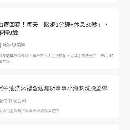
血管回春！每天「踏步1分鐘+休息30秒」，
年輕9歲
| 陳家恩編譯
對身體健康的好處，無奈現代人生活繁忙，尤其上班族幾乎一天8小時
根本沒