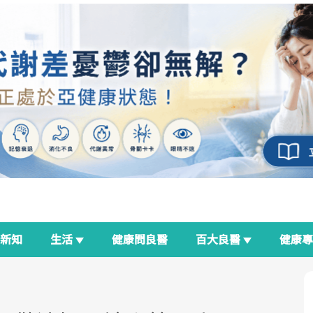
新知
生活
健康問良醫
百大良醫
健康
良醫生活祭
我與健康韌性的距離