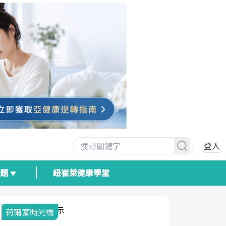
登入
專題
紐崔萊健康學堂
荷爾蒙時光機
2025健檢