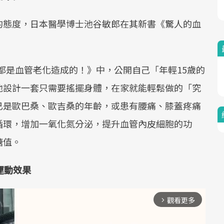
的態度，日本醫學博士池谷敏郎在其新書《驚人的血
智都是血管老化造成的！》中，公開自己「年輕15歲的
他設計一套只需要搖擺身體，在家就能輕鬆做的「究
已是歐巴桑、歐吉桑的年齡，或患有腰痛、膝蓋疼痛
循環，增加一氧化氮分泌，提升血管內皮細胞的功
糖值。
運動效果
觀看更多
arrow_forward_ios