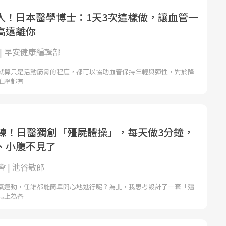
人！日本醫學博士：1天3次這樣做，讓血管一
高遠離你
| 早安健康編輯部
就算只是活動筋骨的程度，都可以協助血管保持年輕與彈性，對於降
血壓都有
在練！日醫獨創「殭屍體操」，每天做3分鐘，
、小腹不見了
 | 池谷敏郎
氧運動，任誰都能簡單開心地進行呢？為此，我思考設計了一套「殭
馬上為各