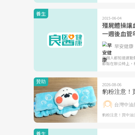
養生
2015-06-04
殭屍體操讓
一週後血管
早安健康 
每個人都知道運動
都黏在辦公椅上，
養生