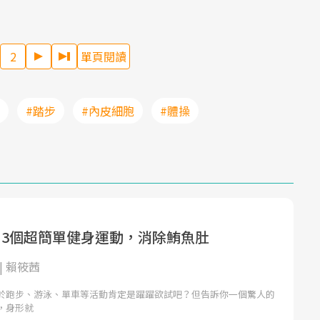
2
單頁閱讀
#踏步
#內皮細胞
#體操
！3個超簡單健身運動，消除鮪魚肚
| 賴筱茜
於跑步、游泳、單車等活動肯定是躍躍欲試吧？但告訴你一個驚人的
，身形就