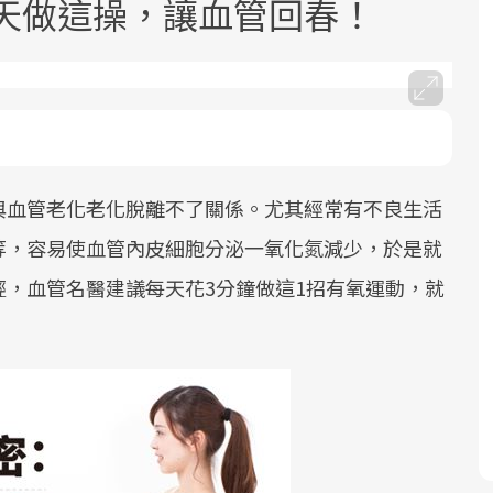
天天做這操，讓血管回春！
與血管老化老化脫離不了關係。尤其經常有不良生活
面對超高齡社會的浪潮，台灣正在快速
2025年，就到良醫生活祭體驗「一站式
良醫健康網從「換季的身體變化」出
邁向「健康照護」的新時代。隨著國家
健康新生活」，從講座、體驗到運動，
發，透過醫學觀點與日常感受的對話，
等，容易使血管內皮細胞分泌一氧化氮減少，於是就
政策如「健康台灣推動委員會」與「長
全面啟動你的健康革命！
建立對亞健康的認知，進而引導實際的
，血管名醫建議每天花3分鐘做這1招有氧運動，就
照3.0」的推進，「預防醫學」已成全民
改善行動。
關注的核心議題。然而，健檢不只是醫
療院所的服務，更是民眾了解自身健康
狀況、啟動健康管理的重要起點。
前往專題
前往專題
前往專題