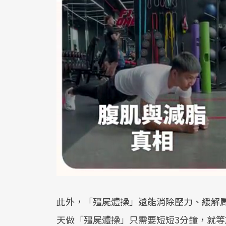
此外，「殭屍體操」還能消除壓力、緩解
天做「殭屍體操」只需要短短3分鐘，就等