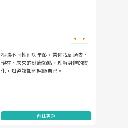
根據不同性別與年齡，帶你找到過去、
因應超高齡
現在、未來的健康節點，理解身體的變
「2025
化，知道該如何照顧自己。
康促進為目
民眾健康的
查、數據分
一起成為台
前往專題