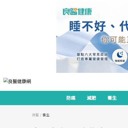
防癌
減肥
養生
良醫
養生