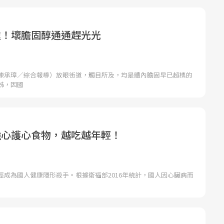
處！壞膽固醇通通趕光光
陳承璋／綜合報導）放眼街道，觸目所及，均是體內膽固早已超標的
姊，因國
強心護心食物，越吃越年輕！
經成為國人健康隱形殺手。根據衛福部2016年統計，國人因心臟病而