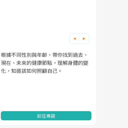
根據不同性別與年齡，帶你找到過去、
因應超高齡
現在、未來的健康節點，理解身體的變
「2025
化，知道該如何照顧自己。
康促進為目
民眾健康的
查、數據分
一起成為台
前往專題