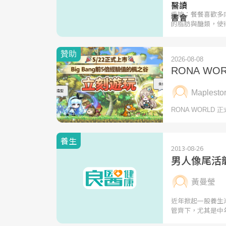
編按：餐餐喜歡多
的脂肪與醣類，使
養生
2013-08-26
男人像尾活
黃曼瑩
近年掀起一股養生
管齊下，尤其是中