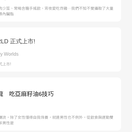
肉少菜、常喝含糖手搖飲、宵夜愛吃炸雞…我們不知不覺攝取了大量
得內臟脂
龍 吃亞麻籽油6技巧
潮流，除了女性懂得自我保養，就連男性也不例外，從飲食與運動雙
年男性是