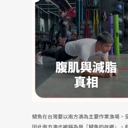
鯖魚在台灣要以南方澳為主要作業漁場，全
因此南方澳也被稱為是「鯖魚的故鄉」，