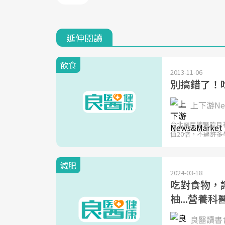
延伸閱讀
飲食
2013-11-06
別搞錯了！
上下游New
台北榮民總醫院月
值20倍，不過許多
減肥
2024-03-18
吃對食物，
柚...營養
良醫讀書會