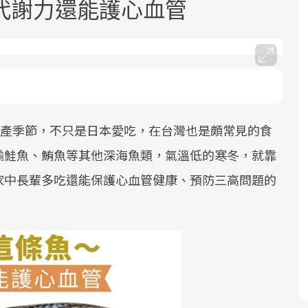
代謝力還能護心血管
盛產季節，不只是日本愛吃，在台灣也是頗常見的食
面對超高齡社會的浪潮，台灣正在快速
2025年，就到良醫生活祭體驗「一站式
良醫健康網從「換季的身體變化」出
邁向「健康照護」的新時代。隨著國家
健康新生活」，從講座、體驗到運動，
發，透過醫學觀點與日常感受的對話，
輸鮭魚、鮪魚等其他深海魚類，氣溫低的寒冬，就靠
政策如「健康台灣推動委員會」與「長
全面啟動你的健康革命！
建立對亞健康的認知，進而引導實際的
家中長輩多吃還能保護心血管健康、預防三高問題的
照3.0」的推進，「預防醫學」已成全民
改善行動。
關注的核心議題。然而，健檢不只是醫
療院所的服務，更是民眾了解自身健康
狀況、啟動健康管理的重要起點。
前往專題
前往專題
前往專題