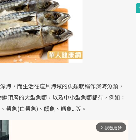
為深海，而生活在這片海域的魚類就稱作深海魚類，
物鏈頂層的大型魚類，以及中小型魚類都有，例如：
帶魚(白帶魚)、鰻魚、鱈魚...等。
觀看更多
arrow_forward_ios