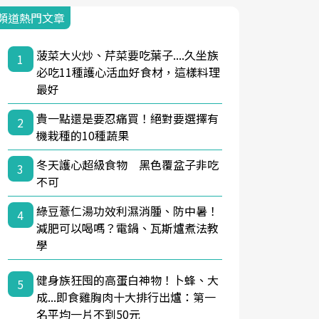
頻道熱門文章
菠菜大火炒、芹菜要吃葉子....久坐族
1
必吃11種護心活血好食材，這樣料理
最好
貴一點還是要忍痛買！絕對要選擇有
2
機栽種的10種蔬果
冬天護心超級食物 黑色覆盆子非吃
3
不可
綠豆薏仁湯功效利濕消腫、防中暑！
4
減肥可以喝嗎？電鍋、瓦斯爐煮法教
學
健身族狂囤的高蛋白神物！卜蜂、大
5
成...即食雞胸肉十大排行出爐：第一
名平均一片不到50元