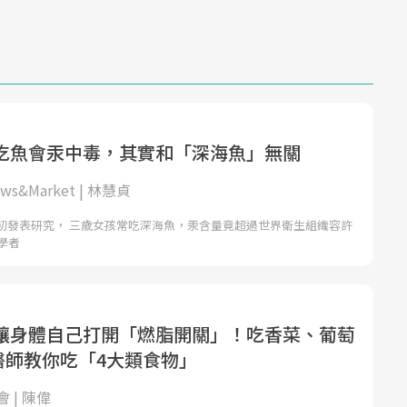
吃魚會汞中毒，其實和「深海魚」無關
s&Market | 林慧貞
初發表研究， 三歲女孩常吃深海魚，汞含量竟超過世界衛生組織容許
學者
讓身體自己打開「燃脂開關」！吃香菜、葡萄
科醫師教你吃「4大類食物」
 | 陳偉