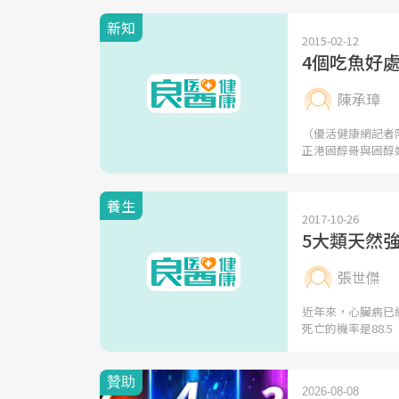
新知
2015-02-12
4個吃魚好
陳承璋
（優活健康網記者
正港固醇哥與固醇
養生
2017-10-26
5大類天然
張世傑
近年來，心臟病已
死亡的機率是88.5