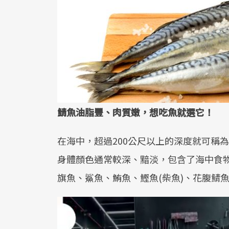
鯖魚油脂豐、肉質嫩，想吃魚就選它！
在海中，超過200公尺以上的深度就可稱
身體顏色通常較深、黯淡，包含了海中食
旗魚、鯊魚、鮪魚、鰹魚(柴魚)、花腹鯖魚、