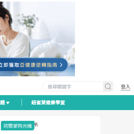
登入
專題
紐崔萊健康學堂
荷爾蒙時光機
2025健檢