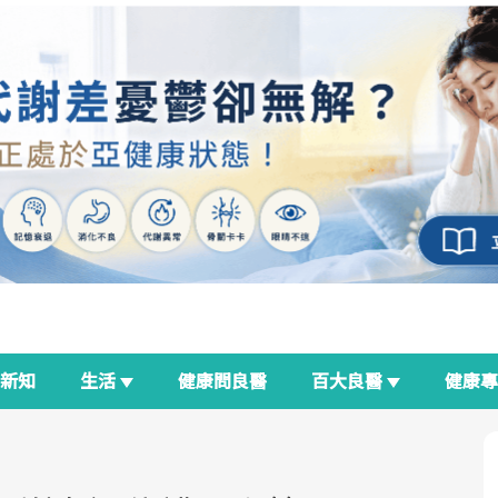
新知
生活
健康問良醫
百大良醫
健康
良醫生活祭
我與健康韌性的距離