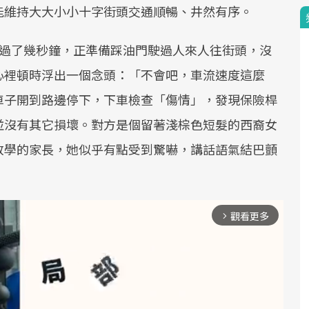
能維持大大小小十字街頭交通順暢、井然有序。
，過了幾秒鐘，正準備踩油門駛過人來人往街頭，沒
心裡頓時浮出一個念頭：「不會吧，車流速度這麼
車子開到路邊停下，下車檢查「傷情」，發現保險桿
並沒有其它損壞。對方是個留著淺棕色短髮的西裔女
放學的家長，她似乎有點受到驚嚇，講話語氣結巴顫
觀看更多
arrow_forward_ios