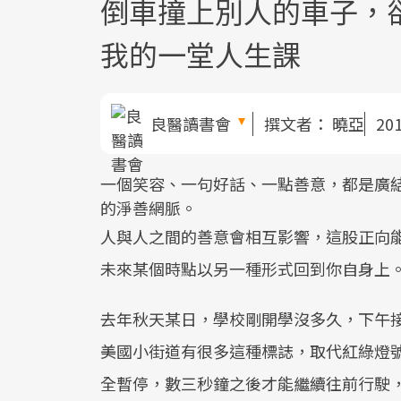
倒車撞上別人的車子，卻
我的一堂人生課
良醫讀書會
撰文者：
曉亞
20
一個笑容、一句好話、一點善意，都是廣
的淨善網脈。
人與人之間的善意會相互影響，這股正向
未來某個時點以另一種形式回到你自身上
去年秋天某日，學校剛開學沒多久，下午接
美國小街道有很多這種標誌，取代紅綠燈
全暫停，數三秒鐘之後才能繼續往前行駛