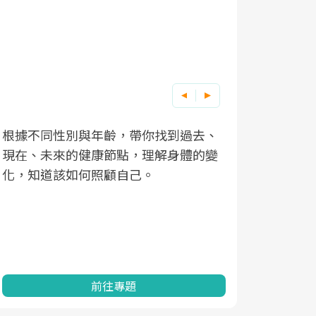
根據不同性別與年齡，帶你找到過去、
因應超高齡
現在、未來的健康節點，理解身體的變
「2025
化，知道該如何照顧自己。
康促進為目
民眾健康的
查、數據分
一起成為台
前往專題