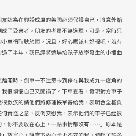
朋友認為在興訟成風的美國必須保護自己，將意外始
倒成了受害者。朋友的考量不無道理，可是，當時只
的小車禍耿耿於懷。況且，好心應該有好報吧，沒有
約過了半年，我已經將這場接孩子放學發生的小插曲
束離開時，倒車一不注意卡到停在與我成九十度角的
」我很懊惱自己又闖禍了。下車查看，發現對方車子
我很歉疚的請他們將修理帳單寄給我，表明會全權負
任何責怪之意，反倒安慰我，表示他們的車子已經很
的，你不要放在心上，一點事情都沒有……」原本是
者」放寬心，讓當下內心忐忑不安的我，減輕了許多