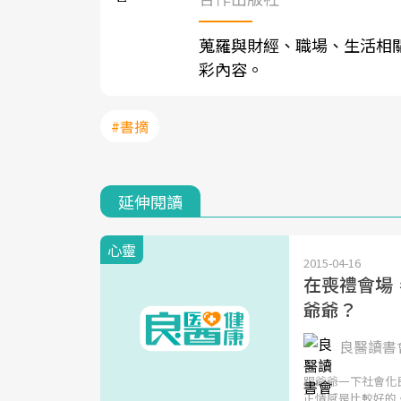
蒐羅與財經、職場、生活相
彩內容。
#書摘
延伸閱讀
心靈
2015-04-16
在喪禮會場
爺爺？
良醫讀書會
踢爺爺一下社會化
正情感是比較好的