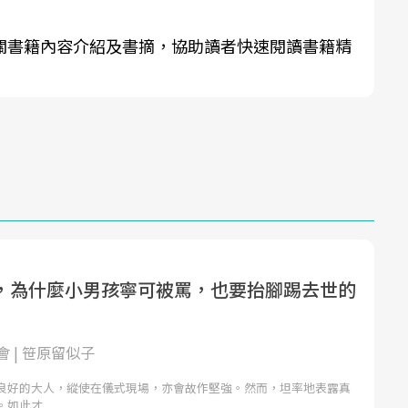
關書籍內容介紹及書摘，協助讀者快速閱讀書籍精
，為什麼小男孩寧可被罵，也要抬腳踢去世的
 | 笹原留似子
良好的大人，縱使在儀式現場，亦會故作堅強。然而，坦率地表露真
。如此才