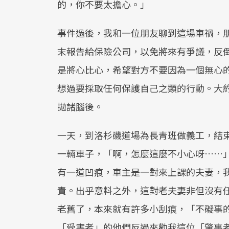
的，你不要太擔心。」
事件過後，我和一位朋友聊到這場車禍，
末報告給保險公司，以免將來有爭議，反
是將心比心，希望對方不要因為一個無心
想過要採取任何保護自己之類的行動。大
拋諸腦後。
一天，到洛杉磯道場為長青班做義工，結
一輛車子，「啊，怎麼這麼不小心呀……
有一道凹痕，車主是一對來上課的夫妻，
責。出乎意料之外，這對老夫妻非但沒有
老舊了，本來就有許多小刮痕，「不礙事
「受害者」的他們反過來勸我這位「肇事