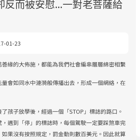
反而被安慰...一對老菩薩給
17-01-23
面對超高齡社會的浪潮，台灣正在快速
2025年，就到良醫生活祭體驗「一站式
良醫健康網從「換季的身體變化」出
結善緣的大佈施，都能為我們社會編串層層綿密相繫
邁向「健康照護」的新時代。隨著國家
健康新生活」，從講座、體驗到運動，
發，透過醫學觀點與日常感受的對話，
政策如「健康台灣推動委員會」與「長
全面啟動你的健康革命！
建立對亞健康的認知，進而引導實際的
能量會如同水中漣漪般傳播出去，形成一個網絡，在
照3.0」的推進，「預防醫學」已成全民
改善行動。
。
關注的核心議題。然而，健檢不只是醫
療院所的服務，更是民眾了解自身健康
了孩子放學後，經過一個「STOP」標誌的路口。
狀況、啟動健康管理的重要起點。
號，遇到「停」的標誌時，每個駕駛一定要踩煞車完
前往專題
前往專題
前往專題
，如果沒有按照規定，罰金動則數百美元。因此就算