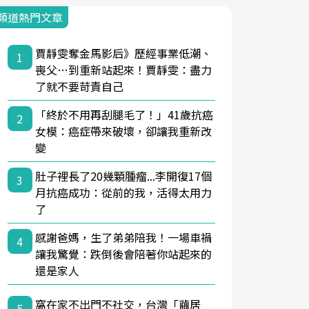
頻道熱門文章
賈靜雯奪金馬影后》歷經事業低潮、
1
喪父…到重新站起來！賈靜雯：盡力
了就不要苛責自己
「終於不用再刮腿毛了！」41歲抗癌
2
女模：癌症帶來破壞，卻讓我重新改
變
肚子裡長了20幾顆腫瘤...李開復17個
3
月抗癌成功：從前的我，活得太用力
了
感謝爸媽，生了弟弟陪我！一場車禍
4
讓我驚覺：跌倒後會陪著你站起來的
還是家人
窩在家不出門不社交，台灣「繭居
5