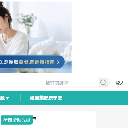
登入
專題
紐崔萊健康學堂
荷爾蒙時光機
2025健檢