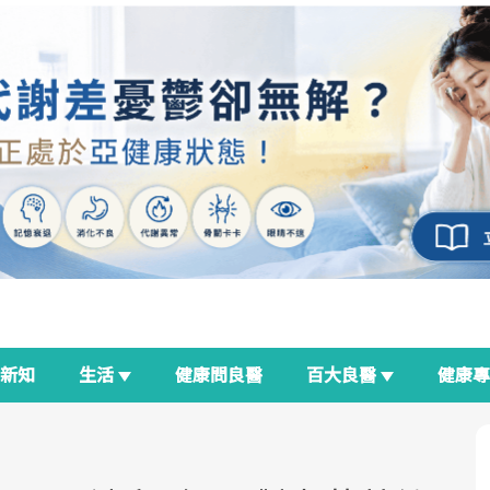
新知
生活
健康問良醫
百大良醫
健康
良醫生活祭
我與健康韌性的距離