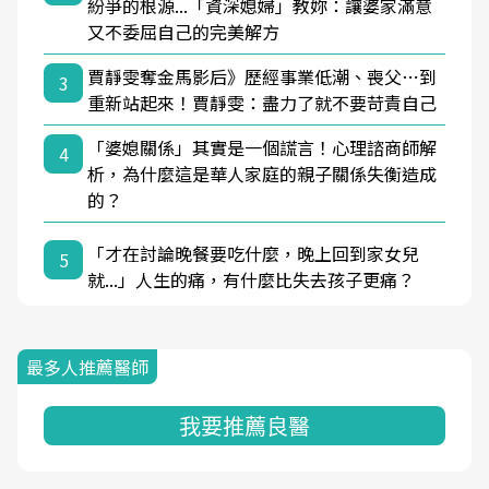
紛爭的根源...「資深媳婦」教妳：讓婆家滿意
又不委屈自己的完美解方
賈靜雯奪金馬影后》歷經事業低潮、喪父…到
3
重新站起來！賈靜雯：盡力了就不要苛責自己
「婆媳關係」其實是一個謊言！心理諮商師解
4
析，為什麼這是華人家庭的親子關係失衡造成
的？
「才在討論晚餐要吃什麼，晚上回到家女兒
5
就...」人生的痛，有什麼比失去孩子更痛？
最多人推薦醫師
我要推薦良醫