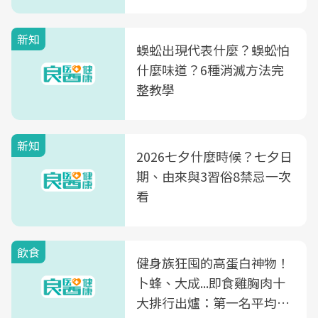
新知
蜈蚣出現代表什麼？蜈蚣怕
什麼味道？6種消滅方法完
整教學
新知
2026七夕什麼時候？七夕日
期、由來與3習俗8禁忌一次
看
飲食
健身族狂囤的高蛋白神物！
卜蜂、大成...即食雞胸肉十
大排行出爐：第一名平均一