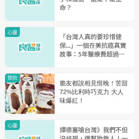
命？
心靈
「台灣人真的要珍惜健
保...」一個在美抗癌真實
故事：5年醫療費超過台
幣1億2千萬
心靈
譚德塞嗆台灣》我們不但
沒歧視，還幫助救人！一