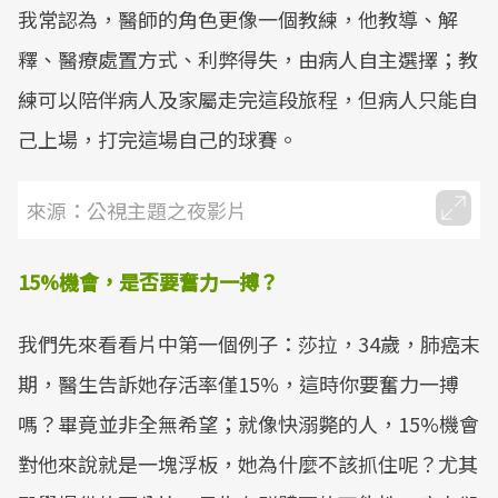
我常認為，醫師的角色更像一個教練，他教導、解
Mute
釋、醫療處置方式、利弊得失，由病人自主選擇；教
練可以陪伴病人及家屬走完這段旅程，但病人只能自
己上場，打完這場自己的球賽。
來源：公視主題之夜影片
15%
機會，是否要奮力一搏？
我們先來看看片中第一個例子：莎拉，34歲，肺癌末
期，醫生告訴她存活率僅15%，這時你要奮力一搏
嗎？畢竟並非全無希望；就像快溺斃的人，15%機會
對他來說就是一塊浮板，她為什麼不該抓住呢？尤其