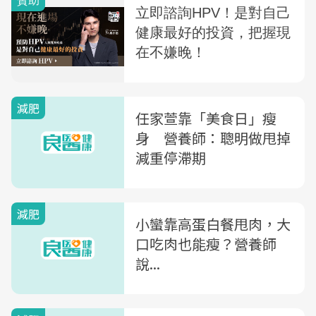
減肥
任家萱靠「美食日」瘦
身 營養師：聰明做甩掉
減重停滯期
減肥
小蠻靠高蛋白餐甩肉，大
口吃肉也能瘦？營養師
說...