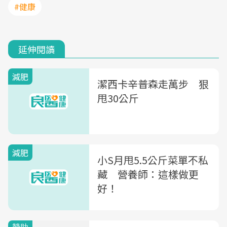
#健康
延伸閱讀
減肥
潔西卡辛普森走萬步 狠
甩30公斤
減肥
小S月甩5.5公斤菜單不私
藏 營養師：這樣做更
好！