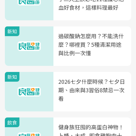
血好食材，這樣料理最好
新知
過碳酸鈉怎麼用？不能洗什
麼？哪裡買？5種清潔用途
與比例一次懂
新知
2026七夕什麼時候？七夕日
期、由來與3習俗8禁忌一次
看
飲食
健身族狂囤的高蛋白神物！
卜蜂、大成...即食雞胸肉十