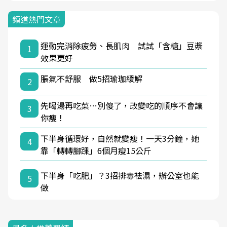
頻道熱門文章
運動完消除疲勞、長肌肉 試試「含糖」豆漿
1
效果更好
脹氣不舒服 做5招瑜珈緩解
2
先喝湯再吃菜…別傻了，改變吃的順序不會讓
3
你瘦！
下半身循環好，自然就變瘦！一天3分鐘，她
4
靠「轉轉腳踝」6個月瘦15公斤
下半身「吃肥」？3招排毒祛濕，辦公室也能
5
做