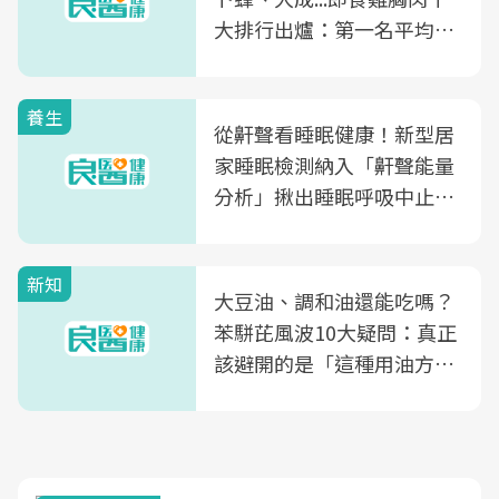
大排行出爐：第一名平均一
片不到50元
養生
從鼾聲看睡眠健康！新型居
家睡眠檢測納入「鼾聲能量
分析」揪出睡眠呼吸中止症
風險
新知
大豆油、調和油還能吃嗎？
苯駢芘風波10大疑問：真正
該避開的是「這種用油方
式」