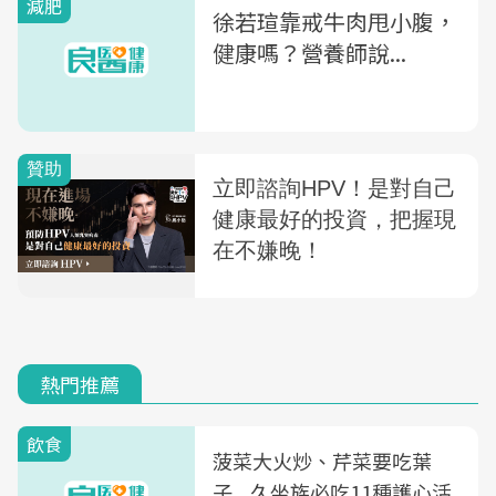
減肥
徐若瑄靠戒牛肉甩小腹，
健康嗎？營養師說...
熱門推薦
飲食
菠菜大火炒、芹菜要吃葉
子....久坐族必吃11種護心活