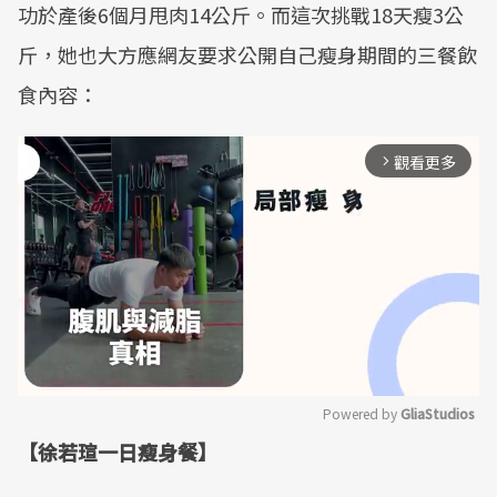
功於產後6個月甩肉14公斤。而這次挑戰18天瘦3公
斤，她也大方應網友要求公開自己瘦身期間的三餐飲
食內容：
觀看更多
arrow_forward_ios
Powered by 
GliaStudios
【徐若瑄一日瘦身餐】
Mute