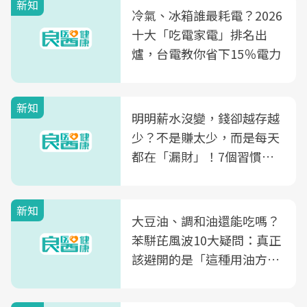
新知
冷氣、冰箱誰最耗電？2026
十大「吃電家電」排名出
爐，台電教你省下15％電力
新知
明明薪水沒變，錢卻越存越
少？不是賺太少，而是每天
都在「漏財」！7個習慣一
次看
新知
大豆油、調和油還能吃嗎？
苯駢芘風波10大疑問：真正
該避開的是「這種用油方
式」