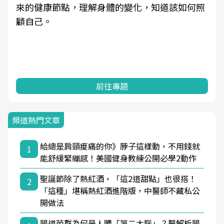
來的健康節點，理解身體的變化，知道該如何照
顧自己。
前往專題
頻道熱門文章
給總是肩頸痠痛的你》脖子這樣動，不用錢就
1
能舒緩緊繃感！美國健身教練公開必學2動作
聖誕節除了熱紅酒，「這2道甜點」也很搭！
2
「這種」堪稱熱紅酒進階版，中醫師不藏私公
開做法
腸道菌群為何是人體「第二大腦」？醫解析腸