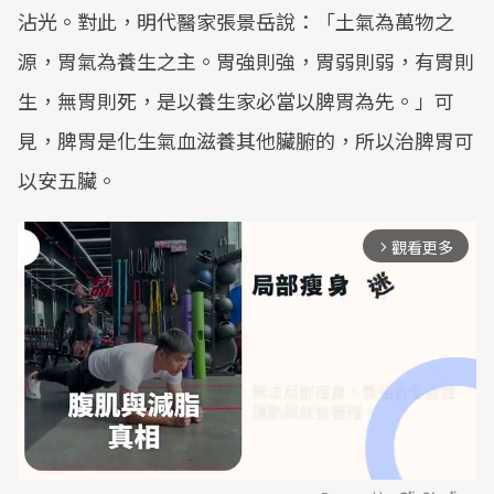
沾光。對此，明代醫家張景岳說：「土氣為萬物之
源，胃氣為養生之主。胃強則強，胃弱則弱，有胃則
生，無胃則死，是以養生家必當以脾胃為先。」可
見，脾胃是化生氣血滋養其他臟腑的，所以治脾胃可
以安五臟。
觀看更多
arrow_forward_ios