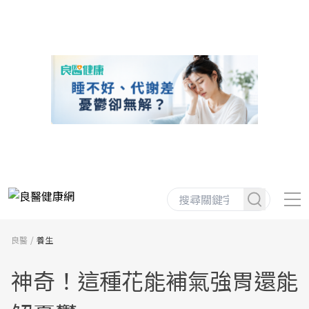
良醫
養生
神奇！這種花能補氣強胃還能