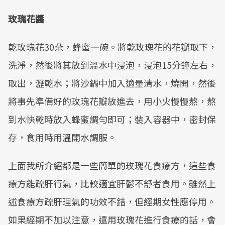
玫瑰花醬
乾玫瑰花30朵，蜂蜜一碗。將乾玫瑰花的花瓣取下，
洗淨，然後將其放到溫水中浸泡，浸泡15分鐘左右，
取出，瀝乾水；將沙鍋中加入適量清水，燒開，然後
將事先準備好的玫瑰花瓣放進去，用小火慢慢熬，熬
到水快乾時放入蜂蜜調勻即可；裝入容器中，密封保
存，食用時用溫開水調服。
上面我所介紹都是一些簡單的玫瑰花食療方，這些食
療方能疏肝行氣，比較適宜肝鬱不舒者食用。雖然上
述食療方疏肝理氣的功效不錯，但經期女性應停用。
如果經期不加以注意，還用玫瑰花進行食療的話，會