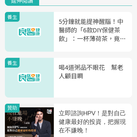
延伸閱讀
養生
5分鐘就能提神醒腦！中
醫師的「6款DIY保健茶
飲」：一杯薄荷茶，竟可
改善記憶力、潤喉止咳
養生
喝4道粥品不眼花 幫老
人顧目睭