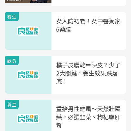
養生
女人防初老！女中醫獨家
6藥膳
飲食
橘子皮曬乾＝陳皮？少了
2大關鍵，養生效果跌落
底！
養生
重拾男性雄風～天然壯陽
藥，必選韭菜、枸杞顧肝
腎