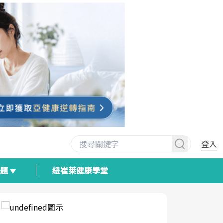
登入
專題
紐崔萊健康學堂