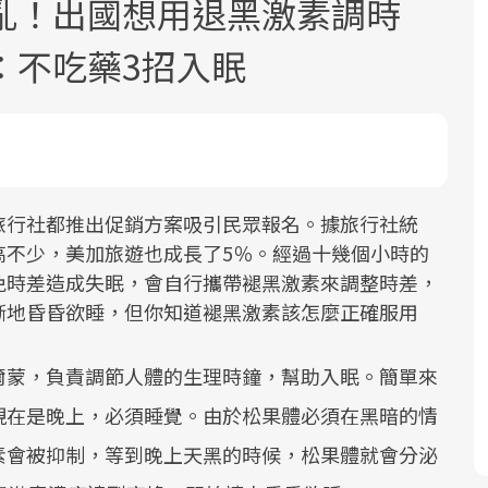
亂！出國想用退黑激素調時
：不吃藥3招入眠
2025年，就到良醫生活祭體驗「一站式
良醫健康網從「換季的身體變化」出
根據不同性別與年齡，帶你找到過去、
因應超高齡社會來臨，良醫健康網推動
旅行社都推出促銷方案吸引民眾報名。據旅行社統
健康新生活」，從講座、體驗到運動，
發，透過醫學觀點與日常感受的對話，
現在、未來的健康節點，理解身體的變
「2025年健檢服務大調查」，以倡議健
高不少，美加旅遊也成長了5％。經過十幾個小時的
全面啟動你的健康革命！
建立對亞健康的認知，進而引導實際的
化，知道該如何照顧自己。
康促進為目的，深耕健康篩檢之於台灣
免時差造成失眠，會自行攜帶褪黑激素來調整時差，
改善行動。
民眾健康的關鍵角色，並透過問卷調
漸地昏昏欲睡，但你知道褪黑激素該怎麼正確服用
查、數據分析進行全年度報導。邀請您
一起成為台灣健康促進的推手之一！
爾蒙，負責調節人體的生理時鐘，幫助入眠。簡單來
現在是晚上，必須睡覺。由於松果體必須在黑暗的情
前往專題
前往專題
前往專題
前往專題
素會被抑制，等到晚上天黑的時候，松果體就會分泌