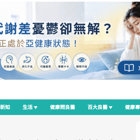
新知
生活
健康問良醫
百大良醫
健康
良醫生活祭
我與健康韌性的距離
荷爾蒙時光機
2025健檢服務大調查