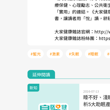
療保健、心理勵志、公共衛
「實用」的連結。《
大家健
書，讓讀者用「悅」讀，耕
大家健康雜誌官網：
http://
大家健康雜誌粉絲團：
https
#藍光
#激素
#失眠
#睡眠
延伸閱讀
新知
2016-07-13
睡不好、淺
析5大助眠