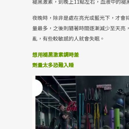
褪黑激素，到晚上11點左右，血液中的褪
夜晚時，除非是處在亮光或藍光下，才會
量最多，之後則隨著時間逐漸減少至天亮
亂，有些較敏感的人就會失眠。
想用褪黑激素調時差
劑量太多恐難入睡