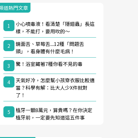
頻道熱門文章
小心噴毒液！看清楚「隱翅蟲」長這
1
樣，不能打，要用吹的～
鏡面舌、草莓舌...12種「問題舌
2
頭」，看身體有什麼毛病！
驚！浴室藏著7種你看不見的毒
3
天氣好冷，怎麼幫小孩穿衣服比較適
4
當？科學有解：比大人少X件就對
了！
植牙一顆8萬元，算貴嗎？在你決定
5
植牙前，一定要先知道這五件事