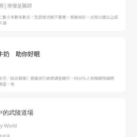
 | 廖偉呈藥師
二隻小羊數來數去，怎麼樣也睡不著覺。根據統計，台灣15歲以上成
人曾
牛奶 助你好眠
徐平／綜合報導）根據流行病學調查顯示，約30％人有睡眠障礙問
過度、夜