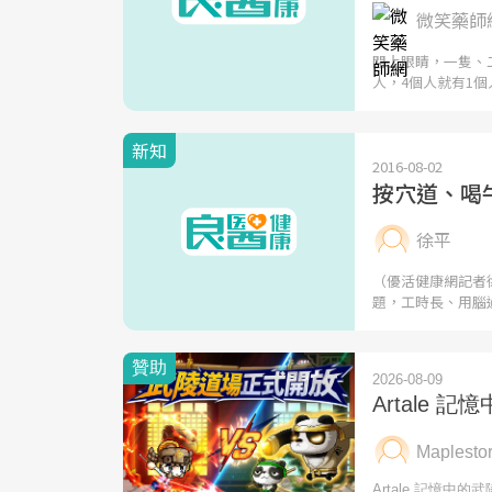
微笑藥師網
閉上眼睛，一隻、
人，4個人就有1個
新知
2016-08-02
按穴道、喝
徐平
（優活健康網記者
題，工時長、用腦