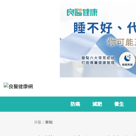
防癌
減肥
養生
良醫
新知