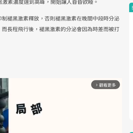
黑激素濃度達到高峰，開始讓人昏昏欲睡。
抑制褪黑激素釋放，否則褪黑激素在晚間中段時分泌
，而長程飛行後，褪黑激素的分泌會因為時差而被打
觀看更多
arrow_forward_ios