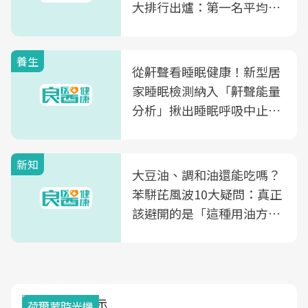
大排行出爐：第一名平均一
片不到50元
養生
從鼾聲看睡眠健康！新型居
家睡眠檢測納入「鼾聲能量
分析」揪出睡眠呼吸中止症
風險
新知
大豆油、調和油還能吃嗎？
苯駢芘風波10大疑問：真正
該避開的是「這種用油方
式」
荷爾蒙時光機