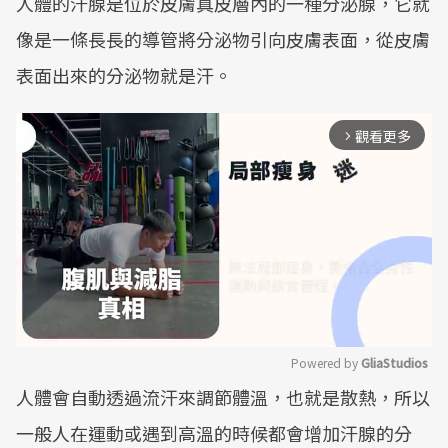
人體的汗腺是位於皮膚真皮層內的一種分泌腺，它就
像是一條長長的導管將分泌物引向皮膚表面，從皮膚
表面出來的分泌物就是汗。
觀看更多
arrow_forward_ios
Powered by 
GliaStudios
人體會自動透過流汗來調節體溫，也就是散熱，所以
Mute
一般人在運動或遇到高溫的時候都會增加汗腺的分