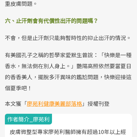
重皮膚問題。
六、止汗劑會有代償性出汗的問題嗎？
不會，但是止汗劑只能夠暫時性的抑止出汗的情況。
有美國孔子之稱的哲學家愛默生曾說：「快樂是一種
香水，無法倒在別人身上。」艷陽高照依然要當夏日
的香香美人，擺脫多汗異味的尷尬問題，快樂迎接這
個夏季吧！
本文獲「
廖苑利健康美麗部落格
」授權刊登
作者簡介_廖苑利
皮膚微整型專家廖苑利醫師擁有超過10年以上經