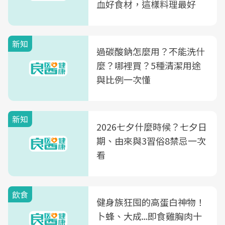
血好食材，這樣料理最好
新知
過碳酸鈉怎麼用？不能洗什
麼？哪裡買？5種清潔用途
與比例一次懂
新知
2026七夕什麼時候？七夕日
期、由來與3習俗8禁忌一次
看
飲食
健身族狂囤的高蛋白神物！
卜蜂、大成...即食雞胸肉十