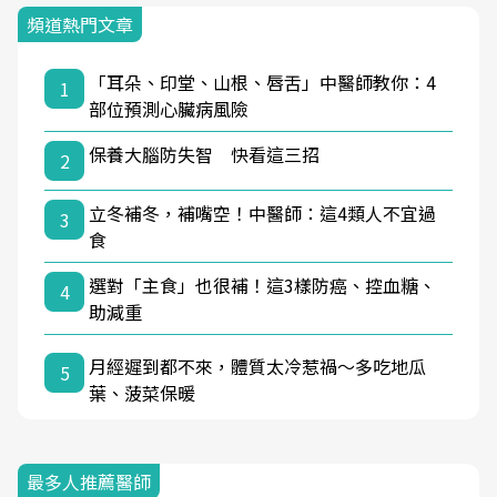
頻道熱門文章
「耳朵、印堂、山根、唇舌」中醫師教你：4
1
部位預測心臟病風險
保養大腦防失智 快看這三招
2
立冬補冬，補嘴空！中醫師：這4類人不宜過
3
食
選對「主食」也很補！這3樣防癌、控血糖、
4
助減重
月經遲到都不來，體質太冷惹禍〜多吃地瓜
5
葉、菠菜保暖
最多人推薦醫師