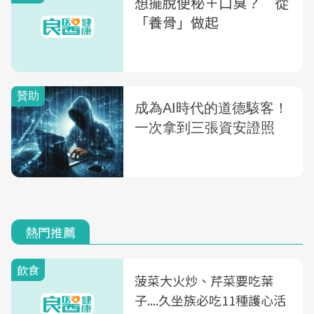
想擺脫便秘＋口臭？ 從
「養骨」做起
熱門推薦
飲食
菠菜大火炒、芹菜要吃葉
子....久坐族必吃11種護心活