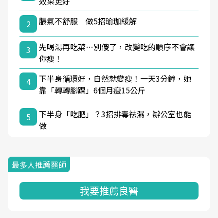
效果更好
脹氣不舒服 做5招瑜珈緩解
2
先喝湯再吃菜…別傻了，改變吃的順序不會讓
3
你瘦！
下半身循環好，自然就變瘦！一天3分鐘，她
4
靠「轉轉腳踝」6個月瘦15公斤
下半身「吃肥」？3招排毒祛濕，辦公室也能
5
做
最多人推薦醫師
我要推薦良醫