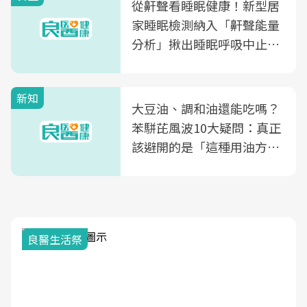
從鼾聲看睡眠健康！新型居
家睡眠檢測納入「鼾聲能量
分析」揪出睡眠呼吸中止症
風險
新知
大豆油、調和油還能吃嗎？
苯駢芘風波10大疑問：真正
該避開的是「這種用油方
式」
良醫生活祭