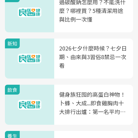
過碳酸鈉怎麼用？不能洗什
麼？哪裡買？5種清潔用途
與比例一次懂
新知
2026七夕什麼時候？七夕日
期、由來與3習俗8禁忌一次
看
飲食
健身族狂囤的高蛋白神物！
卜蜂、大成...即食雞胸肉十
大排行出爐：第一名平均一
片不到50元
養生