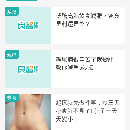
減肥
低醣高脂飲食減肥，究竟
是利還是弊？
減肥
糖尿病很辛苦了還變胖
教你減重5妙招